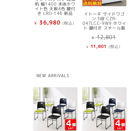
机 幅1400 本体ホワ
イト色 天板4色 鍵付
き LRD-146 新品
イトーキ サイドワゴ
ン 3段 CZR-
36,980
¥
(税込）
047LCC-9W9 ホワイ
ト 鍵付き スチール製
元
12,801
¥
の
現
11,801
(税込）
¥
価
在
格
の
は
価
¥ 12
格
NEW ARRIVALS
で
は
し
¥ 11,801
た。
で
す。