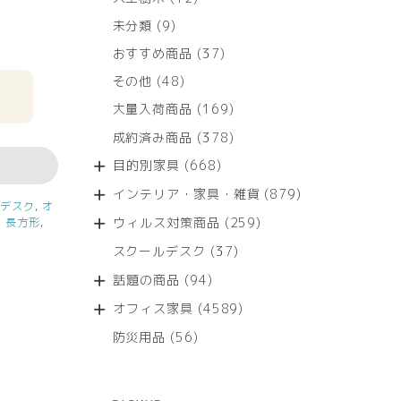
個
9
未分類
9
の
個
商
37
おすすめ商品
37
の
品
個
商
48
その他
48
の
品
個
商
169
大量入荷商品
169
の
品
個
商
378
成約済み商品
378
の
品
個
商
668
目的別家具
668
の
品
個
商
879
インテリア・家具・雑貨
879
の
他デスク
,
オ
品
個
商
259
ウィルス対策商品
259
:
長方形
,
の
品
個
商
37
スクールデスク
37
の
品
個
商
94
話題の商品
94
の
品
個
商
4589
オフィス家具
4589
の
品
個
商
56
防災用品
56
の
品
個
商
の
品
商