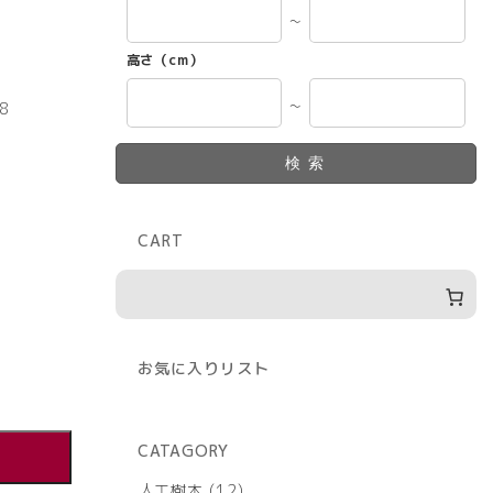
～
高さ（cm）
8
～
検索
CART
お気に入りリスト
CATAGORY
12
人工樹木
12