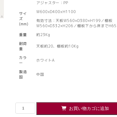
アジャスター：PP
W600xD400xH1100
サイ
ズ
有効寸法：天板W560×D380×H199／棚板
(mm)
W560×D332×H206／棚板下から床までH65
重量
約23Kg
耐荷
天板約20、棚板約10Kg
重
カラ
ホワイトA
ー
製造
中国
国
【法
お買い物カゴに追加
人