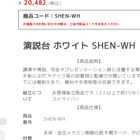
20,482
¥
(税込）
商品コード：
SHEN-WH
お電話でのお問い合わせの際は、上記の商品コードをお伝えください
演説台 ホワイト SHEN-WH
【商品説明】
講演や演説、司会やプレゼンテーション時に活躍する演
天板にはPCやマイク等の設置用に配線穴が開いていま
下には棚板があり、資料や手荷物等が収納できます。
組立につ
お客様組立商品です（2人以上で約15分
いて
スドライバー
【商品仕様】
商品
SHEN-WH
番号
本体：低圧メラミン樹脂化粧木質ボード、PV
材質