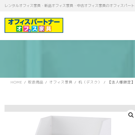
コ
ナ
レンタルオフィス家具・新品オフィス家具・中古オフィス家具のオフィスパート
ン
ビ
テ
ゲ
ン
ー
ツ
シ
へ
ョ
ス
ン
キ
に
ッ
移
プ
動
HOME
取扱商品
オフィス家具
机（デスク）
【法人様限定】送