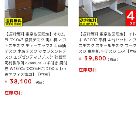
【送料無料 東京地区限定】オカム
【送料無料 東京地区限定】 イ
ラ DX-043 役員デスク 両袖机 オフ
キ W1000 平机 ４台セット オ
ィスデスク ディーエックス 4 両袖
スデスク スチールデスク ワー
デスク 木製デスク マネジメントデ
スク 事務机 平デスク CXP 【中
スク エグゼクティブデスク 社長室
39,800
¥
(税込）
岡村製作所 okamura カギ付き 鍵付
き W1600×D800×H720 DX-4【中
在庫切れ
古オフィス家具】【中古】
38,100
¥
(税込）
在庫切れ