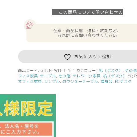
様
限
この商品について問い合わせる
定】
送
料
在庫・商品状態・送料・納期など、
無
お気軽にお問い合わせください
料
演
説
お気に入りに追加
台
ホ
商品コード:
SHEN-WH-1-1-1
カテゴリー:
机（デスク）
,
その
フィス家具
,
テーブル
,
その他
,
テレワーク家具
,
机（デスク）
タグ
ワ
オフィス家具
,
シンプル
,
カウンターテーブル
,
演説台
,
PCデスク
イ
ト
SHEN-
WH
個