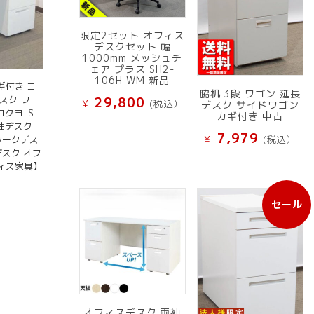
限定2セット オフィス
デスクセット 幅
1000mm メッシュチ
ェア プラス SH2-
106H WM 新品
カギ付き コ
脇机 3段 ワゴン 延長
スク ワー
29,800
¥
(税込）
デスク サイドワゴン
クヨ iS
カギ付き 中古
片袖デスク
7,979
¥
(税込）
ワークデス
デスク オフ
ィス家具】
セール
販
売
中
の
商
品
オフィスデスク 両袖