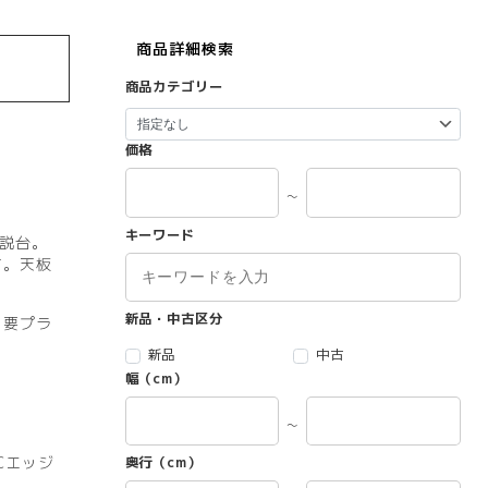
商品詳細検索
商品カテゴリー
価格
～
キーワード
説台。
す。天板
新品・中古区分
）要プラ
新品
中古
幅（cm）
～
Cエッジ
奥行（cm）