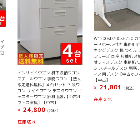
トー
W1200×D700×H720 
フィ
ードホール付き 事務用デ
クデ
キングデスク 机 つくえ コ
古】
シリーズ 国産 片袖机 
オフィスデスク 事務机 
ク スチールデスク 事務
インサイドワゴン 机下収納ワゴン
ィス用デスク【中古オフ
スチールワゴン 事務ワゴン 【法人
【中古】
限定送料無料】４台セット ３段ワ
21,801
¥
(税込）
ゴン サイドワゴン デスクワゴン キ
ャスターワゴン 袖机 脇机【中古オ
在庫切れ
フィス家具】【中古】
24,800
¥
(税込）
在庫切れ