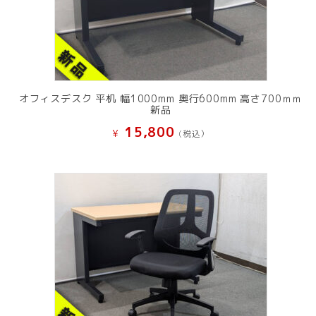
オフィスデスク 平机 幅1000mm 奥行600mm 高さ700ｍｍ
新品
15,800
¥
(税込）