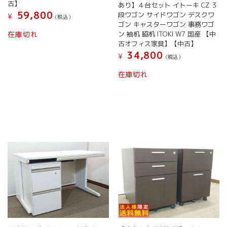
古】
あり】４台セット イトーキ CZ ３
59,800
段ワゴン サイドワゴン デスクワ
¥
(税込）
ゴン キャスターワゴン 事務ワゴ
ン 袖机 脇机 ITOKI W7 国産 【中
在庫切れ
古オフィス家具】【中古】
34,800
¥
(税込）
在庫切れ