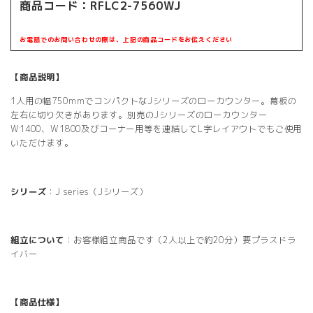
商品コード：RFLC2-7560WJ
お電話でのお問い合わせの際は、上記の商品コードをお伝えください
【商品説明】
1人用の幅750mmでコンパクトなJシリーズのローカウンター。幕板の
左右に切り欠きがあります。別売のJシリーズのローカウンター
W1400、W1800及びコーナー用等を連結してL字レイアウトでもご使用
いただけます。
シリーズ
：J series（Jシリーズ）
組立について
：お客様組立商品です（2人以上で約20分）要プラスドラ
イバー
【商品仕様】