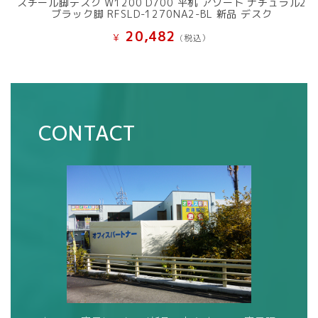
スチール脚デスク W1200 D700 平机 アソート ナチュラル2
ブラック脚 RFSLD-1270NA2-BL 新品 デスク
20,482
¥
(税込）
CONTACT