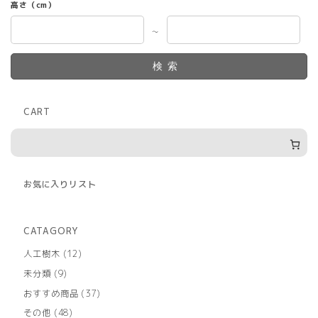
高さ（cm）
～
検索
CART
お気に入りリスト
CATAGORY
12
人工樹木
12
個
9
未分類
9
の
個
商
37
おすすめ商品
37
の
品
個
商
48
その他
48