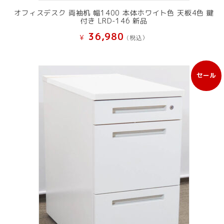
オフィスデスク 両袖机 幅1400 本体ホワイト色 天板4色 鍵
付き LRD-146 新品
36,980
¥
(税込）
セール
販
売
中
の
商
品