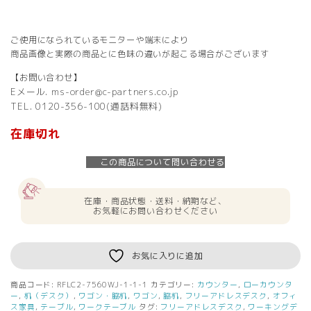
ご使用になられているモニターや端末により
商品画像と実際の商品とに色味の違いが起こる場合がございます
【お問い合わせ】
Eメール. ms-order@c-partners.co.jp
TEL. 0120-356-100(通話料無料)
在庫切れ
この商品について問い合わせる
在庫・商品状態・送料・納期など、
お気軽にお問い合わせください
お気に入りに追加
商品コード:
RFLC2-7560WJ-1-1-1
カテゴリー:
カウンター
,
ローカウンタ
ー
,
机（デスク）
,
ワゴン・脇机
,
ワゴン
,
脇机
,
フリーアドレスデスク
,
オフィ
ス家具
,
テーブル
,
ワークテーブル
タグ:
フリーアドレスデスク
,
ワーキングデ