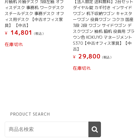
片袖机 片袖デスク 3段左袖 オフ
【法人限定 送料無料】2台セット
ィスデスク 事務机 ワークデスク
ダイヤル錠 カギ付き インサイド
スチールデスク 事務デスク オフ
ワゴン 机下収納ワゴン キャスタ
ィス用デスク 【中古オフィス家
ーワゴン 役員ワゴン コクヨ 国産
具】 【中古】
3段 2段 ワゴン サイドワゴン デ
スクワゴン 袖机 脇机 役員用 ブラ
14,801
¥
(税込）
ウン色 KOKUYO マネージメント
S370【中古オフィス家具】【中
在庫切れ
古】
29,800
¥
(税込）
在庫切れ
PRODUCT SEARCH