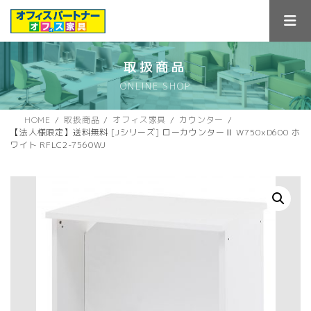
コ
ナ
ン
ビ
テ
ゲ
ン
ー
ツ
シ
取扱商品
へ
ョ
ONLINE SHOP
ス
ン
キ
に
ッ
移
HOME
取扱商品
オフィス家具
カウンター
プ
動
【法人様限定】送料無料 [Jシリーズ] ローカウンターⅡ W750xD600 ホ
ワイト RFLC2-7560WJ