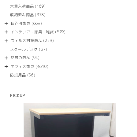
の
品
個
商
169
大量入荷商品
169
の
品
個
商
378
成約済み商品
378
の
品
個
商
669
目的別家具
669
の
品
個
商
879
インテリア・家具・雑貨
879
の
品
個
商
259
ウィルス対策商品
259
の
品
個
商
37
スクールデスク
37
の
品
個
商
94
話題の商品
94
の
品
個
商
4610
オフィス家具
4610
の
品
個
商
56
防災用品
56
の
品
個
商
の
品
商
PICKUP
品