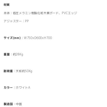
材質
本体：低圧メラミン樹脂化粧木質ボード、PVCエッジ
アジャスター：PP
サイズ(mm)
：W750xD600xH700
重量
：約28Kg
耐荷重
：天板約50Kg
カラー
：ホワイトA
製造国
：中国