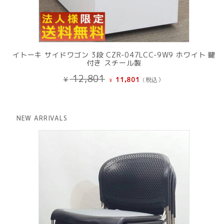
イトーキ サイドワゴン 3段 CZR-047LCC-9W9 ホワイト 鍵
付き スチール製
元
現
12,801
¥
11,801
(税込）
¥
の
在
価
の
格
価
は
格
NEW ARRIVALS
¥ 12,801
は
で
¥ 11,801
し
で
た。
す。