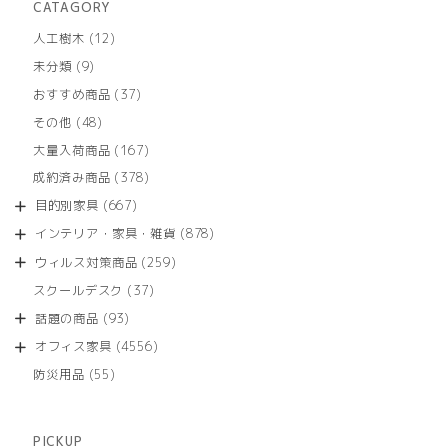
CATAGORY
12
人工樹木
12
個
9
未分類
9
の
個
商
37
おすすめ商品
37
の
品
個
商
48
その他
48
の
品
個
商
167
大量入荷商品
167
の
品
個
商
378
成約済み商品
378
の
品
個
商
667
目的別家具
667
の
品
個
商
878
インテリア・家具・雑貨
878
の
品
個
商
259
ウィルス対策商品
259
の
品
個
商
37
スクールデスク
37
の
品
個
商
93
話題の商品
93
の
品
個
商
4556
オフィス家具
4556
の
品
個
商
55
防災用品
55
の
品
個
商
の
品
商
PICKUP
品