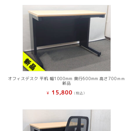
オフィスデスク 平机 幅1000mm 奥行600mm 高さ700ｍｍ
新品
15,800
¥
(税込）