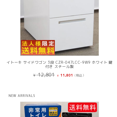
イトーキ サイドワゴン 3段 CZR-047LCC-9W9 ホワイト 鍵
付き スチール製
元
現
12,801
¥
11,801
(税込）
¥
の
在
価
の
格
価
は
格
NEW ARRIVALS
¥ 12,801
は
で
¥ 11,801
し
で
た。
す。