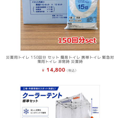
災害用トイレ 150回分 セット 簡易トイレ 携帯トイレ 緊急対
策用トイレ 非常時 災害時
14,800
¥
(税込）