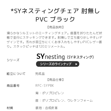
*SYネスティングチェア 肘無し
PVC ブラック
【商品説明】
滑らかなシルエットのミーティングチェア。座面を折りたたんだ状
態で並行にスタッキングできます。肘無しで立ち座りがしやすいデ
ザインです。汚れが目立ちにくくお手入れもしやすいPVCレザー張
り。スタックピッチは120ミリメートル。
シリーズ
組立について
完成品
【商品仕様】
商品番号
RFC-SYPBK
背：ポリプロピレン
座：ポリプロピレン、ウレタンフォーム
材質
張地：合成皮革