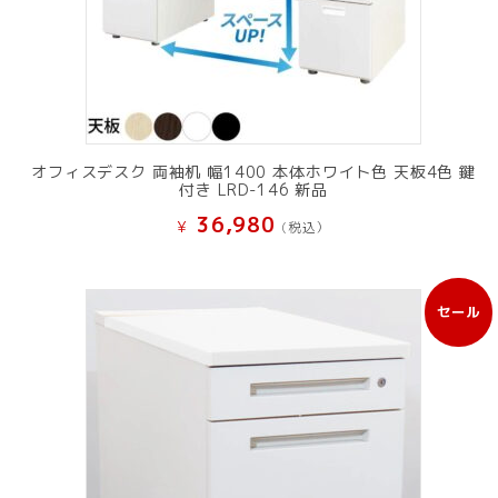
オフィスデスク 両袖机 幅1400 本体ホワイト色 天板4色 鍵
付き LRD-146 新品
36,980
¥
(税込）
セール
販
売
中
の
商
品