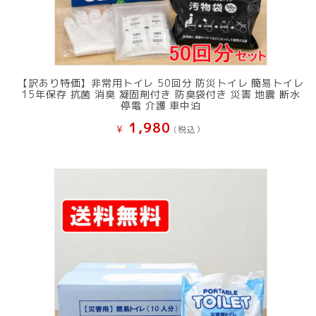
【訳あり特価】非常用トイレ 50回分 防災トイレ 簡易トイレ
15年保存 抗菌 消臭 凝固剤付き 防臭袋付き 災害 地震 断水
停電 介護 車中泊
1,980
¥
(税込）