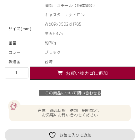
脚部：スチール（粉体塗装）
キャスター：ナイロン
W609xD502xH785
サイズ(mm)
座面H475
重量
約7Kg
カラー
ブラック
製造国
台湾
【法
お買い物カゴに追加
人
様
限
この商品について問い合わせる
定】
送
料
在庫・商品状態・送料・納期など、
無
お気軽にお問い合わせください
料
*SY
ネ
お気に入りに追加
ス