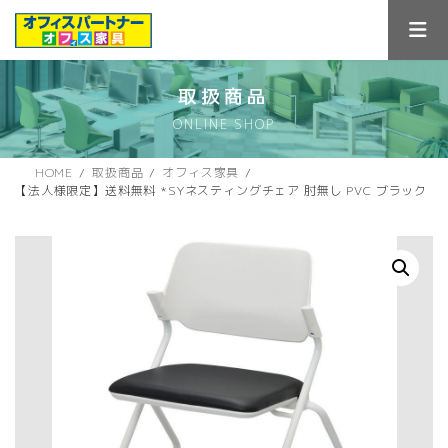
コ
ナ
ン
ビ
テ
ゲ
ン
ー
ツ
シ
取扱商品
へ
ョ
ONLINE SHOP
ス
ン
キ
に
ッ
移
HOME
取扱商品
オフィス家具
プ
動
【法人様限定】送料無料 *SYネスティングチェア 肘無し PVC ブラック