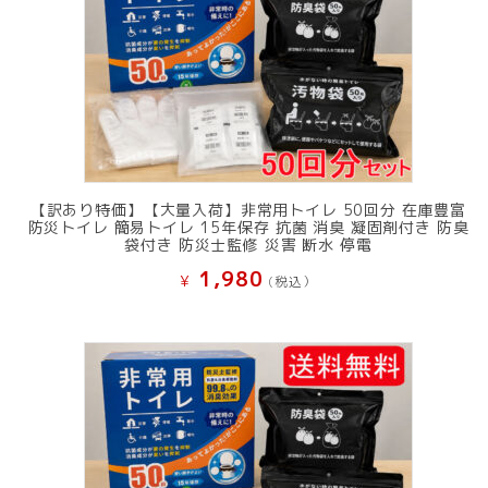
【訳あり特価】【大量入荷】非常用トイレ 50回分 在庫豊富
防災トイレ 簡易トイレ 15年保存 抗菌 消臭 凝固剤付き 防臭
袋付き 防災士監修 災害 断水 停電
1,980
¥
(税込）