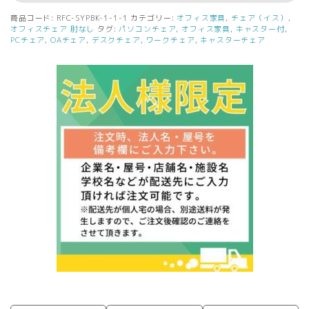
テ
商品コード:
RFC-SYPBK-1-1-1
カテゴリー:
オフィス家具
,
チェア（イス）
,
ィ
オフィスチェア 肘なし
タグ:
パソコンチェア
,
オフィス家具
,
キャスター付
,
ン
PCチェア
,
OAチェア
,
デスクチェア
,
ワークチェア
,
キャスターチェア
グ
チ
ェ
ア
肘
無
し
PVC
ブ
ラ
ッ
ク
個