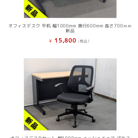
オフィスデスク 平机 幅1000mm 奥行600mm 高さ700ｍｍ
新品
15,800
¥
(税込）