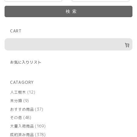
検索
CART
お気に入りリスト
CATAGORY
12
人工樹木
12
個
9
未分類
9
の
個
商
37
おすすめ商品
37
の
品
個
商
48
その他
48
の
品
個
商
169
大量入荷商品
169
の
品
個
商
378
成約済み商品
378
の