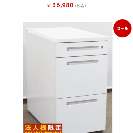
36,980
¥
(税込）
セール
販
売
中
の
商
品