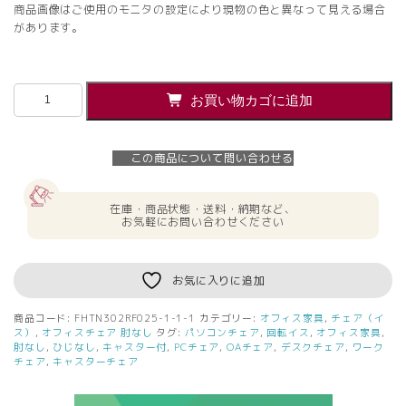
商品画像はご使用のモニタの設定により現物の色と異なって見える場合
があります。
【法
お買い物カゴに追加
人
様
限
この商品について問い合わせる
定】
送
料
在庫・商品状態・送料・納期など、
無
お気軽にお問い合わせください
料
T30
チ
お気に入りに追加
ェ
ア
商品コード:
FHTN302RF025-1-1-1
カテゴリー:
オフィス家具
,
チェア（イ
オ
ス）
,
オフィスチェア 肘なし
タグ:
パソコンチェア
,
回転イス
,
オフィス家具
,
レ
肘なし
,
ひじなし
,
キャスター付
,
PCチェア
,
OAチェア
,
デスクチェア
,
ワーク
チェア
,
キャスターチェア
ン
ジ
個