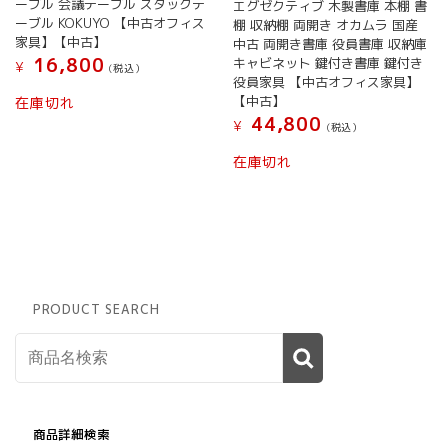
ーブル 会議テーブル スタックテ
エグゼクティブ 木製書庫 本棚 書
ーブル KOKUYO 【中古オフィス
棚 収納棚 両開き オカムラ 国産
家具】【中古】
中古 両開き書庫 役員書庫 収納庫
16,800
キャビネット 鍵付き書庫 鍵付き
¥
(税込）
役員家具 【中古オフィス家具】
【中古】
在庫切れ
44,800
¥
(税込）
在庫切れ
PRODUCT SEARCH
商品詳細検索