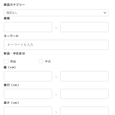
商品カテゴリー
価格
～
キーワード
新品・中古区分
新品
中古
幅（cm）
～
奥行（cm）
～
高さ（cm）
～