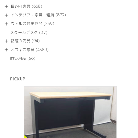
品
個
商
668
目的別家具
668
の
品
個
商
879
インテリア・家具・雑貨
879
の
品
個
商
259
ウィルス対策商品
259
の
品
個
商
37
スクールデスク
37
の
品
個
商
94
話題の商品
94
の
品
個
商
4589
オフィス家具
4589
の
品
個
商
56
防災用品
56
の
品
個
商
の
品
商
PICKUP
品