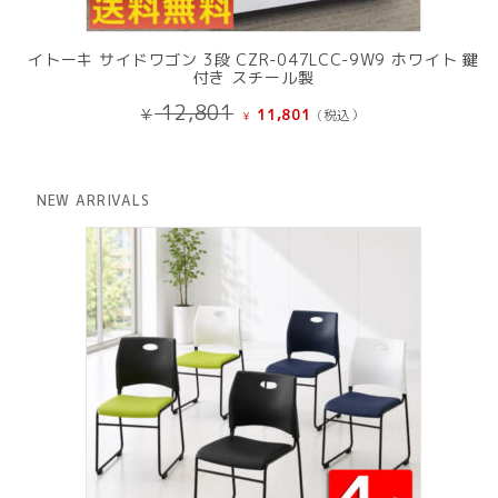
イトーキ サイドワゴン 3段 CZR-047LCC-9W9 ホワイト 鍵
付き スチール製
元
現
12,801
¥
11,801
(税込）
¥
の
在
価
の
格
価
は
格
NEW ARRIVALS
¥ 12,801
は
で
¥ 11,801
し
で
た。
す。