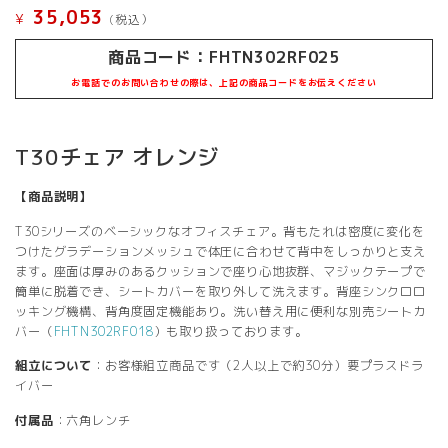
35,053
¥
(税込）
商品コード：FHTN302RF025
お電話でのお問い合わせの際は、上記の商品コードをお伝えください
T30チェア オレンジ
【商品説明】
T30シリーズのベーシックなオフィスチェア。背もたれは密度に変化を
つけたグラデーションメッシュで体圧に合わせて背中をしっかりと支え
ます。座面は厚みのあるクッションで座り心地抜群、マジックテープで
簡単に脱着でき、シートカバーを取り外して洗えます。背座シンクロロ
ッキング機構、背角度固定機能あり。洗い替え用に便利な別売シートカ
バー（
FHTN302RF018
）も取り扱っております。
組立について
：お客様組立商品です（2人以上で約30分）要プラスドラ
イバー
付属品
：六角レンチ