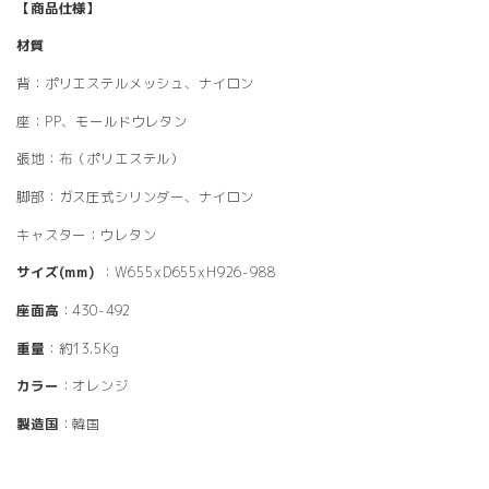
【商品仕様】
材質
背：ポリエステルメッシュ、ナイロン
座：PP、モールドウレタン
張地：布（ポリエステル）
脚部：ガス圧式シリンダー、ナイロン
キャスター：ウレタン
サイズ(mm)
：W655xD655xH926-988
座面高
：430-492
重量
：約13.5Kg
カラー
：オレンジ
製造国
：韓国