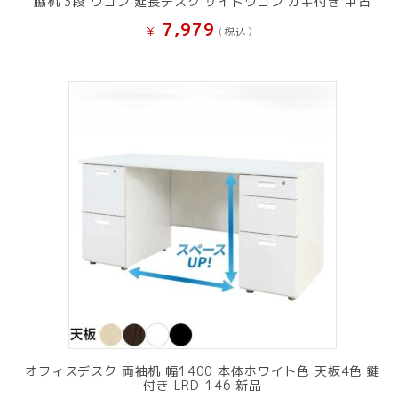
脇机 3段 ワゴン 延長デスク サイドワゴン カギ付き 中古
7,979
¥
(税込）
オフィスデスク 両袖机 幅1400 本体ホワイト色 天板4色 鍵
付き LRD-146 新品