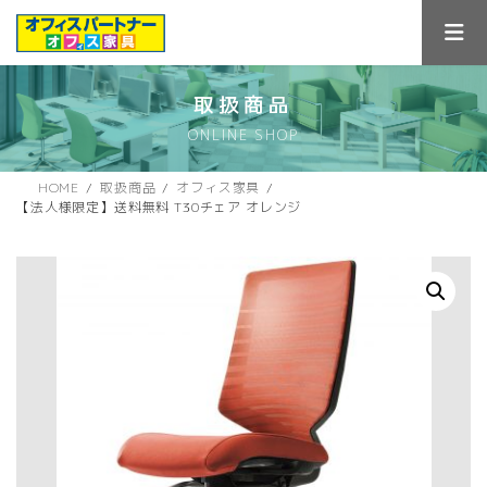
コ
ナ
ン
ビ
テ
ゲ
ン
ー
ツ
シ
取扱商品
へ
ョ
ONLINE SHOP
ス
ン
キ
に
ッ
移
HOME
取扱商品
オフィス家具
プ
動
【法人様限定】送料無料 T30チェア オレンジ