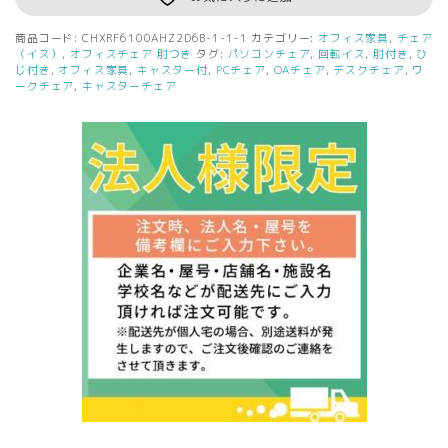
ェ
ア
商品コード:
CHXRF6100AHZ2D6B-1-1-1
カテゴリー:
オフィス家具
,
チェア
可
（イス）
,
オフィスチェア 肘つき
タグ:
パソコンチェア
,
回転イス
,
肘付き
,
ひ
動
じ付き
,
オフィス家具
,
キャスター付
,
PCチェア
,
OAチェア
,
デスクチェア
,
ワ
ークチェア
,
キャスターチェア
肘
ヘ
ッ
ド
レ
ス
ト
ラ
ン
バ
ー
付
き
ブ
ラ
ッ
ク
個