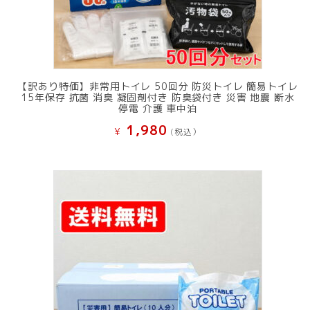
【訳あり特価】非常用トイレ 50回分 防災トイレ 簡易トイレ
15年保存 抗菌 消臭 凝固剤付き 防臭袋付き 災害 地震 断水
停電 介護 車中泊
1,980
¥
(税込）