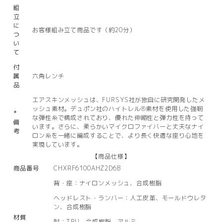
組
立
に
お客様組み立て商品です（約20分）
つ
い
て
付
属
六角レンチ
品
エアスキンメッシュは、FURSYS社が独自に研究開発したメ
ッシュ素材。デュポン社のハイトレル®素材を使用した強靭
*
な弾性糸で構成されており、優れた伸縮性と弾力性を持って
備
います。さらに、柔らかいマイクロファイバーと丈夫なナイ
考
ロン糸を一緒に編成することで、より長く快適な座り心地を
実現しています。
【商品仕様】
商品番号
CHXRF6100AHZ2D6B
背・座：ナイロンメッシュ、合成樹脂
ヘッドレスト・ランバー：人工皮革、モールドウレタ
ン、合成樹脂
材質
肘：TPU、合成樹脂、アルミ