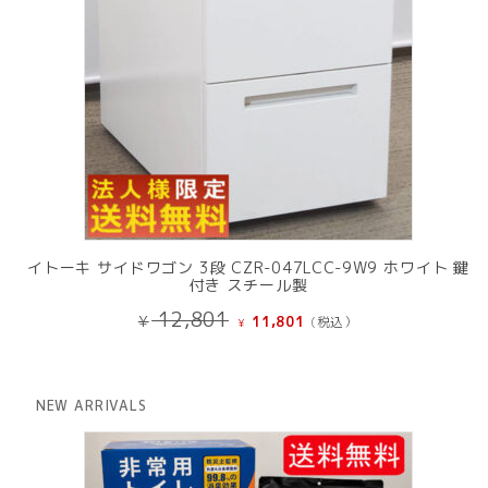
イトーキ サイドワゴン 3段 CZR-047LCC-9W9 ホワイト 鍵
付き スチール製
元
現
12,801
¥
11,801
(税込）
¥
の
在
価
の
格
価
は
格
NEW ARRIVALS
¥ 12,801
は
で
¥ 11,801
し
で