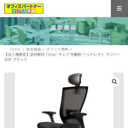
コ
ナ
ン
ビ
テ
ゲ
ン
ー
ツ
シ
取扱商品
へ
ョ
ONLINE SHOP
ス
ン
キ
に
ッ
移
HOME
取扱商品
オフィス家具
プ
動
【法人様限定】送料無料 T50air チェア 可動肘 ヘッドレスト ランバー
付き ブラック