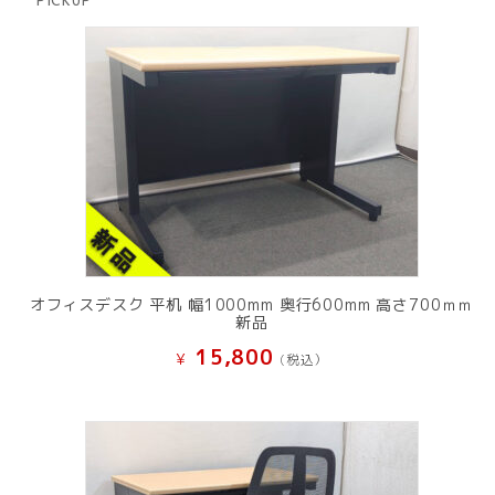
PICKUP
品
オフィスデスク 平机 幅1000mm 奥行600mm 高さ700ｍｍ
新品
15,800
¥
(税込）