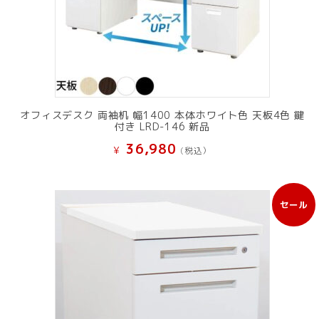
オフィスデスク 両袖机 幅1400 本体ホワイト色 天板4色 鍵
付き LRD-146 新品
36,980
¥
(税込）
セール
販
売
中
の
商
品