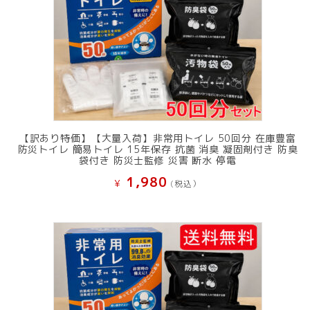
た。
す。
【訳あり特価】【大量入荷】非常用トイレ 50回分 在庫豊富
防災トイレ 簡易トイレ 15年保存 抗菌 消臭 凝固剤付き 防臭
袋付き 防災士監修 災害 断水 停電
1,980
¥
(税込）