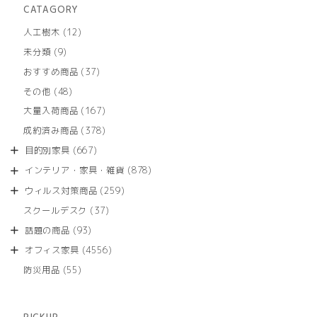
CATAGORY
12
人工樹木
12
個
9
未分類
9
の
個
商
37
おすすめ商品
37
の
品
個
商
48
その他
48
の
品
個
商
167
大量入荷商品
167
の
品
個
商
378
成約済み商品
378
の
品
個
商
667
目的別家具
667
の
品
個
商
878
インテリア・家具・雑貨
878
の
品
個
商
259
ウィルス対策商品
259
の
品
個
商
37
スクールデスク
37
の
品
個
商
93
話題の商品
93
の
品
個
商
4556
オフィス家具
4556
の
品
個
商
55
防災用品
55
の
品
個
商
の
品
商