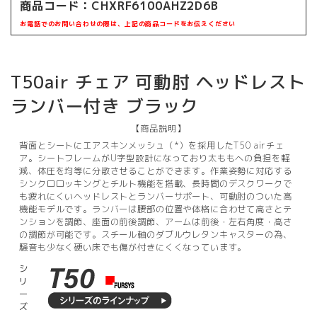
商品コード：
CHXRF6100AHZ2D6B
お電話でのお問い合わせの際は、上記の商品コードをお伝えください
T50air チェア 可動肘 ヘッドレスト
ランバー付き ブラック
【商品説明】
背面とシートにエアスキンメッシュ（*）を採用したT50 airチェ
ア。シートフレームがU字型設計になっており太ももへの負担を軽
減、体圧を均等に分散させることができます。作業姿勢に対応する
シンクロロッキングとチルト機能を搭載、長時間のデスクワークで
も疲れにくいヘッドレストとランバーサポート、可動肘のついた高
機能モデルです。ランバーは腰部の位置や体格に合わせて高さとテ
ンションを調節、座面の前後調節、アームは前後・左右角度・高さ
の調節が可能です。スチール軸のダブルウレタンキャスターの為、
騒音も少なく硬い床でも傷が付きにくくなっています。
シ
リ
ー
ズ