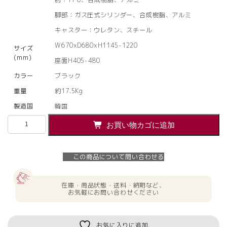
脚部：ガス圧式シリンダー、合成樹脂、アルミ
キャスター：ウレタン、スチール
W670xD680xH1145-1220
サイズ
(mm)
座面H405-480
カラー
ブラック
重量
約17.5Kg
製造国
韓国
【法
お買い物カゴに追加
人
様
限
この商品について問い合わせる
定】
送
料
在庫・商品状態・送料・納期など、
無
お気軽にお問い合わせください
料
T50air
チ
お気に入りに追加