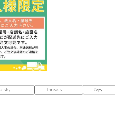
ル
フ
ハ
イ
ホ
ワ
イ
ト
全
面
扉
付
き
グ
レ
Threads
uesky
Copy
ー
Ⅱ
バ
ッ