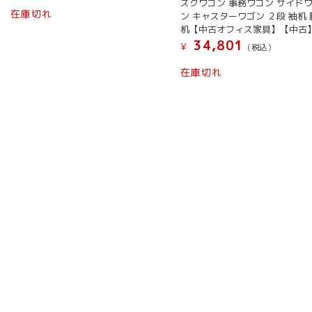
スクワゴン 事務ワゴン サイド
在庫切れ
ン キャスターワゴン ２段 袖机 
机【中古オフィス家具】【中古
34,801
¥
(税込）
在庫切れ