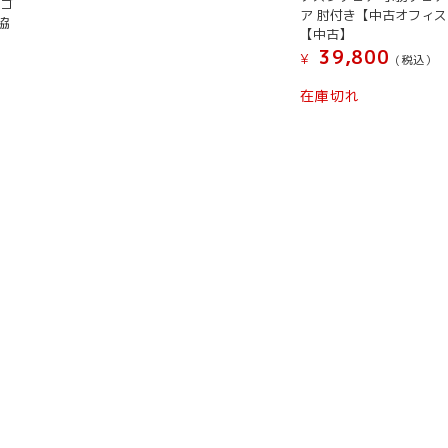
ワゴ
ア 肘付き【中古オフィ
製
脇
【中古】
書
】
39,800
¥
(税込）
庫
書
在庫切れ
棚
本
棚
収
納
棚
ハ
イ
キ
ャ
ビ
ネ
ッ
ト
保