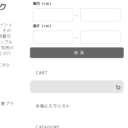
奥行（cm）
ク
～
イシェ
高さ（cm）
、その
設置可
～
ンプル
。別売の
検索
ただけ
Cから
CART
）要プラ
お気に入りリスト
CATAGORY