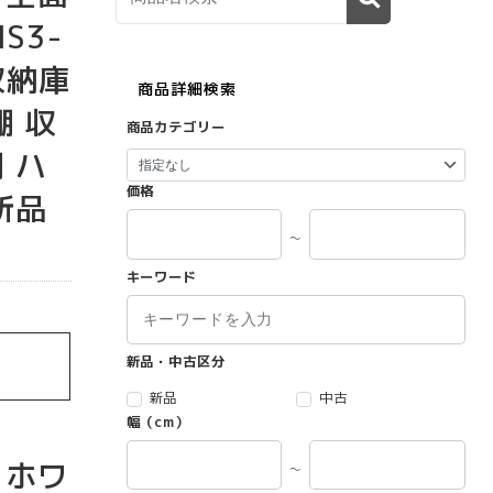
S3-
収納庫
商品詳細検索
棚 収
商品カテゴリー
 ハ
価格
新品
～
キーワード
新品・中古区分
新品
中古
幅（cm）
 ホワ
～