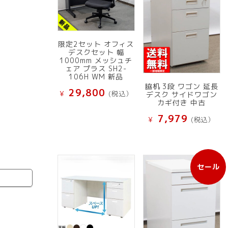
限定2セット オフィス
デスクセット 幅
1000mm メッシュチ
ェア プラス SH2-
106H WM 新品
脇机 3段 ワゴン 延長
29,800
¥
(税込）
デスク サイドワゴン
カギ付き 中古
7,979
¥
(税込）
セール
販
売
中
の
商
品