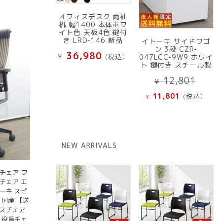
オフィスデスク 両袖
机 幅1400 本体ホワ
イト色 天板4色 鍵付
き LRD-146 新品
イトーキ サイドワゴ
ン 3段 CZR-
36,980
¥
(税込）
047LCC-9W9 ホワイ
ト 鍵付き スチール製
元
12,801
¥
の
現
11,801
(税込）
¥
価
在
格
の
は
価
¥ 12
格
NEW ARRIVALS
で
は
し
¥ 11,801
た。
で
チェア ワ
チェア エ
す。
ーキ スピ
 国産 【送
ィスチェア
 役員チェ