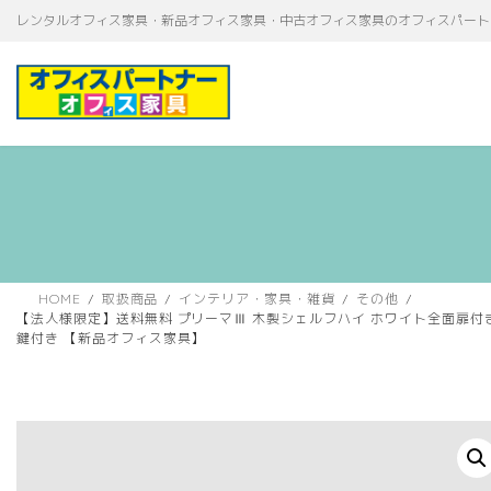
コ
ナ
レンタルオフィス家具・新品オフィス家具・中古オフィス家具のオフィスパート
ン
ビ
テ
ゲ
ン
ー
ツ
シ
へ
ョ
ス
ン
キ
に
ッ
移
プ
動
HOME
取扱商品
インテリア・家具・雑貨
その他
【法人様限定】送料無料 プリーマⅢ 木製シェルフハイ ホワイト全面扉付き グ
鍵付き 【新品オフィス家具】