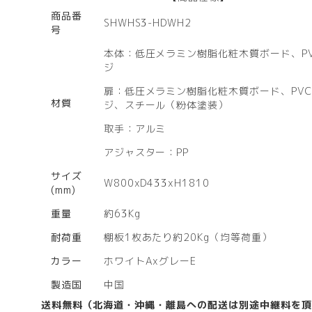
商品番
SHWHS3-HDWH2
号
本体：低圧メラミン樹脂化粧木質ボード、P
ジ
扉：低圧メラミン樹脂化粧木質ボード、PV
材質
ジ、スチール（粉体塗装）
取手：アルミ
アジャスター：PP
サイズ
W800xD433xH1810
(mm)
重量
約63Kg
耐荷重
棚板1枚あたり約20Kg（均等荷重）
カラー
ホワイトAxグレーE
製造国
中国
送料無料（北海道・沖縄・離島への配送は別途中継料を頂