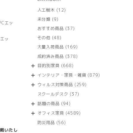
12
人工樹木
12
個
9
未分類
9
の
VCエッ
個
商
37
おすすめ商品
37
の
品
個
商
48
その他
48
Cエッ
の
品
個
商
169
大量入荷商品
169
の
品
個
商
378
成約済み商品
378
の
品
個
商
668
目的別家具
668
の
品
個
商
879
インテリア・家具・雑貨
879
の
品
個
商
259
ウィルス対策商品
259
の
品
個
商
37
スクールデスク
37
の
品
個
商
94
話題の商品
94
の
品
個
商
4589
オフィス家具
4589
の
品
個
商
56
防災用品
56
の
品
個
戴いたし
商