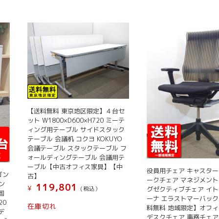
ク
SHWHS3-
HDWH2
書
庫
キ
ャ
ビ
ネ
ッ
【送料無料 東京地区限定】４台セ
ト
ット W1800×D600×H720 ミーテ
収
ィング用テーブル サイドスタック
納
テーブル 会議机 コクヨ KOKUYO
会議テーブル スタックテーブル フ
庫
ォールディングテーブル 会議用テ
両
ーブル【中古オフィス家具】【中
役員用チェア キャスター
開
ゴン
古】
ークチェア マネジメント
き
ン
119,801
¥
グゼクティブチェア イト
(税込）
国
書
ーナ エラストマーバック
20
庫
在庫切れ
料無料 地域限定】オフ
デ
木
デスクチェア 事務チェア