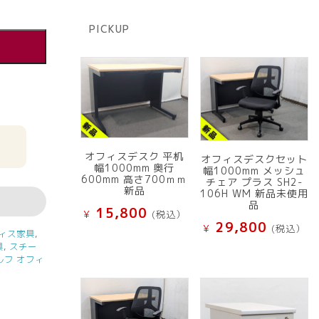
の
品
商
PICKUP
品
オフィスデスク 平机
オフィスデスクセット
幅1000mm 奥行
幅1000mm メッシュ
600mm 高さ700ｍｍ
チェア プラス SH2-
新品
106H WM 新品未使用
品
15,800
¥
(税込）
29,800
¥
(税込）
ィス家具
,
具
,
スチー
ルフ オフィ