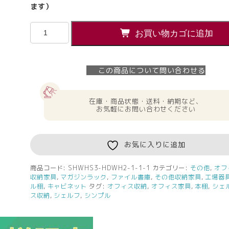
ます）
【法
お買い物カゴに追加
人
様
限
この商品について問い合わせる
定】
送
料
在庫・商品状態・送料・納期など、
無
お気軽にお問い合わせください
料
プ
リ
お気に入りに追加
ー
マ
商品コード:
SHWHS3-HDWH2-1-1-1
カテゴリー:
その他
,
オフ
収納家具
,
マガジンラック
,
ファイル書庫
,
その他収納家具
,
工場器
Ⅲ
ル棚
,
キャビネット
タグ:
オフィス収納
,
オフィス家具
,
本棚
,
シェ
木
ス収納
,
シェルフ
,
シンプル
製
シ
ェ