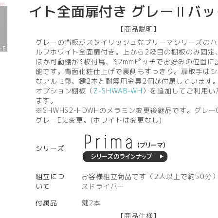
イト全面扉付き グレーⅡバッ
【商品説明】
グレーの背板がスタイリッシュなプリーマシリーズのハ
ルフホワイト全面扉付き。上から2段目の棚板のみ固定
ほか可動棚が3枚付属、32mmピッチでお好みの位置に
能です。背面化粧仕上げで裏側もすっきり。扉取手はシ
なアルミ製、鍵2本と耐震用金具2個が付属しています
オプション棚板（
Z-SHWAB-WH
）を追加してご利用い
ます。
※SHWHS2-HDWHのメラミン変更後継品です。グレー
グレーEに変更。(ホワイトは変更なし)
シリーズ
組立につ
お客様組立商品です（2人以上で約50分
いて
スドライバー
付属品
鍵2本
【商品仕様】