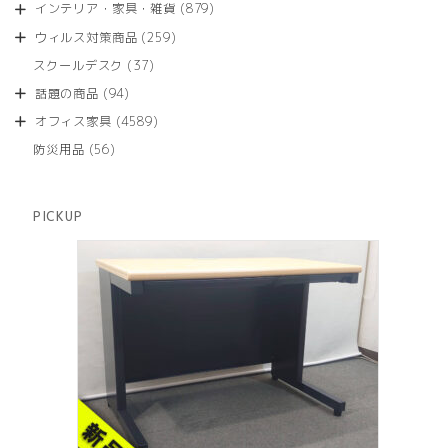
商
879
インテリア・家具・雑貨
879
の
品
個
商
259
ウィルス対策商品
259
の
品
個
商
37
スクールデスク
37
の
品
個
商
94
話題の商品
94
の
品
個
商
4589
オフィス家具
4589
の
品
個
商
56
防災用品
56
の
品
個
商
の
品
商
PICKUP
品