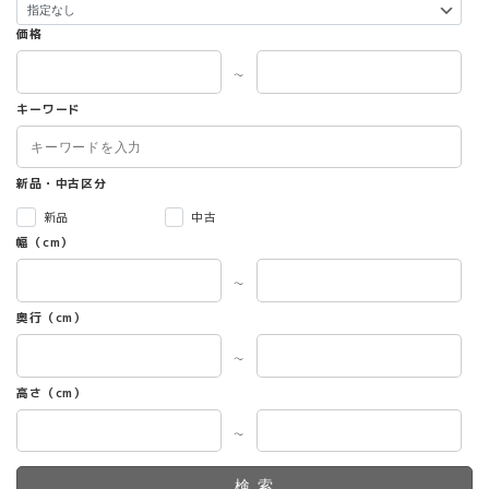
価格
～
キーワード
新品・中古区分
新品
中古
幅（cm）
～
奥行（cm）
～
高さ（cm）
～
検索