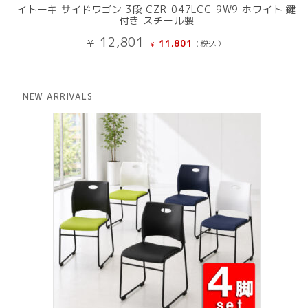
イトーキ サイドワゴン 3段 CZR-047LCC-9W9 ホワイト 鍵
付き スチール製
元
現
12,801
¥
11,801
(税込）
¥
の
在
価
の
格
価
は
格
NEW ARRIVALS
¥ 12,801
は
で
¥ 11,801
し
で
た。
す。