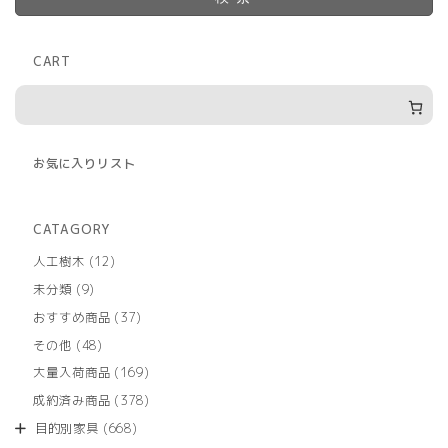
CART
お気に入りリスト
CATAGORY
12
人工樹木
12
個
9
未分類
9
の
個
商
37
おすすめ商品
37
の
品
個
商
48
その他
48
の
品
個
商
169
大量入荷商品
169
の
品
個
商
378
成約済み商品
378
の
品
個
商
668
目的別家具
668
の
品
個