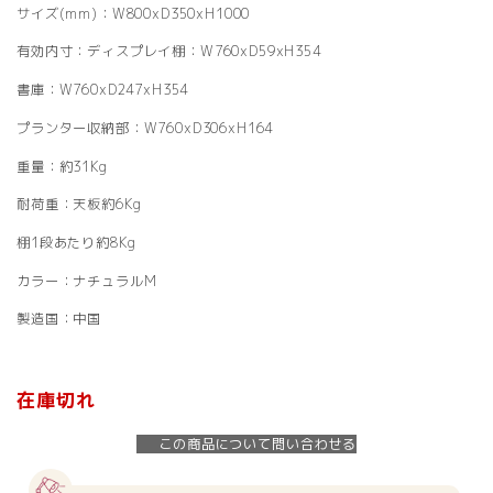
サイズ(mm)：W800xD350xH1000
有効内寸：ディスプレイ棚：W760xD59xH354
書庫：W760xD247xH354
プランター収納部：W760xD306xH164
重量：約31Kg
耐荷重：天板約6Kg
棚1段あたり約8Kg
カラー：ナチュラルM
製造国：中国
在庫切れ
この商品について問い合わせる