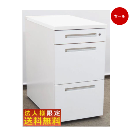
セール
販
売
中
の
商
品