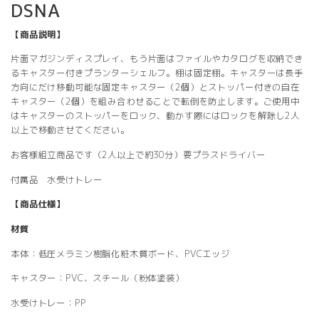
DSNA
【商品説明】
片面マガジンディスプレイ、もう片面はファイルやカタログを収納でき
るキャスター付きプランターシェルフ。棚は固定棚。キャスターは長手
方向にだけ移動可能な固定キャスター（2個）とストッパー付きの自在
キャスター（2個）を組み合わせることで転倒を防止します。ご使用中
はキャスターのストッパーをロック、動かす際にはロックを解除し2人
以上で移動させてください。
お客様組立商品です（2人以上で約30分）要プラスドライバー
付属品 水受けトレー
【商品仕様】
材質
本体：低圧メラミン樹脂化粧木質ボード、PVCエッジ
キャスター：PVC、スチール（粉体塗装）
水受けトレー：PP