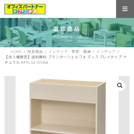
コ
ナ
ン
ビ
テ
ゲ
ン
ー
ツ
シ
取扱商品
へ
ョ
ONLINE SHOP
ス
ン
キ
に
ッ
移
HOME
取扱商品
インテリア・家具・雑貨
インテリア
プ
動
【法人様限定】送料無料 プランターシェルフⅡ ディスプレイタイプ ナ
チュラル RFPLS2-DSNA