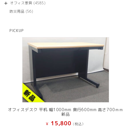
商
4585
オフィス家具
4585
の
品
個
商
56
防災用品
56
の
品
個
商
の
品
商
PICKUP
品
オフィスデスク 平机 幅1000mm 奥行600mm 高さ700ｍｍ
新品
15,800
¥
(税込）