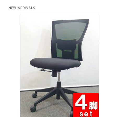
格
価
は
格
NEW ARRIVALS
¥ 12,801
は
で
¥ 11,801
し
で
た。
す。