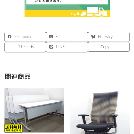
Facebook
X
Bluesky
Threads
LINE
Copy
関連商品