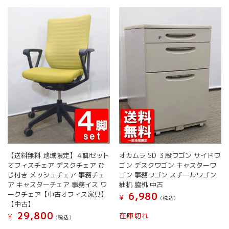
【送料無料 地域限定】４脚セット
オカムラ SD ３段ワゴン サイドワ
オフィスチェア デスクチェア ひ
ゴン デスクワゴン キャスターワ
じ付き メッシュチェア 事務チェ
ゴン 事務ワゴン スチールワゴン
ア キャスターチェア 事務イス ワ
袖机 脇机 中古
ークチェア【中古オフィス家具】
6,980
¥
(税込）
【中古】
こ
29,800
在庫切れ
¥
(税込）
の