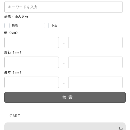
ン
は
商
新品・中古区分
品
新品
中古
ペ
幅（cm）
ー
ジ
～
か
ら
奥行（cm）
選
択
～
で
高さ（cm）
き
ま
～
す
検索
CART