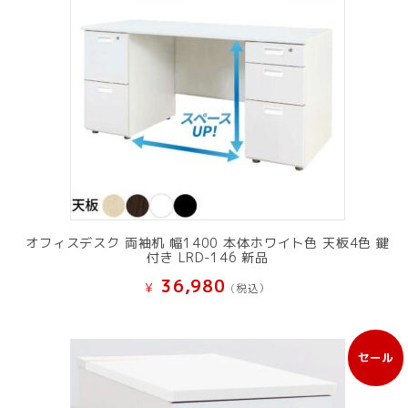
オフィスデスク 両袖机 幅1400 本体ホワイト色 天板4色 鍵
付き LRD-146 新品
36,980
¥
(税込）
セール
販
売
中