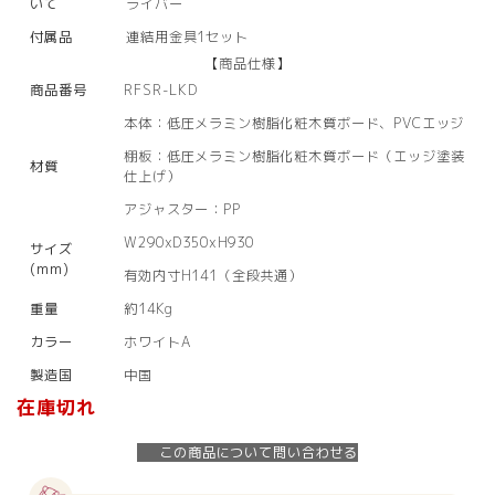
いて
ライバー
付属品
連結用金具1セット
【商品仕様】
商品番号
RFSR-LKD
本体：低圧メラミン樹脂化粧木質ボード、PVCエッジ
棚板：低圧メラミン樹脂化粧木質ボード（エッジ塗装
材質
仕上げ）
アジャスター：PP
W290xD350xH930
サイズ
(mm)
有効内寸H141（全段共通）
重量
約14Kg
カラー
ホワイトA
製造国
中国
在庫切れ
この商品について問い合わせる