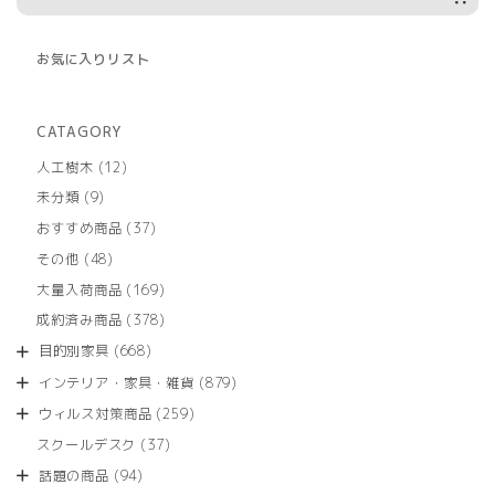
お気に入りリスト
CATAGORY
12
人工樹木
12
個
9
未分類
9
の
個
商
37
おすすめ商品
37
の
品
個
商
48
その他
48
の
品
個
商
169
大量入荷商品
169
の
品
個
商
378
成約済み商品
378
の
品
個
商
668
目的別家具
668
の
品
個
商
879
インテリア・家具・雑貨
879
の
品
個
商
259
ウィルス対策商品
259
の
品
個
商
37
スクールデスク
37
の
品
個
商
94
話題の商品
94
の
品
個