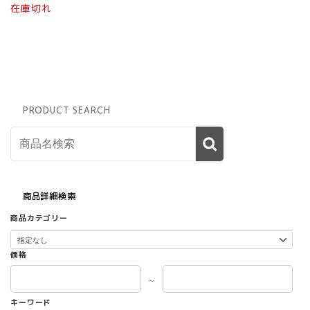
商
在庫切れ
品
に
は
複
数
の
バ
PRODUCT SEARCH
リ
エ
ー
シ
ョ
ン
が
商品詳細検索
あ
商品カテゴリー
り
ま
す。
価格
オ
プ
～
シ
キーワード
ョ