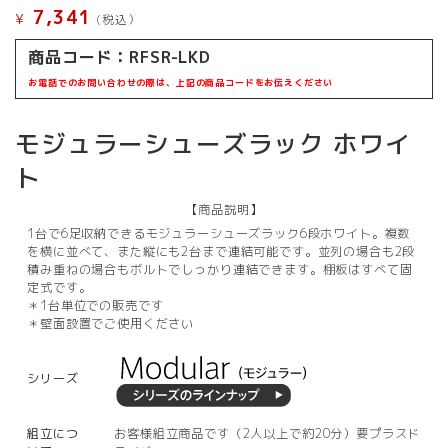
7,341
¥
(税込）
商品コード：
RFSR-LKD
お電話でのお問い合わせの際は、上記の商品コードをお伝えください
モジュラーシューズラック ホワイ
ト
【商品説明】
1台で6足収納できるモジュラーシューズラック6段ホワイト。複数
を横に並べて、また縦にも2台まで連結可能です。並列の場合も2段
積み重ねの場合もボルトでしっかり連結できます。棚板はすべて固
定式です。
＊1台単位での販売です
＊壁面設置でご使用ください
シリーズ
組立につ
お客様組立商品です（2人以上で約20分）要プラスド