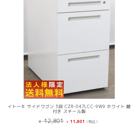
の
商
品
イトーキ サイドワゴン 3段 CZR-047LCC-9W9 ホワイト 鍵
付き スチール製
元
現
12,801
¥
11,801
(税込）
¥
の
在
価
の