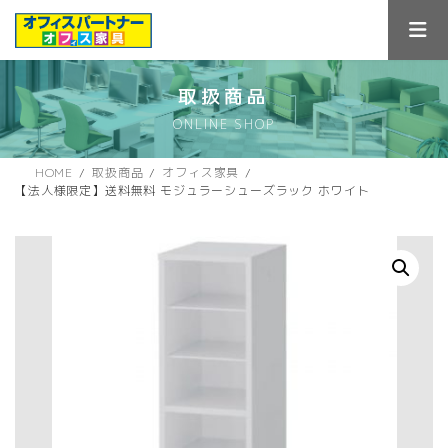
コ
ナ
ン
ビ
テ
ゲ
ン
ー
ツ
シ
取扱商品
へ
ョ
ONLINE SHOP
ス
ン
キ
に
ッ
移
HOME
取扱商品
オフィス家具
プ
動
【法人様限定】送料無料 モジュラーシューズラック ホワイト