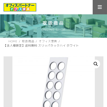
コ
ナ
ン
ビ
テ
ゲ
ン
ー
ツ
シ
取扱商品
へ
ョ
ONLINE SHOP
ス
ン
キ
に
ッ
移
HOME
取扱商品
オフィス家具
プ
動
【法人様限定】送料無料 スリッパラックハイ ホワイト