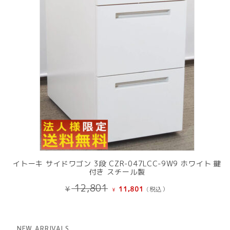
品
イトーキ サイドワゴン 3段 CZR-047LCC-9W9 ホワイト 鍵
付き スチール製
元
現
12,801
¥
11,801
(税込）
¥
の
在
価
の
格
価
は
格
NEW ARRIVALS