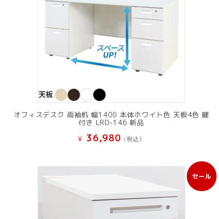
オフィスデスク 両袖机 幅1400 本体ホワイト色 天板4色 鍵
付き LRD-146 新品
36,980
¥
(税込）
セール
販
売
中
の
商