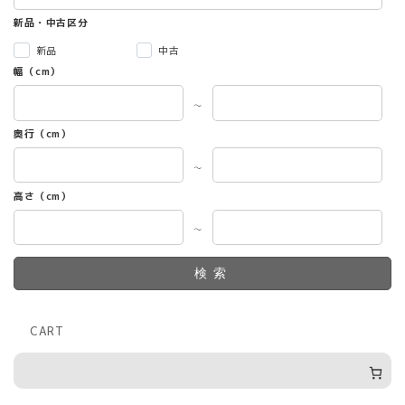
新品・中古区分
新品
中古
幅（cm）
～
奥行（cm）
～
高さ（cm）
～
検索
CART