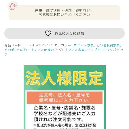
送
料
在庫・商品状態・送料・納期など、
無
お気軽にお問い合わせください
料
ス
リ
お気に入りに追加
ッ
パ
商品コード:
RFSR-HWH-1-1-1
カテゴリー:
オフィス家具
,
その他収納家具
,
ラ
その他
,
その他・オフィス用備品
タグ:
オフィス家具
,
シンプル
,
スリッパラッ
ッ
ク
ク
ハ
イ
ホ
ワ
イ
ト
個