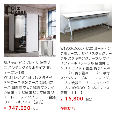
W1800×D600×H720 ミーティン
グ用テーブル サイドスタックテー
ブル スタッキングテーブル サイ
BizBreak ビズブレイク 防音ブー
ドフォールドテーブル 会議机 コ
ス パンチングメタルタイプ 天井
クヨ エピファイ 国産 折りたたみ
オープン仕様
テーブル 折り畳みテーブル 平行
W1311×D1311×H2150 防音室
スタックテーブル ミーティングテ
個室ブース 個別ブース 会議用ブ
ーブル 会議テーブル スタックテ
ース 自習室 ウェブ会議 オンライ
ーブル KOKUYO 【中古オフィス
ン会議 テレビ会議 ビデオ会議 リ
家具】【中古】
モートミーティング リモート会議
16,800
¥
(税込）
リモートオフィス 【公式】
747,030
在庫切れ
¥
(税込）