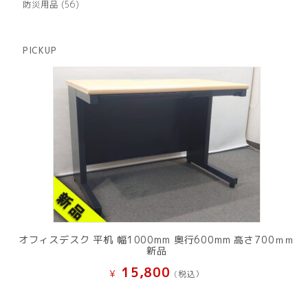
商
56
防災用品
56
の
品
個
商
の
品
商
PICKUP
品
オフィスデスク 平机 幅1000mm 奥行600mm 高さ700ｍｍ
新品
15,800
¥
(税込）