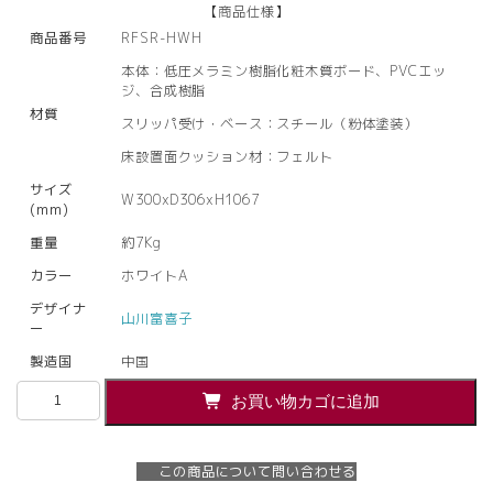
【商品仕様】
商品番号
RFSR-HWH
本体：低圧メラミン樹脂化粧木質ボード、PVCエッ
ジ、合成樹脂
材質
スリッパ受け・ベース：スチール（粉体塗装）
床設置面クッション材：フェルト
サイズ
W300xD306xH1067
(mm)
重量
約7Kg
カラー
ホワイトA
デザイナ
山川富喜子
ー
製造国
中国
【法
お買い物カゴに追加
人
様
限
この商品について問い合わせる
定】