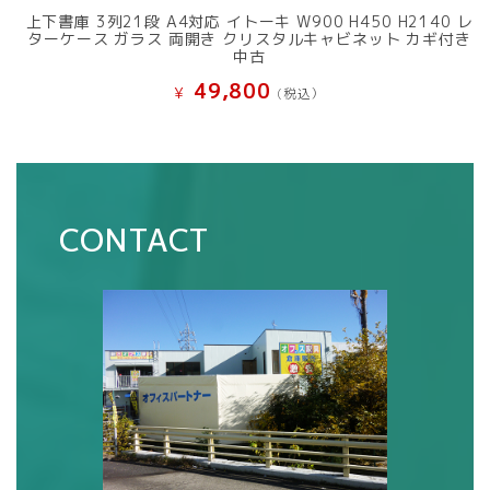
上下書庫 3列21段 A4対応 イトーキ W900 H450 H2140 レ
ターケース ガラス 両開き クリスタルキャビネット カギ付き
中古
49,800
¥
(税込）
CONTACT