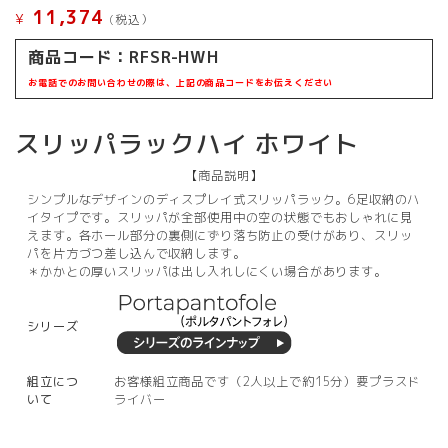
11,374
¥
(税込）
商品コード：
RFSR-HWH
お電話でのお問い合わせの際は、上記の商品コードをお伝えください
スリッパラックハイ ホワイト
【商品説明】
シンプルなデザインのディスプレイ式スリッパラック。6足収納のハ
イタイプです。スリッパが全部使用中の空の状態でもおしゃれに見
えます。各ホール部分の裏側にずり落ち防止の受けがあり、スリッ
パを片方づつ差し込んで収納します。
＊かかとの厚いスリッパは出し入れしにくい場合があります。
シリーズ
組立につ
お客様組立商品です（2人以上で約15分）要プラスド
いて
ライバー