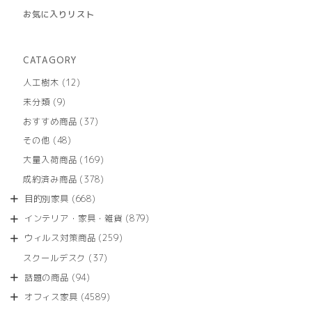
お気に入りリスト
CATAGORY
12
人工樹木
12
個
9
未分類
9
の
個
商
37
おすすめ商品
37
の
品
個
商
48
その他
48
の
品
個
商
169
大量入荷商品
169
の
品
個
商
378
成約済み商品
378
の
品
個
商
668
目的別家具
668
の
品
個
商
879
インテリア・家具・雑貨
879
の
品
個
商
259
ウィルス対策商品
259
の
品
個
商
37
スクールデスク
37
の
品
個
商
94
話題の商品
94
の
品
個
商
4589
オフィス家具
4589
の
品
個