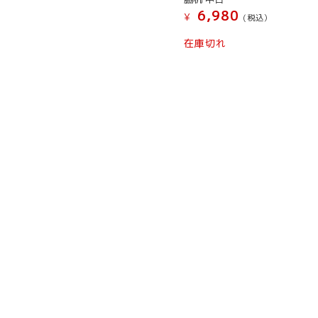
6,980
¥
(税込）
こ
在庫切れ
の
商
品
に
は
複
数
の
バ
リ
エ
ー
シ
ョ
ン
が
あ