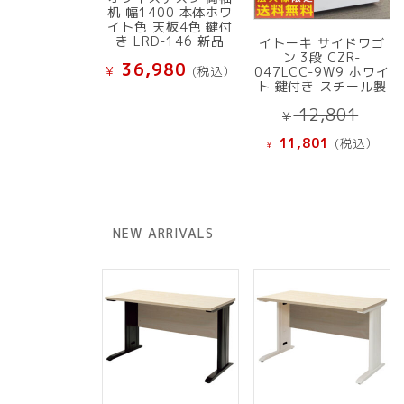
机 幅1400 本体ホワ
イト色 天板4色 鍵付
き LRD-146 新品
イトーキ サイドワゴ
ン 3段 CZR-
36,980
¥
(税込）
047LCC-9W9 ホワイ
ト 鍵付き スチール製
元
12,801
¥
の
現
11,801
(税込）
¥
価
在
格
の
は
価
¥ 12
格
NEW ARRIVALS
で
は
し
¥ 11,801
た。
で
す。