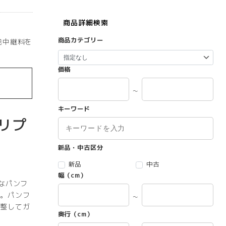
商品詳細検索
商品カテゴリー
途中継料を
価格
～
キーワード
トリプ
新品・中古区分
新品
中古
幅（cm）
なパンフ
。パンフ
～
整してガ
奥行（cm）