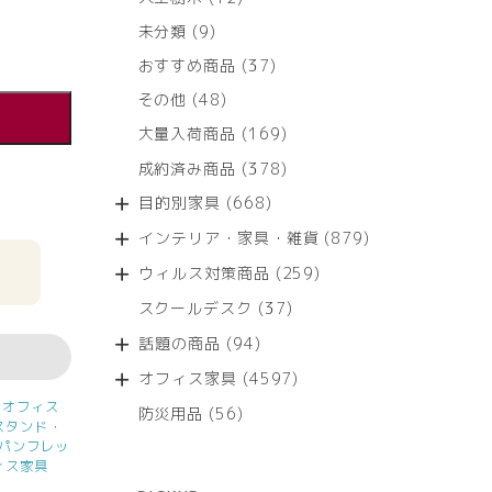
個
9
未分類
9
の
個
商
37
おすすめ商品
37
の
品
個
商
48
その他
48
の
品
個
商
169
大量入荷商品
169
の
品
個
商
378
成約済み商品
378
の
品
個
商
668
目的別家具
668
の
品
個
商
879
インテリア・家具・雑貨
879
の
品
個
商
259
ウィルス対策商品
259
の
品
個
商
37
スクールデスク
37
の
品
個
商
94
話題の商品
94
の
品
個
商
4597
オフィス家具
4597
の
品
個
商
,
オフィス
56
防災用品
56
の
スタンド・
品
個
商
パンフレッ
の
品
ィス家具
商