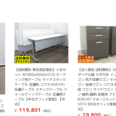
【送料無料 東京地区限定】４台セ
【法人限定 送料無料】2
ット W1800×D600×H720 ミーテ
ダイヤル錠 カギ付き イ
ィング用テーブル サイドスタック
ゴン 机下収納ワゴン キ
テーブル 会議机 コクヨ KOKUYO
ゴン 役員ワゴン コクヨ 国
会議テーブル スタックテーブル フ
段 ワゴン サイドワゴン
ォールディングテーブル 会議用テ
ン 袖机 脇机 役員用 ブ
ーブル【中古オフィス家具】【中
KOKUYO マネージメント
ワ
古】
S370【中古オフィス家
ワゴ
古】
119,801
¥
袖机
(税込）
29,800
¥
(税込）