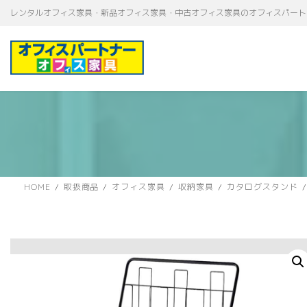
コ
ナ
レンタルオフィス家具・新品オフィス家具・中古オフィス家具のオフィスパート
ン
ビ
テ
ゲ
ン
ー
ツ
シ
へ
ョ
ス
ン
キ
に
ッ
移
プ
動
HOME
取扱商品
オフィス家具
収納家具
カタログスタンド