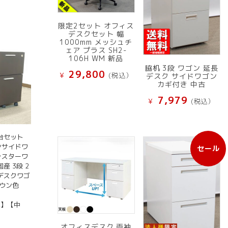
限定2セット オフィス
デスクセット 幅
1000mm メッシュチ
ェア プラス SH2-
106H WM 新品
脇机 3段 ワゴン 延長
29,800
¥
(税込）
デスク サイドワゴン
カギ付き 中古
7,979
¥
(税込）
台セット
ンサイドワ
セール
販
ャスターワ
売
産 3段 2
中
 デスクワゴ
の
ラウン色
商
品
具】【中
オフィスデスク 両袖