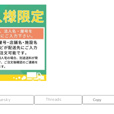
タ
ン
ド
7
段
ト
リ
プ
ル
ブ
ラ
ッ
ク
RFPFS-
TRBK
個
Threads
uesky
Copy