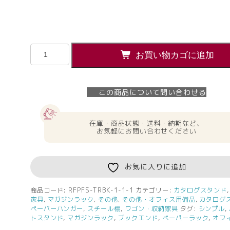
【法
お買い物カゴに追加
人
様
限
この商品について問い合わせる
定】
送
料
在庫・商品状態・送料・納期など、
無
お気軽にお問い合わせください
料
パ
ン
お気に入りに追加
フ
レ
商品コード:
RFPFS-TRBK-1-1-1
カテゴリー:
カタログスタンド
家具
,
マガジンラック
,
その他
,
その他・オフィス用備品
,
カタログ
ッ
ペーパーハンガー
,
スチール棚
,
ワゴン・収納家具
タグ:
シンプル
,
ト
トスタンド
,
マガジンラック
,
ブックエンド
,
ペーパーラック
,
オフ
ス