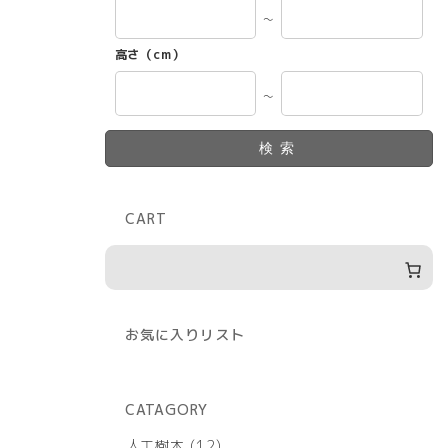
～
高さ（cm）
～
検索
CART
お気に入りリスト
CATAGORY
12
人工樹木
12