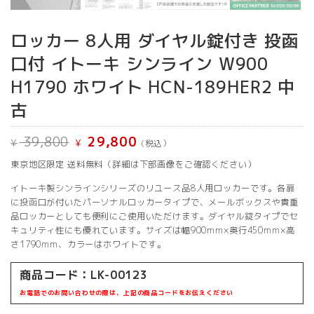
ロッカー 8人用 ダイヤル錠付き 投函
口付 イトーキ シンライン W900
H1790 ホワイト HCN-189HER2 中
古
元
現
39,800
29,800
¥
¥
(税込）
の
在
価
の
東京地区限定 送料無料（詳細は下部画像をご確認ください）
格
価
は
格
¥ 39,800
は
イトーキ製シンラインシリーズのリユース品8人用ロッカーです。各扉
で
¥ 29,800
に投函口が付いたパーソナルロッカータイプで、メールボックスや貴重
し
で
品ロッカーとしても便利にご使用いただけます。ダイヤル錠タイプでセ
た。
す。
キュリティ性にも優れています。サイズは幅900mm×奥行450mm×高
さ1790mm、カラーはホワイトです。
商品コード：LK-00123
お電話でのお問い合わせの際は、上記の商品コードをお伝えください