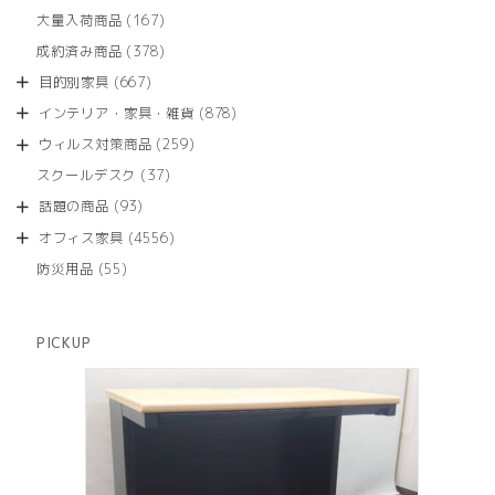
品
個
商
167
大量入荷商品
167
の
品
個
商
378
成約済み商品
378
の
品
個
商
667
目的別家具
667
の
品
個
商
878
インテリア・家具・雑貨
878
の
品
個
商
259
ウィルス対策商品
259
の
品
個
商
37
スクールデスク
37
の
品
個
商
93
話題の商品
93
の
品
個
商
4556
オフィス家具
4556
の
品
個
商
55
防災用品
55
の
品
個
商
の
品
商
PICKUP
品