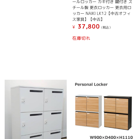
ールロッカー カギ付き 鍵付き ス
こ
チール製 更衣ロッカー 更衣用ロ
の
ッカー NAIKI LK12【中古オフィ
商
ス家具】【中古】
品
37,800
¥
に
(税込）
は
在庫切れ
複
数
の
バ
リ
エ
ー
シ
ョ
ン
が
あ
り
ま
す。
オ