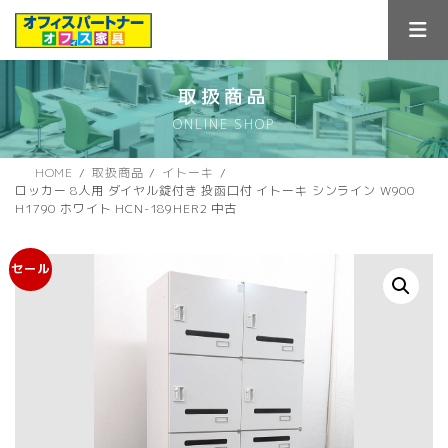
コ
ナ
ン
ビ
テ
ゲ
ン
ー
ツ
シ
取扱商品
へ
ョ
ONLINE SHOP
ス
ン
キ
に
ッ
移
HOME
取扱商品
イトーキ
プ
動
ロッカー 8人用 ダイヤル錠付き 投函口付 イトーキ シンライン W900
H1790 ホワイト HCN-189HER2 中古
セール