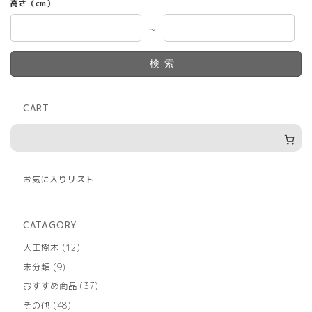
択
高さ（cm）
で
き
～
ま
す
検索
CART
お気に入りリスト
CATAGORY
12
人工樹木
12
個
9
未分類
9
の
個
商
37
おすすめ商品
37
の
品
個
商
48
その他
48
の