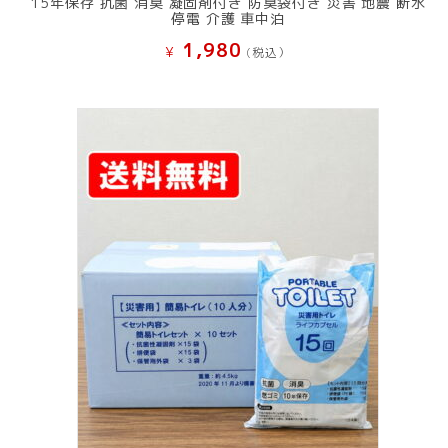
15年保存 抗菌 消臭 凝固剤付き 防臭袋付き 災害 地震 断水
停電 介護 車中泊
1,980
¥
(税込）