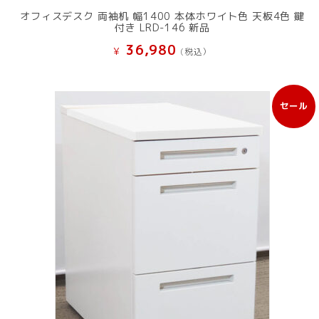
オフィスデスク 両袖机 幅1400 本体ホワイト色 天板4色 鍵
付き LRD-146 新品
36,980
¥
(税込）
セール
販
売
中
の
商
品