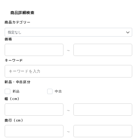
シ
ョ
商品詳細検索
ン
が
商品カテゴリー
あ
り
価格
ま
す。
～
オ
プ
キーワード
シ
ョ
ン
新品・中古区分
は
商
新品
中古
品
幅（cm）
ペ
ー
～
ジ
奥行（cm）
か
ら
～
選