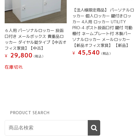
プ
シ
【法人様限定商品】 パーソナルロ
ョ
ッカー 個人ロッカー 鍵付きロッ
ン
カー 4人用 ロッカー UTILITY
は
PRO-4 ポスト投函口付 鍵付 可動
６人用 パーソナルロッカー 投函
商
棚付 ネームプレート付 木製パー
口付き メールボックス 貴重品ロ
品
ソナルロッカー メールロッカー
ッカー ダイヤル錠タイプ【中古オ
ペ
【新品オフィス家具】 【新品】
フィス家具】【中古】
ー
45,540
¥
(税込）
29,800
¥
ジ
(税込）
こ
か
在庫切れ
の
ら
商
選
品
択
に
で
は
き
複
ま
数
す
の
PRODUCT SEARCH
バ
リ
エ
ー