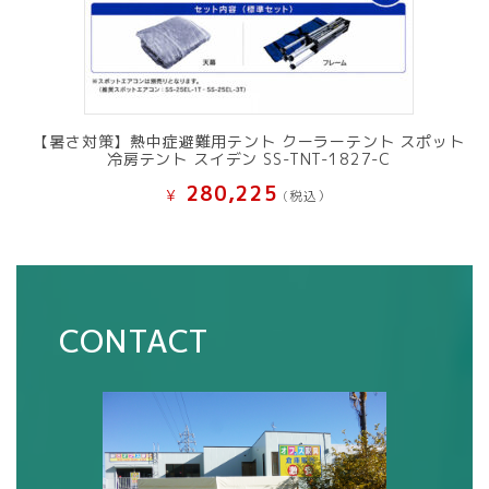
【暑さ対策】熱中症避難用テント クーラーテント スポット
冷房テント スイデン SS-TNT-1827-C
280,225
¥
(税込）
CONTACT