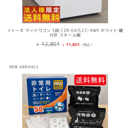
イトーキ サイドワゴン 3段 CZR-047LCC-9W9 ホワイト 鍵
付き スチール製
元
現
12,801
¥
11,801
(税込）
¥
の
在
価
の
格
価
は
格
NEW ARRIVALS
¥ 12,801
は
で
¥ 11,801
し
で
た。
す。