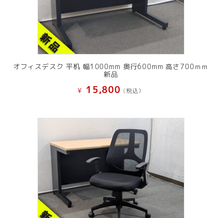
オフィスデスク 平机 幅1000mm 奥行600mm 高さ700ｍｍ
新品
15,800
¥
(税込）