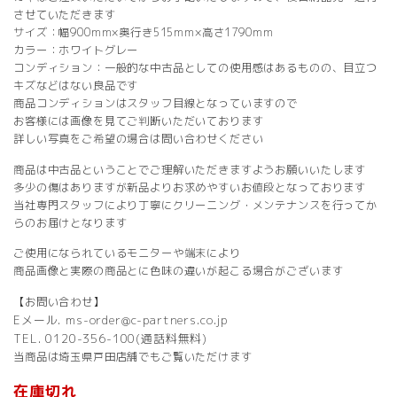
させていただきます
サイズ：幅900mm×奥行き515mm×高さ1790mm
カラー：ホワイトグレー
コンディション：一般的な中古品としての使用感はあるものの、目立つ
キズなどはない良品です
商品コンディションはスタッフ目線となっていますので
お客様には画像を見てご判断いただいております
詳しい写真をご希望の場合は問い合わせください
商品は中古品ということでご理解いただきますようお願いいたします
多少の傷はありますが新品よりお求めやすいお値段となっております
当社専門スタッフにより丁寧にクリーニング・メンテナンスを行ってか
らのお届けとなります
ご使用になられているモニターや端末により
商品画像と実際の商品とに色味の違いが起こる場合がございます
【お問い合わせ】
Eメール. ms-order@c-partners.co.jp
TEL. 0120-356-100(通話料無料)
当商品は埼玉県戸田店舗でもご覧いただけます
在庫切れ