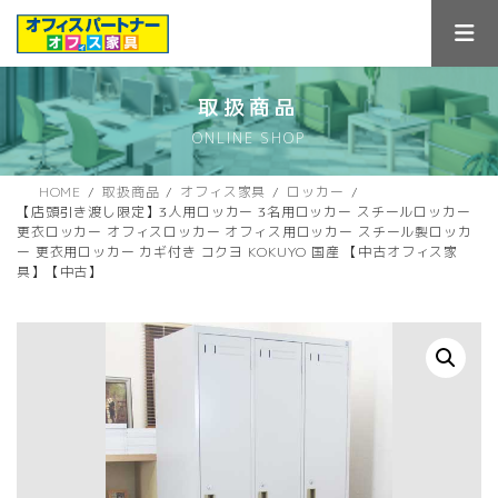
コ
ナ
ン
ビ
テ
ゲ
ン
ー
ツ
シ
取扱商品
へ
ョ
ONLINE SHOP
ス
ン
キ
に
ッ
移
HOME
取扱商品
オフィス家具
ロッカー
プ
動
【店頭引き渡し限定】3人用ロッカー 3名用ロッカー スチールロッカー
更衣ロッカー オフィスロッカー オフィス用ロッカー スチール製ロッカ
ー 更衣用ロッカー カギ付き コクヨ KOKUYO 国産 【中古オフィス家
具】【中古】