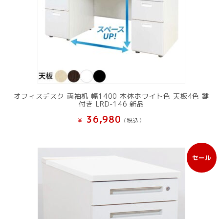
オフィスデスク 両袖机 幅1400 本体ホワイト色 天板4色 鍵
付き LRD-146 新品
36,980
¥
(税込）
セール
販
売
中
の
商
品