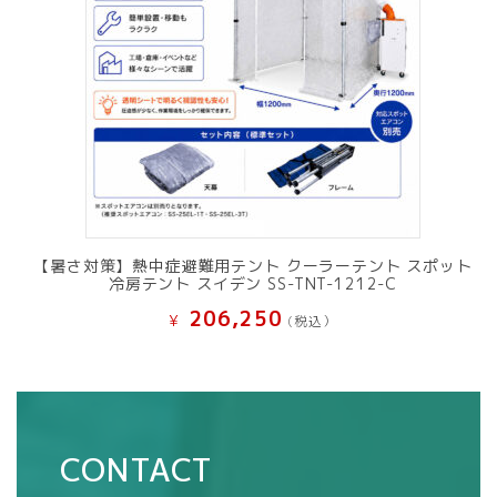
【暑さ対策】熱中症避難用テント クーラーテント スポット
冷房テント スイデン SS-TNT-1212-C
206,250
¥
(税込）
CONTACT