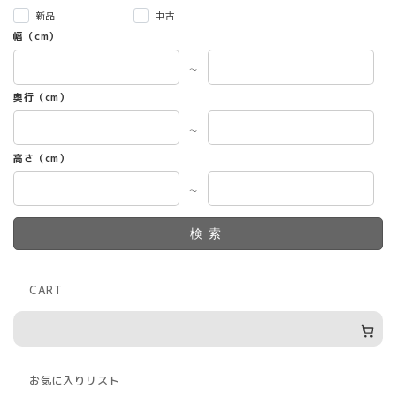
ペ
新品
中古
ー
幅（cm）
ジ
か
～
ら
奥行（cm）
選
択
～
で
き
高さ（cm）
ま
す
～
検索
CART
お気に入りリスト