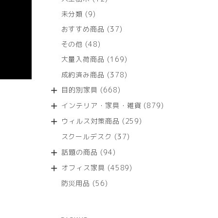
個
9
未分類
9
の
個
商
37
おすすめ商品
37
の
品
個
商
48
その他
48
の
品
個
商
169
大量入荷商品
169
の
品
個
商
378
成約済み商品
378
の
品
個
商
668
目的別家具
668
の
品
個
商
879
インテリア・家具・雑貨
879
の
品
個
商
259
ウィルス対策商品
259
の
品
個
商
37
スクールデスク
37
の
品
個
商
94
話題の商品
94
の
品
個
商
4589
オフィス家具
4589
の
品
個
商
56
防災用品
56
の
品
個
商
の
品
商