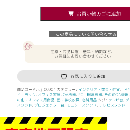
デ
お買い物カゴに追加
ィ
ス
プ
この商品について問い合わせる
レ
イ
ス
在庫・商品状態・送料・納期など、
お気軽にお問い合わせください
タ
ン
ド
お気に入りに追加
ハ
ミ
レ
商品コード:
ej-00904
カテゴリー:
インテリア・家具・雑貨
,
TV
ド・ラック
,
オフィス家具
,
OA機器
,
PC・関連機器
,
その他OA機器
ッ
の他・オフィス用備品
,
塾・学校家具
,
店舗用品
タグ:
テレビ台
,
デ
ク
スタンド
,
プロジェクター台
,
モニタースタンド
,
テレビスタンド
ス
PH-
B815