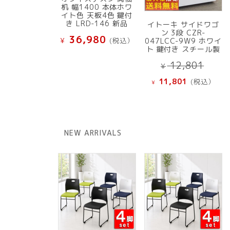
机 幅1400 本体ホワ
イト色 天板4色 鍵付
き LRD-146 新品
イトーキ サイドワゴ
ン 3段 CZR-
36,980
¥
(税込）
047LCC-9W9 ホワイ
ト 鍵付き スチール製
元
12,801
¥
の
現
11,801
(税込）
¥
価
在
格
の
は
価
¥ 12
格
NEW ARRIVALS
で
は
し
¥ 11,801
た。
で
す。