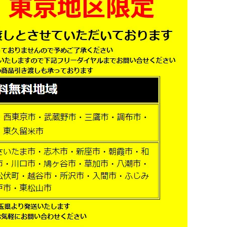
モ
ニ
タ
ー
ス
タ
ン
ド
中・
大
型
用
～
55V
型
対
応
中
古
個