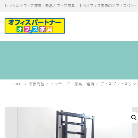
コ
ナ
レンタルオフィス家具・新品オフィス家具・中古オフィス家具のオフィスパート
ン
ビ
テ
ゲ
ン
ー
ツ
シ
へ
ョ
ス
ン
キ
に
ッ
移
プ
動
HOME
取扱商品
インテリア・家具・雑貨
ディスプレイスタンド 