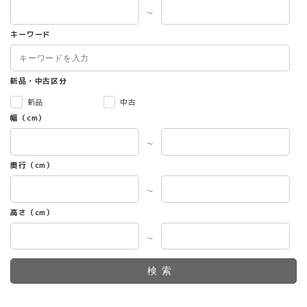
～
キーワード
新品・中古区分
新品
中古
幅（cm）
～
奥行（cm）
～
高さ（cm）
～
検索