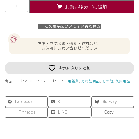
【即
お買い物カゴに追加
納】
【送
料
この商品について問い合わせる
無
料】
簡
在庫・商品状態・送料・納期など、
易
お気軽にお問い合わせください
ト
イ
レ
お気に入りに追加
携
帯
商品コード:
ei-00333
カテゴリー:
日用雑貨
,
売れ筋商品
,
その他
,
防災用品
ト
イ
レ
Facebook
X
Bluesky
コ
ン
Threads
LINE
Copy
ビ
ニ
ト
イ