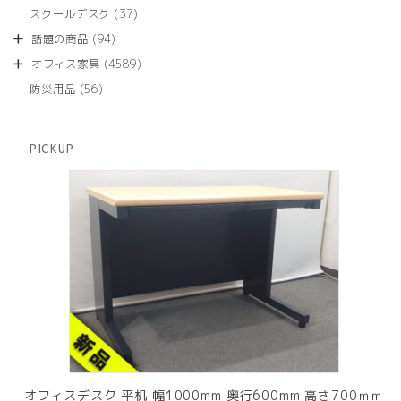
品
個
商
37
スクールデスク
37
の
品
個
商
94
話題の商品
94
の
品
個
商
4589
オフィス家具
4589
の
品
個
商
56
防災用品
56
の
品
個
商
の
品
商
PICKUP
品
オフィスデスク 平机 幅1000mm 奥行600mm 高さ700ｍｍ