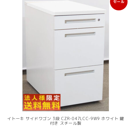
セール
販
売
中
の
商
品
イトーキ サイドワゴン 3段 CZR-047LCC-9W9 ホワイト 鍵
付き スチール製