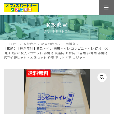
コ
ナ
ン
ビ
テ
ゲ
ン
ー
ツ
シ
取扱商品
へ
ョ
ONLINE SHOP
ス
ン
キ
に
ッ
移
HOME
取扱商品
話題の商品
日用雑貨
プ
動
【即納】【送料無料】簡易トイレ 携帯トイレ コンビニトイレ 便袋 400
回分 1袋20枚入×20セット 非常時 災害時 断水時 災害用 非常用 非常時
汚物処理セット 400回セット 介護 アウトドア レジャー