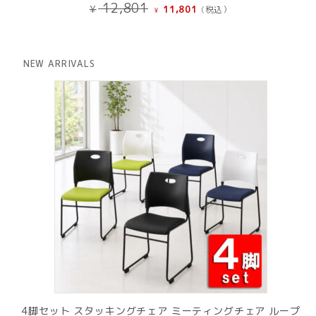
元
現
12,801
¥
11,801
(税込）
¥
の
在
価
の
格
価
は
格
NEW ARRIVALS
¥ 12,801
は
で
¥ 11,801
し
で
た。
す。
4脚セット スタッキングチェア ミーティングチェア ループ