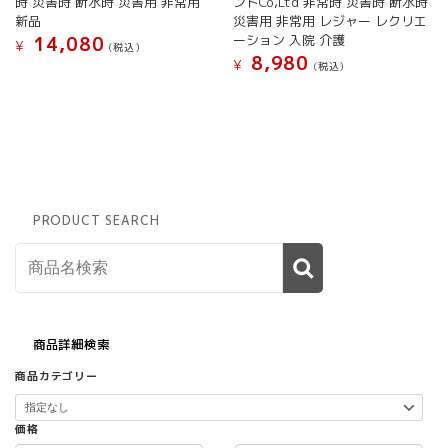
時 災害時 断水時 災害用 非常用
ントCo,Ltd 非常時 災害時 断水時
介
新品
災害用 非常用 レジャー レクリエ
護
ーション 入院 介護
14,080
¥
ア
(税込）
8,980
¥
ウ
(税込）
ト
ド
ア
レ
ジ
ャ
ー
PRODUCT SEARCH
個
商品詳細検索
商品カテゴリー
価格