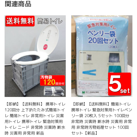
レ
関連商品
便
袋
400
回
分
1
袋
20
枚
入
×20
セ
ッ
ト
非
常
【即納】【送料無料】 携帯トイレ
【即納】【送料無料】簡易トイレ
時
120回分 上下折たたみ式簡易トイ
携帯トイレ 緊急対策用トイレベン
災
レ 簡易トイレ 非常用トイレ 災害
リー袋 20枚入 5セット 100回分
害
用トイレ 携帯トイレ 緊急対策用
非常時 災害時 断水時 災害用 非常
時
トイレ ニード 非常時 災害時 断水
用 非常時汚物処理セット 100回
断
時 災害用 非常用 新品
セット【新品】
水