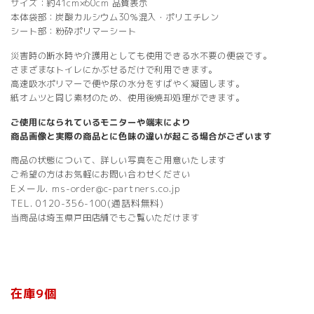
サイズ：約41cm×60cm 品質表示
本体袋部：炭酸カルシウム30％混入・ポリエチレン
シート部：粉砕ポリマーシート
災害時の断水時や介護用としても使用できる水不要の便袋です。
さまざまなトイレにかぶせるだけで利用できます。
高速吸水ポリマーで便や尿の水分をすばやく凝固します。
紙オムツと同じ素材のため、使用後焼却処理ができます。
ご使用になられているモニターや端末により
商品画像と実際の商品とに色味の違いが起こる場合がございます
商品の状態について、詳しい写真をご用意いたします
ご希望の方はお気軽にお問い合わせください
Eメール. ms-order@c-partners.co.jp
TEL. 0120-356-100(通話料無料)
当商品は埼玉県戸田店舗でもご覧いただけます
在庫9個