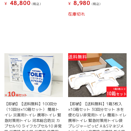
48,800
8,980
¥
¥
時
(税込）
(税込）
災
在庫切れ
害
用
非
常
用
非
常
時
汚
物
処
理
セ
ッ
ト
400
【即納】【送料無料】100回分
【即納】【送料無料】1箱3枚入
（10回分×10箱セット） 簡易ト
×10箱セット 30回分セット 水を
回
イレ 災害用トイレ 携帯トイレ 緊
使わない非常用トイレ 簡易トイレ
セ
急対策用トイレ 河本総合防災 カ
携帯トイレ 緊急対策用トイレ袋
ッ
プセル10 ライフカプセル10 非常
プレジャーピッピ A＆Sマネジメ
ト