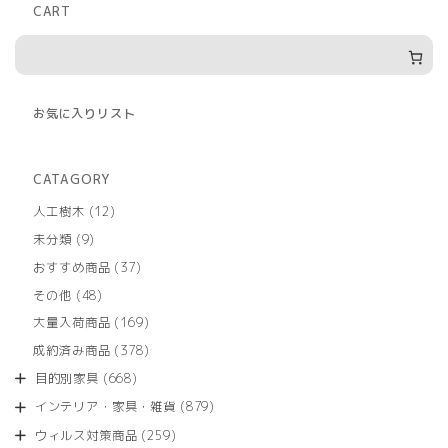
CART
お気に入りリスト
CATAGORY
12
人工樹木
12
個
9
未分類
9
の
個
商
37
おすすめ商品
37
の
品
個
商
48
その他
48
の
品
個
商
169
大量入荷商品
169
の
品
個
商
378
成約済み商品
378
の
品
個
商
668
目的別家具
668
の
品
個
商
879
インテリア・家具・雑貨
879
の
品
個
商
259
ウィルス対策商品
259
の