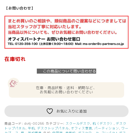
【お問い合わせ】
在庫切れ
この商品について問い合わせる
在庫・商品状態・送料・納期など、
お気軽にお問い合わせください
お気に入りに追加
商品コード:
ds4j-00266
カテゴリー:
スクールデスク
,
机（デスク）
,
デスク
トップパネル
,
平机
,
デスクトップパネル
,
オフィス家具
,
パーティション
,
ワー
クブース
,
塾・学校家具
タグ:
自習室
,
予備校
,
デスクワーク
,
コンパクトデス