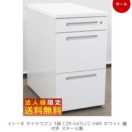
セール
販
売
中
の
商
品
イトーキ サイドワゴン 3段 CZR-047LCC-9W9 ホワイト 鍵
付き スチール製