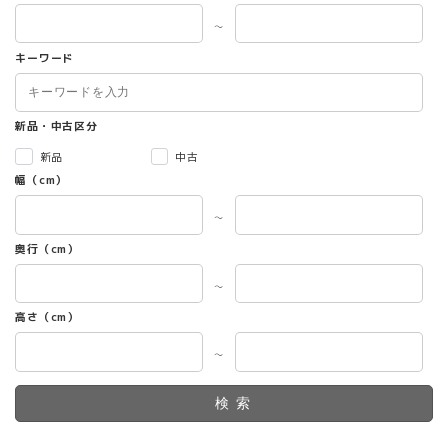
ま
す。
～
オ
キーワード
プ
シ
ョ
ン
新品・中古区分
は
新品
中古
商
幅（cm）
品
ペ
～
ー
ジ
奥行（cm）
か
ら
～
選
高さ（cm）
択
で
～
き
ま
す
検索