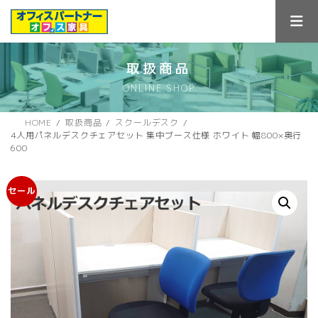
コ
ナ
ン
ビ
テ
ゲ
ン
ー
ツ
シ
取扱商品
へ
ョ
ONLINE SHOP
ス
ン
キ
に
ッ
移
HOME
取扱商品
スクールデスク
プ
動
4人用パネルデスクチェアセット 集中ブース仕様 ホワイト 幅800×奥行
600
セール