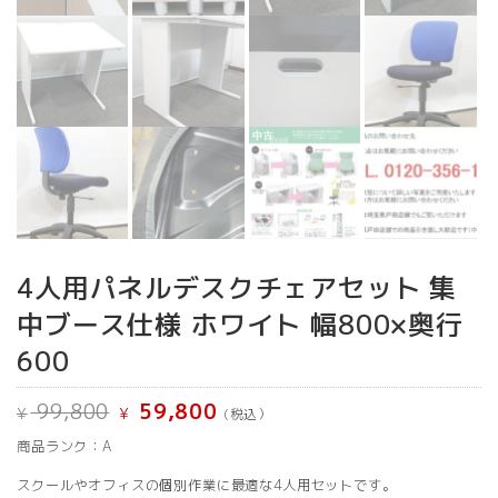
4人用パネルデスクチェアセット 集
中ブース仕様 ホワイト 幅800×奥行
600
元
現
99,800
59,800
¥
¥
(税込）
の
在
価
の
商品ランク：A
格
価
は
格
¥ 99,800
は
スクールやオフィスの個別作業に最適な4人用セットです。