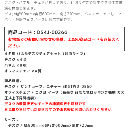
で
¥ 59,800
デスク・パネル・チェアが揃っており、仕切り付きで集中できる作業環
し
で
境を構築できます。
た。
す。
デスク幅800mm×奥行600mm、高さ720mm、パネルやチェアもコン
パクト設計で省スペースに対応可能です。
商品コード：DS4J-00266
お電話でのお問い合わせの際は、上記の商品コードをお伝えく
ださい
４名用 パネルデスクチェアセット（対面タイプ）
デスク ×４台
パネル ×８枚
オフィスチェア ×４脚
商品詳細：
デスク / サンキョーファニチャー SKSTWD-0860
オフィスチェア / コクヨ イーザ（布張り 背もたれロッキング機構 ガス
圧式上下昇降機構）
デスクの数量変更やチェアの種類変更も可能です
お見積りさせていただきますのでお気軽にお問い合わせください
サイズ：
デスク / 幅800mm×奥行き600mm×高さ720mm