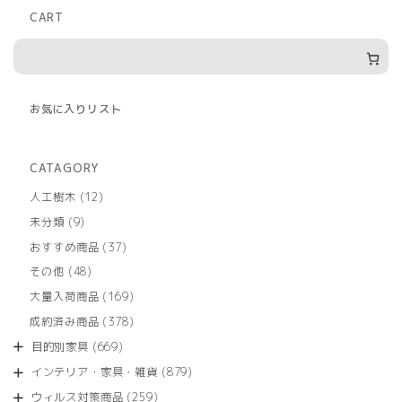
CART
お気に入りリスト
CATAGORY
12
人工樹木
12
個
9
未分類
9
の
個
商
37
おすすめ商品
37
の
品
個
商
48
その他
48
の
品
個
商
169
大量入荷商品
169
の
品
個
商
378
成約済み商品
378
の
品
個
商
669
目的別家具
669
の
品
個
商
879
インテリア・家具・雑貨
879
の
品
個
商
259
ウィルス対策商品
259