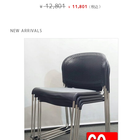
元
現
12,801
¥
11,801
(税込）
¥
の
在
価
の
格
価
は
格
NEW ARRIVALS
¥ 12,801
は
で
¥ 11,801
し
で
た。
す。