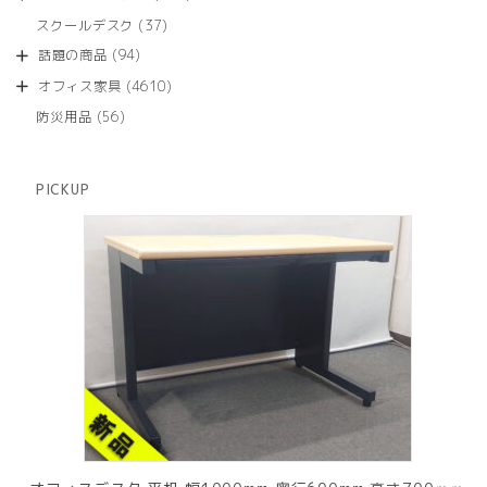
の
品
個
商
37
スクールデスク
37
の
品
個
商
94
話題の商品
94
の
品
個
商
4610
オフィス家具
4610
の
品
個
商
56
防災用品
56
の
品
個
商
の
品
商
PICKUP
品