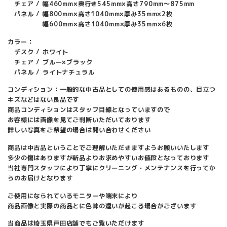
チェア / 幅460mm×奥行き545mm×高さ790mm～875mm
パネル / 幅800mm×高さ1040mm×厚み35mm×2枚
幅600mm×高さ1040mm×厚み35mm×6枚
カラー：
デスク / ホワイト
チェア / ブルー×ブラック
パネル / ライトナチュラル
コンディション：一般的な中古品としての使用感はあるものの、目立つ
キズなどはない良品です
商品コンディションはスタッフ目線となっていますので
お客様には画像を見てご判断いただいております
詳しい写真をご希望の場合は問い合わせください
商品は中古品ということでご理解いただきますようお願いいたします
多少の傷はありますが新品よりお求めやすいお値段となっております
当社専門スタッフにより丁寧にクリーニング・メンテナンスを行ってか
らのお届けとなります
ご使用になられているモニターや端末により
商品画像と実際の商品とに色味の違いが起こる場合がございます
当商品は埼玉県戸田店舗でもご覧いただけます