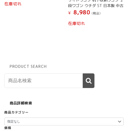
サイドワゴン 机下収納ワゴン ２
在庫切れ
段ワゴン ウチダ ST 日本製 中古
8,980
¥
(税込）
こ
在庫切れ
の
商
品
に
は
複
数
PRODUCT SEARCH
の
バ
リ
エ
ー
シ
ョ
商品詳細検索
ン
商品カテゴリー
が
あ
り
価格