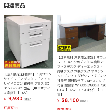
関連商品
【送料無料 東京地区限定】オカム
ラ DX-043 役員デスク 両袖机 オ
フィスデスク ディーエックス 4
両袖デスク 木製デスク マネジメ
【法人限定送料無料】 3段ワゴン
ントデスク エグゼクティブデスク
サイドワゴン デスクワゴン イン
社長室 岡村製作所 okamura カギ
サイドワゴン 鍵付き プラス SX-
付き 鍵付き W1600×D800×H720
046SC-3 W4 国産 【中古オフィ
DX-4【中古オフィス家具】【中
ス家具】【中古】
古】
9,980
¥
38,100
(税込）
¥
(税込）
在庫切れ
在庫切れ