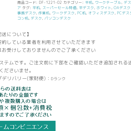
ス
商品コード:
DF-1221-02
カテゴリー:
平机
,
ワークテーブル
,
デ
ア
タグ:
平机
,
スーパーセール特価
,
平デスク
,
ホワイト
,
OAデスク
デ
事務デスク
,
作業机
,
ワークデスク
,
PC机
,
オフィスデスク
,
PCデス
ス
コン机
,
デスク
,
パソコンデスク
ク
机
配送について】
ワ
契約している業者を利用させていただきます
ー
ク
はお受けしておりませんのでご了承ください
デ
ステムです。ご注文前に下部をご確認いただき追加される
ス
ク
くださいませ。
【中
デリバリー(家財便)：
Dランク
古
オ
フ
ィ
ス
家
具】
【中