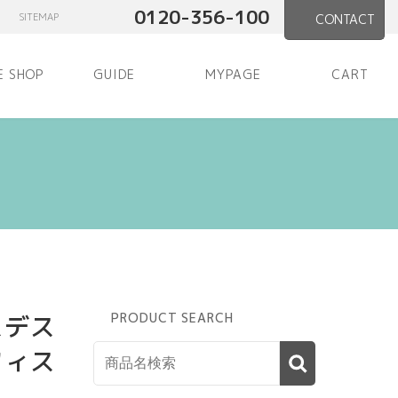
0120-356-100
SITEMAP
CONTACT
E SHOP
GUIDE
MYPAGE
CART
】
スデス
PRODUCT SEARCH
フィス