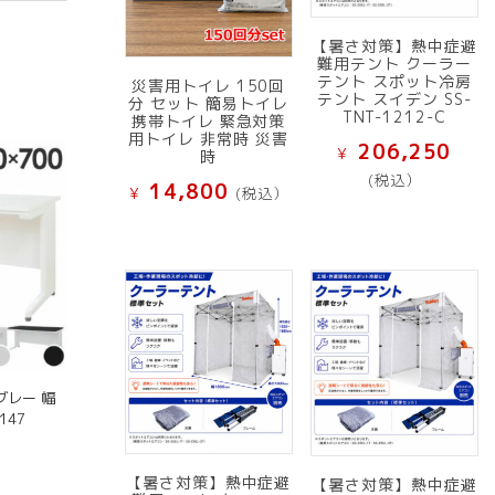
【暑さ対策】熱中症避
難用テント クーラー
テント スポット冷房
災害用トイレ 150回
テント スイデン SS-
分 セット 簡易トイレ
TNT-1212-C
携帯トイレ 緊急対策
用トイレ 非常時 災害
206,250
¥
時
(税込）
14,800
¥
(税込）
グレー 幅
147
【暑さ対策】熱中症避
【暑さ対策】熱中症避