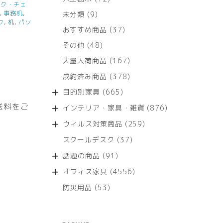
スク・チェ
個
,
事務机
,
9
未分類
9
の
ク
,
机
,
パソ
個
商
37
おすすめ商品
37
の
品
個
商
48
その他
48
の
品
個
商
167
大量入荷商品
167
の
品
個
商
378
成約済み商品
378
の
品
個
商
665
目的別家具
665
の
品
個
商
送料をご
876
インテリア・家具・雑貨
876
の
品
個
商
259
ウィルス対策商品
259
の
品
個
商
37
スクールデスク
37
の
品
個
商
91
話題の商品
91
の
品
個
商
4556
オフィス家具
4556
の
品
個
商
53
防災用品
53
の
品
個
商
の
品
商