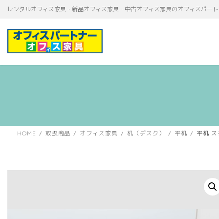
コ
ナ
レンタルオフィス家具・新品オフィス家具・中古オフィス家具のオフィスパート
ン
ビ
テ
ゲ
ン
ー
ツ
シ
へ
ョ
ス
ン
キ
に
ッ
移
プ
動
HOME
取扱商品
オフィス家具
机（デスク）
平机
平机 