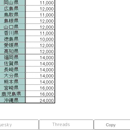
Threads
uesky
Copy