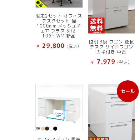
限定2セット オフィス
デスクセット 幅
1000mm メッシュチ
ェア プラス SH2-
106H WM 新品
脇机 3段 ワゴン 延長
29,800
¥
(税込）
デスク サイドワゴン
カギ付き 中古
7,979
¥
(税込）
セール
販
売
中
の
商
品
オフィスデスク 両袖