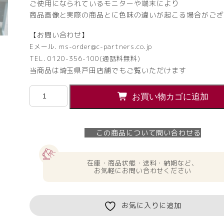
ご使用になられているモニターや端末により
商品画像と実際の商品とに色味の違いが起こる場合がござ
【お問い合わせ】
Eメール. ms-order@c-partners.co.jp
TEL. 0120-356-100(通話料無料)
当商品は埼玉県戸田店舗でもご覧いただけます
平
お買い物カゴに追加
机
ス
チ
この商品について問い合わせる
ー
ル
デ
在庫・商品状態・送料・納期など、
ス
お気軽にお問い合わせください
ク
オ
フ
お気に入りに追加
ィ