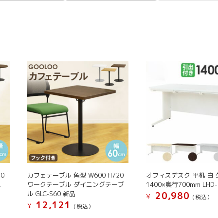
0
カフェテーブル 角型 W600 H720
オフィスデスク 平机 白 
卓
ワークテーブル ダイニングテーブ
1400×奥行700mm LHD-
ル GLC-S60 新品
20,980
¥
(税込）
12,121
¥
(税込）
こ