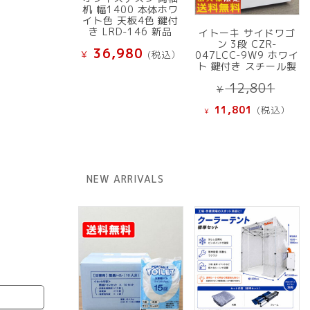
机 幅1400 本体ホワ
イト色 天板4色 鍵付
き LRD-146 新品
イトーキ サイドワゴ
ン 3段 CZR-
36,980
¥
(税込）
047LCC-9W9 ホワイ
ト 鍵付き スチール製
元
12,801
¥
の
現
11,801
(税込）
¥
価
在
格
の
は
価
¥ 12
格
NEW ARRIVALS
で
は
し
¥ 11,801
た。
で
す。