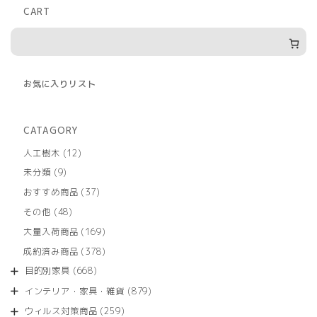
CART
お気に入りリスト
CATAGORY
12
人工樹木
12
個
9
未分類
9
の
個
商
37
おすすめ商品
37
の
品
個
商
48
その他
48
の
品
個
商
169
大量入荷商品
169
の
品
個
商
378
成約済み商品
378
の
品
個
商
668
目的別家具
668
の
品
個
商
879
インテリア・家具・雑貨
879
の
品
個
商
259
ウィルス対策商品
259
の