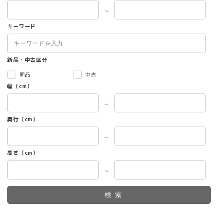
～
キーワード
新品・中古区分
新品
中古
幅（cm）
～
奥行（cm）
～
高さ（cm）
～
検索