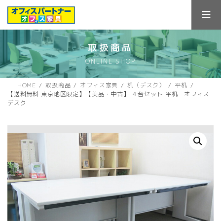
コ
ナ
ン
ビ
テ
ゲ
ン
ー
ツ
シ
取扱商品
へ
ョ
ONLINE SHOP
ス
ン
キ
に
ッ
移
HOME
取扱商品
オフィス家具
机（デスク）
平机
プ
動
【送料無料 東京地区限定】【美品・中古】 ４台セット 平机 オフィス
デスク