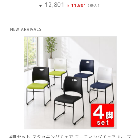
元
現
12,801
¥
11,801
(税込）
¥
の
在
価
の
格
価
は
格
NEW ARRIVALS
¥ 12,801
は
で
¥ 11,801
し
で
た。
す。
4脚セット スタッキングチェア ミーティングチェア ループ