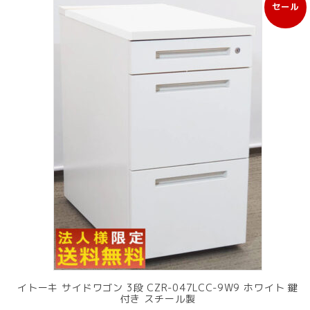
セール
販
売
中
の
商
品
イトーキ サイドワゴン 3段 CZR-047LCC-9W9 ホワイト 鍵
付き スチール製