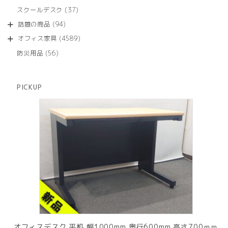
品
個
商
37
スクールデスク
37
の
品
個
商
94
話題の商品
94
の
品
個
商
4589
オフィス家具
4589
の
品
個
商
56
防災用品
56
の
品
個
商
の
品
商
PICKUP
品
オフィスデスク 平机 幅1000mm 奥行600mm 高さ700ｍｍ