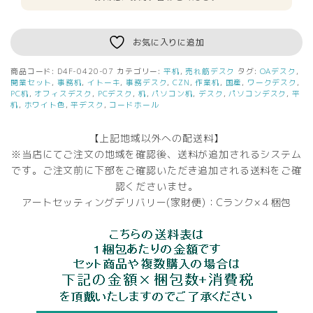
お気に入りに追加
商品コード:
D4F-0420-07
カテゴリー:
平机
,
売れ筋デスク
タグ:
OAデスク
,
開業セット
,
事務机
,
イトーキ
,
事務デスク
,
CZN
,
作業机
,
国産
,
ワークデスク
,
PC机
,
オフィスデスク
,
PCデスク
,
机
,
パソコン机
,
デスク
,
パソコンデスク
,
平
机
,
ホワイト色
,
平デスク
,
コードホール
【上記地域以外への配送料】
※当店にてご注文の地域を確認後、送料が追加されるシステム
です。ご注文前に下部をご確認いただき追加される送料をご確
認くださいませ。
アートセッティングデリバリー(家財便)：Cランク×４梱包