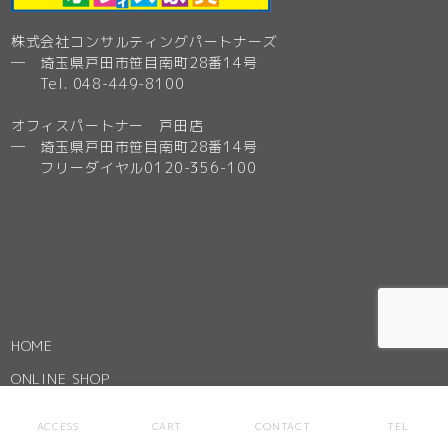
株式会社コンサルティングパートナーズ
─ 埼玉県戸田市笹目南町28番14号
Tel. 048-449-8100
オフィスパートナー 戸田店
─ 埼玉県戸田市笹目南町28番14号
フリーダイヤル0120-356-100
HOME
ONLINE SHOP
全商品
ACCESS
CART
CONTACT
TEL
おすすめ商品