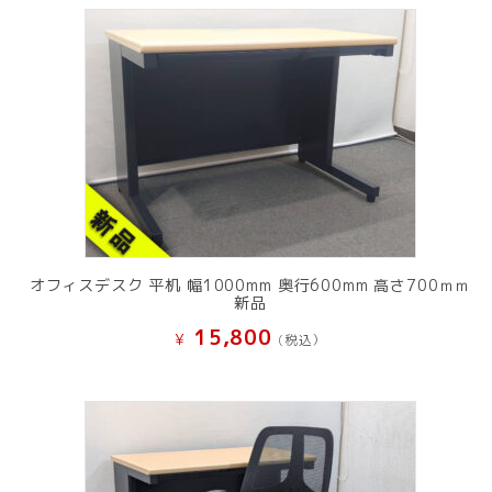
オフィスデスク 平机 幅1000mm 奥行600mm 高さ700ｍｍ
新品
15,800
¥
(税込）