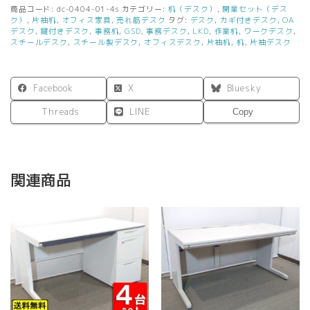
セ
商品コード:
dc-0404-01-4s
カテゴリー:
机（デスク）
,
開業セット（デス
ッ
ク）
,
片袖机
,
オフィス家具
,
売れ筋デスク
タグ:
デスク
,
カギ付きデスク
,
OA
ト
デスク
,
鍵付きデスク
,
事務机
,
GSD
,
事務デスク
,
LKD
,
作業机
,
ワークデスク
,
スチールデスク
,
スチール製デスク
,
オフィスデスク
,
片袖机
,
机
,
片袖デスク
ス
チ
ー
ル
Facebook
X
Bluesky
デ
Threads
LINE
ス
Copy
ク
オ
フ
ィ
関連商品
ス
デ
ス
ク
片
袖
デ
ス
ク
事