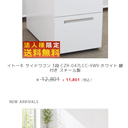
イトーキ サイドワゴン 3段 CZR-047LCC-9W9 ホワイト 鍵
付き スチール製
元
現
12,801
¥
11,801
(税込）
¥
の
在
価
の
格
価
は
格
NEW ARRIVALS
¥ 12,801
は
で
¥ 11,801
し
で
た。
す。