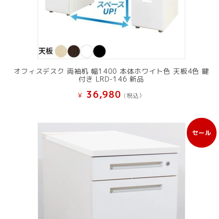
オフィスデスク 両袖机 幅1400 本体ホワイト色 天板4色 鍵
付き LRD-146 新品
36,980
¥
(税込）
セール
販
売
中
の
商
品