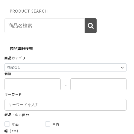
家
具】
PRODUCT SEARCH
【新
品】
個
商品詳細検索
商品カテゴリー
価格
～
キーワード
新品・中古区分
新品
中古
幅（cm）