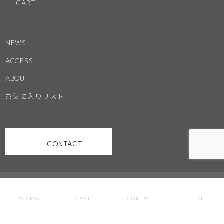
CART
NEWS
ACCESS
ABOUT
お気に入りリスト
CONTACT
お問い合わせ
特定商取引法に基づく表記
ご利用規約
ACCESS
CART
CONTACT
TEL
プライバシーポリシー
サイトマップ
© Office Partner. ALL RIGHT RESERVED