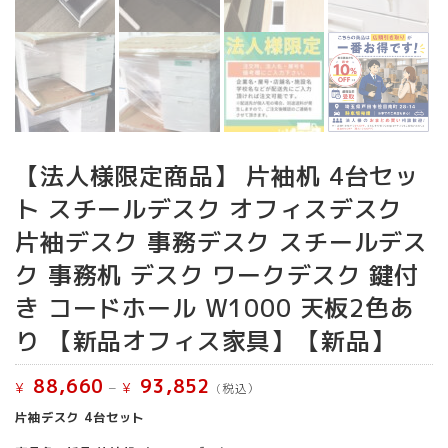
【法人様限定商品】 片袖机 4台セッ
ト スチールデスク オフィスデスク
片袖デスク 事務デスク スチールデス
ク 事務机 デスク ワークデスク 鍵付
き コードホール W1000 天板2色あ
り 【新品オフィス家具】【新品】
88,660
93,852
価
–
¥
¥
(税込）
格
帯:
片袖デスク 4台セット
¥ 88,660
–