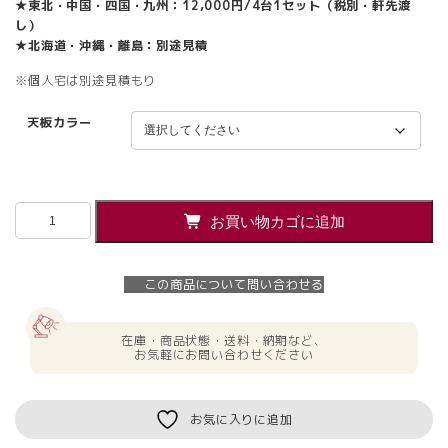
★東北・中国・四国・九州：12,000円/4台1セット（税別・軒先渡
し）
★北海道・沖縄・離島：別途見積
※個人宅は別途見積もり
天板カラー
【法
お買い物カゴに追加
人
様
限
この商品について問い合わせる
定
商
品】
在庫・商品状態・送料・納期など、
片
お気軽にお問い合わせください
袖
机
4
お気に入りに追加
台