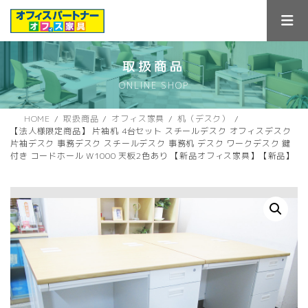
コ
ナ
ン
ビ
テ
ゲ
ン
ー
ツ
シ
取扱商品
へ
ョ
ONLINE SHOP
ス
ン
キ
に
ッ
移
HOME
取扱商品
オフィス家具
机（デスク）
プ
動
【法人様限定商品】 片袖机 4台セット スチールデスク オフィスデスク
片袖デスク 事務デスク スチールデスク 事務机 デスク ワークデスク 鍵
付き コードホール W1000 天板2色あり 【新品オフィス家具】【新品】