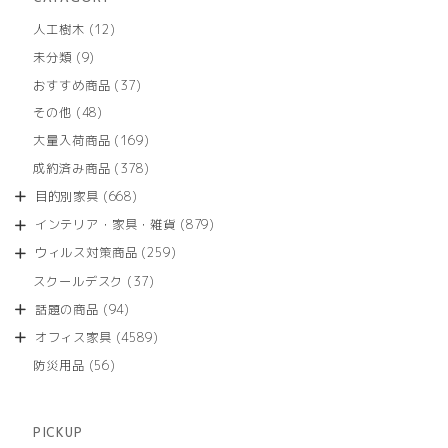
12
人工樹木
12
個
9
未分類
9
の
個
商
37
おすすめ商品
37
の
品
個
商
48
その他
48
の
品
個
商
169
大量入荷商品
169
の
品
個
商
378
成約済み商品
378
の
品
個
商
668
目的別家具
668
の
品
個
商
879
インテリア・家具・雑貨
879
の
品
個
商
259
ウィルス対策商品
259
の
品
個
商
37
スクールデスク
37
の
品
個
商
94
話題の商品
94
の
品
個
商
4589
オフィス家具
4589
の
品
個
商
56
防災用品
56
の
品
個
商
の
品
商
PICKUP
品