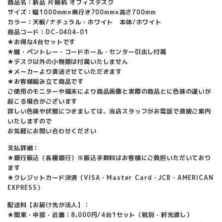
商品名：新品 片袖机 オフィスデスク
¥ 93,852
サイズ：幅1000mm×奥行き700mm×高さ700mm
カラー：天板/ナチュラル・ホワイト 本体/ホワイト
商品コード：DC-0404-01
★お得な4台セットです
★鍵・ペントレー・コードホール・センター引出し付属
★デスク以外の小物類は付属いたしません
★メーカーより直送させていただきます
★お客様組み立て商品です
ご使用のモニターや端末により商品画像と実際の商品とに色味の違いが
起こる場合がございます
詳しい色味や状態につきましては、当店スタッフがお電話で直接ご案内
いたしますので
お気軽にお問い合わせください
支払詳細：
★銀行振込（各種銀行）※振込手数料はお客様にご負担いただいており
ます
★クレジットカード決済（VISA・Master Card・JCB・AMERICAN
EXPRESS）
配送料【お届け先が法人】：
★関東・中部・近畿：8,000円/4台1セット（税別・軒先渡し）