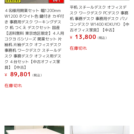
務
平机 スチールデスク オフィスデ
デ
４名様用開業セット 幅1200mm
スク ワークデスク PCデスク 事務
W1200 ホワイト色 鍵付き カギ付
ス
机 事務デスク 事務用デスク パソ
き 事務用デスク ワーキングデス
ク
コンデスク W1400 KOKUYO 【中
ク 机 つくえ デスクセット 国産
ス
古オフィス家具】【中古】
【送料無料 東京地区限定】４人用
チ
13,800
¥
(税込）
コクヨ iSシリーズ 開業セット 片
ー
袖机 片袖デスク オフィスデスク
ル
在庫切れ
事務机 ワークデスク スチールデ
デ
スク 事務デスク オフィス用デス
ス
ク ４台セット【中古オフィス家
ク
具】【中古】
事
89,801
¥
(税込）
務
机
在庫切れ
デ
ス
ク
ワ
ー
ク
デ
ス