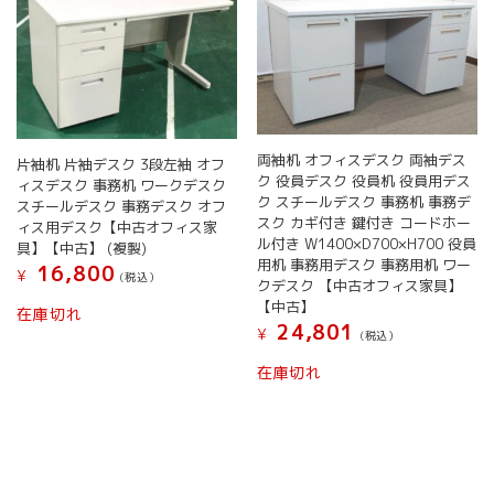
ク
鍵
付
き
コ
ー
ド
両袖机 オフィスデスク 両袖デス
ホ
片袖机 片袖デスク 3段左袖 オフ
ク 役員デスク 役員机 役員用デス
ー
ィスデスク 事務机 ワークデスク
ク スチールデスク 事務机 事務デ
ル
スチールデスク 事務デスク オフ
スク カギ付き 鍵付き コードホー
ィス用デスク【中古オフィス家
W1000
ル付き W1400×D700×H700 役員
具】【中古】 (複製)
天
用机 事務用デスク 事務用机 ワー
16,800
板
¥
(税込）
クデスク 【中古オフィス家具】
2
【中古】
在庫切れ
色
24,801
¥
(税込）
あ
り
在庫切れ
【新
品
オ
フ
ィ
ス