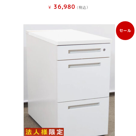
36,980
¥
(税込）
セール
販
売
中
の
商
品