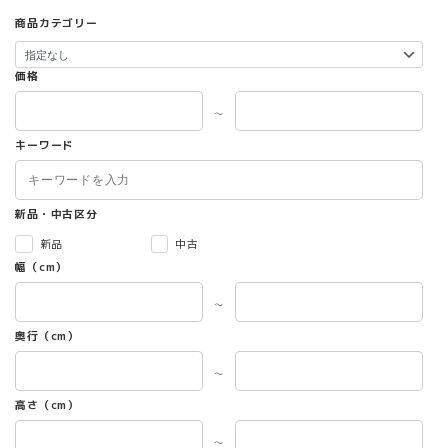
商品カテゴリー
価格
～
キーワード
新品・中古区分
新品
中古
幅（cm）
～
奥行（cm）
～
高さ（cm）
～