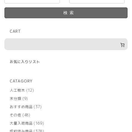
検索
CART
お気に入りリスト
CATAGORY
12
人工樹木
12
個
9
未分類
9
の
個
商
37
おすすめ商品
37
の
品
個
商
48
その他
48
の
品
個
商
169
大量入荷商品
169
の
品
個
商
378
成約済み商品
378