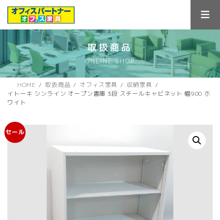
コ
ナ
ン
ビ
テ
ゲ
ン
ー
ツ
シ
取扱商品
へ
ョ
ONLINE SHOP
ス
ン
キ
に
ッ
移
HOME
取扱商品
オフィス家具
収納家具
プ
動
イトーキ シンライン オープン書庫 3段 スチールキャビネット 幅900 ホ
ワイト
セール