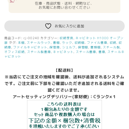
在庫・商品状態・送料・納期など、
お気軽にお問い合わせください
お気に入りに追加
商品コード:
cj-00240
カテゴリー:
収納家具
,
キャビネット H1000 オープン
扉
タグ:
本棚
,
スチールラック
,
書棚
,
ラック
,
収納棚
,
ファイル書庫
,
収納
,
収
納庫
,
ファイルキャビネット
,
保管庫
,
シェルフ
,
保管棚
,
書類棚
,
スチール製
,
オフィス収納
,
スチール製書庫
,
キャビネット
,
スチール書庫
,
書庫
,
スチールキ
ャビネット
【配送料】
※当店にてご注文の地域を確認後、送料が追加されるシステム
です。ご注文前に下部をご確認いただき追加される送料をご確
認くださいませ。
アートセッティングデリバリー(家財便)：Cランク×１