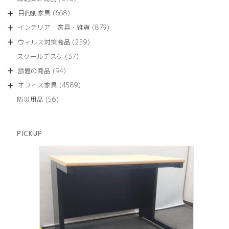
の
品
個
商
668
目的別家具
668
の
品
個
商
879
インテリア・家具・雑貨
879
の
品
個
商
259
ウィルス対策商品
259
の
品
個
商
37
スクールデスク
37
の
品
個
商
94
話題の商品
94
の
品
個
商
4589
オフィス家具
4589
の
品
個
商
56
防災用品
56
の
品
個
商
の
品
商
PICKUP
品