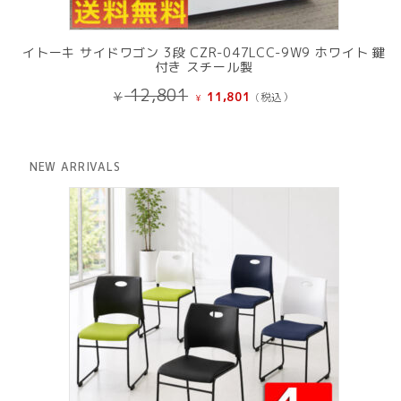
イトーキ サイドワゴン 3段 CZR-047LCC-9W9 ホワイト 鍵
付き スチール製
元
現
12,801
¥
11,801
(税込）
¥
の
在
価
の
格
価
は
格
NEW ARRIVALS
¥ 12,801
は
で
¥ 11,801
し
で
た。
す。