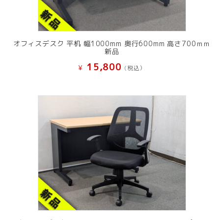
オフィスデスク 平机 幅1000mm 奥行600mm 高さ700ｍｍ
新品
15,800
¥
(税込）