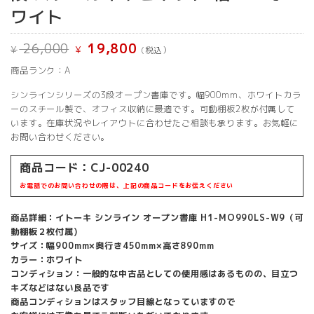
ワイト
元
現
26,000
19,800
¥
¥
(税込）
の
在
価
の
商品ランク：A
格
価
は
格
¥ 26,000
は
シンラインシリーズの3段オープン書庫です。幅900mm、ホワイトカラ
で
¥ 19,800
ーのスチール製で、オフィス収納に最適です。可動棚板2枚が付属して
し
で
います。在庫状況やレイアウトに合わせたご相談も承ります。お気軽に
た。
す。
お問い合わせください。
商品コード：CJ-00240
お電話でのお問い合わせの際は、上記の商品コードをお伝えください
商品詳細：イトーキ シンライン オープン書庫 H1-MO990LS-W9（可
動棚板２枚付属)
サイズ：幅900mm×奥行き450mm×高さ890mm
カラー：ホワイト
コンディション：一般的な中古品としての使用感はあるものの、目立つ
キズなどはない良品です
商品コンディションはスタッフ目線となっていますので