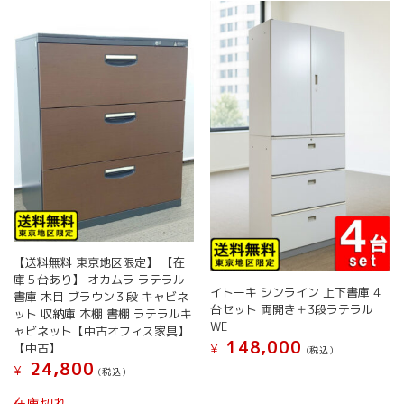
【送料無料 東京地区限定】 【在
庫５台あり】 オカムラ ラテラル
イトーキ シンライン 上下書庫 4
書庫 木目 ブラウン３段 キャビネ
台セット 両開き＋3段ラテラル
ット 収納庫 本棚 書棚 ラテラルキ
WE
ャビネット【中古オフィス家具】
148,000
【中古】
¥
(税込）
24,800
¥
(税込）
在庫切れ