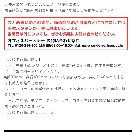
ご使用になられているモニターや端末により
商品画像と実際の商品とに色味の違いが起こる場合がございます
【AIによる商品説明】
イトーキ製「eSシリーズ」の上下書庫4台セットは、両開き書庫の省ス
ペース型収納キャビネットです。
幅800mm・奥行400mmのスリムな設計ながら、高さ2140mmで十分
な収納力を確保できます。
ホワイトカラーの清潔感ある外観は、あらゆるオフィス空間に自然に馴
染みます。
中古品ですが、美品コンディションで、コストを抑えて高品質な収納を
お求めの方に最適です。
【AIによる商品説明ここまで】