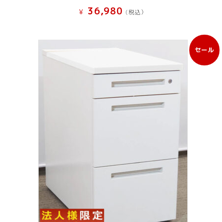
36,980
¥
(税込）
セール
販
売
中
の
商
品