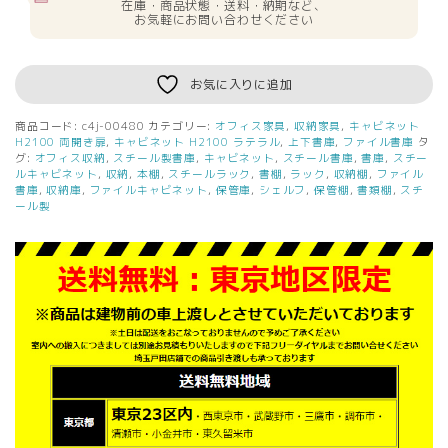
在庫・商品状態・送料・納期など、
お気軽にお問い合わせください
お気に入りに追加
商品コード:
c4j-00480
カテゴリー:
オフィス家具
,
収納家具
,
キャビネット
H2100 両開き扉
,
キャビネット H2100 ラテラル
,
上下書庫
,
ファイル書庫
タ
グ:
オフィス収納
,
スチール製書庫
,
キャビネット
,
スチール書庫
,
書庫
,
スチー
ルキャビネット
,
収納
,
本棚
,
スチールラック
,
書棚
,
ラック
,
収納棚
,
ファイル
書庫
,
収納庫
,
ファイルキャビネット
,
保管庫
,
シェルフ
,
保管棚
,
書類棚
,
スチ
ール製