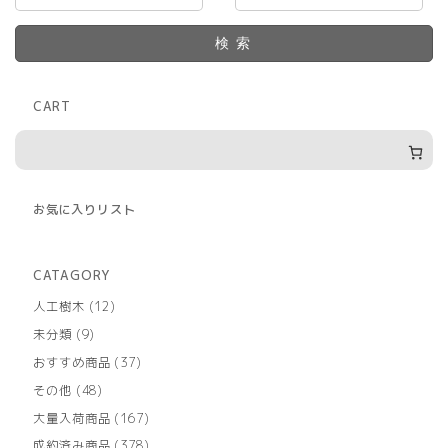
検索
CART
お気に入りリスト
CATAGORY
12
人工樹木
12
個
9
未分類
9
の
個
商
37
おすすめ商品
37
の
品
個
商
48
その他
48
の
品
個
商
167
大量入荷商品
167
の
品
個
商
378
成約済み商品
378