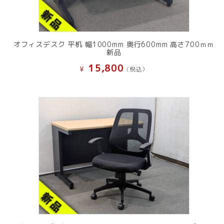
オフィスデスク 平机 幅1000mm 奥行600mm 高さ700ｍｍ
新品
15,800
¥
(税込）