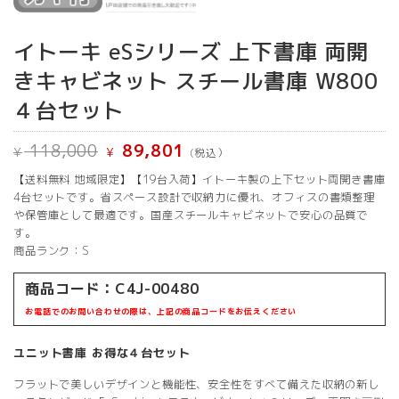
イトーキ eSシリーズ 上下書庫 両開
きキャビネット スチール書庫 W800
４台セット
元
現
118,000
89,801
¥
¥
(税込）
の
在
価
の
【送料無料 地域限定】【19台入荷】イトーキ製の上下セット両開き書庫
格
価
は
格
4台セットです。省スペース設計で収納力に優れ、オフィスの書類整理
¥ 118,000
は
や保管庫として最適です。国産スチールキャビネットで安心の品質で
で
¥ 89,801
す。
し
で
た。
す。
商品ランク：S
商品コード：C4J-00480
お電話でのお問い合わせの際は、上記の商品コードをお伝えください
ユニット書庫 お得な４台セット
フラットで美しいデザインと機能性、安全性をすべて備えた収納の新し