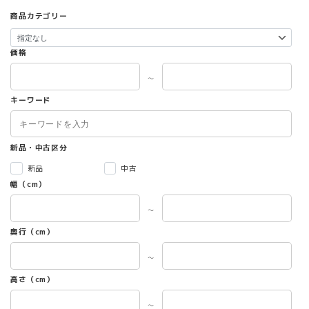
商品カテゴリー
価格
～
キーワード
新品・中古区分
新品
中古
幅（cm）
～
奥行（cm）
～
高さ（cm）
～