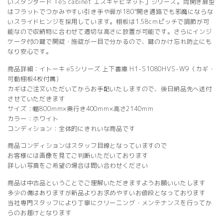
いスタンダード「eS cabinet エスキャビネット」シリーズ。両開き扉型
はフラットでつかみやすい引き手や扉が180°開き通路でも邪魔にならな
いスライドヒンジを採用しています。棚板は1.58cmピッチで調節が可
能なので収納物に合わせて適切な高さに設置が可能です。さらにインジ
ケータ付の鍵で開錠・施錠が一目で分かるので、鍵のかけ忘れ防止にも
なり安心です。
商品詳細：イトーキ eSシリーズ 上下書庫 H1-S1080HVS-W9（カギ・
可動棚板4枚付属)
カギはご注文いただいてからお手配いたしますので、後日納品先へ送付
させていただきます
サイズ：幅800mm×奥行き400mm×高さ2140mm
カラー：ホワイト
コンディション：全体的にきれいな商品です
商品コンディションはスタッフ目線となっていますので
お客様には画像を見てご判断いただいております
詳しい写真をご希望の場合は問い合わせください
商品は中古品ということでご理解いただきますようお願いいたします
多少の傷はありますが新品よりお求めやすいお値段となっております
当社専門スタッフにより丁寧にクリーニング・メンテナンスを行ってか
らのお届けとなります