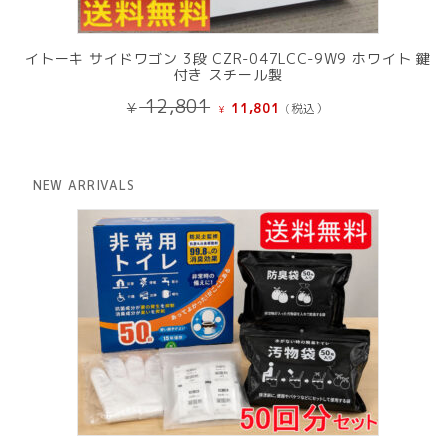
イトーキ サイドワゴン 3段 CZR-047LCC-9W9 ホワイト 鍵
付き スチール製
元
現
12,801
¥
11,801
(税込）
¥
の
在
価
の
格
価
は
格
NEW ARRIVALS
¥ 12,801
は
で
¥ 11,801
し
で
た。
す。