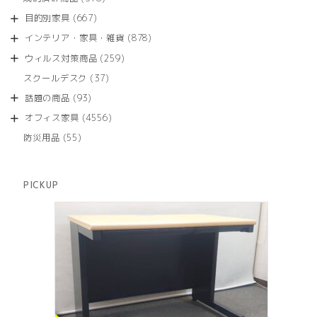
の
品
個
商
667
目的別家具
667
の
品
個
商
878
インテリア・家具・雑貨
878
の
品
個
商
259
ウィルス対策商品
259
の
品
個
商
37
スクールデスク
37
の
品
個
商
93
話題の商品
93
の
品
個
商
4556
オフィス家具
4556
の
品
個
商
55
防災用品
55
の
品
個
商
の
品
商
PICKUP
品