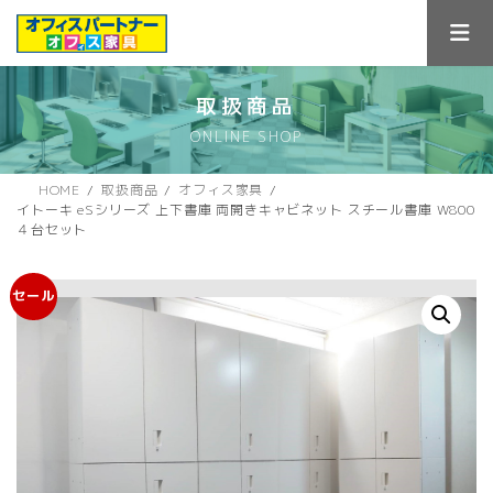
コ
ナ
ン
ビ
テ
ゲ
ン
ー
ツ
シ
取扱商品
へ
ョ
ONLINE SHOP
ス
ン
キ
に
ッ
移
HOME
取扱商品
オフィス家具
プ
動
イトーキ eSシリーズ 上下書庫 両開きキャビネット スチール書庫 W800
４台セット
セール