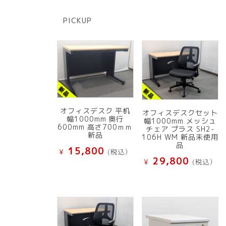
の
品
商
PICKUP
品
オフィスデスク 平机
オフィスデスクセット
幅1000mm 奥行
幅1000mm メッシュ
600mm 高さ700ｍｍ
チェア プラス SH2-
新品
106H WM 新品未使用
品
15,800
¥
(税込）
29,800
¥
(税込）