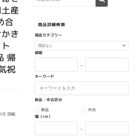
知土産
め合
商品詳細検索
おかき
商品カテゴリー
フト
価格
品 帰
～
快気祝
キーワード
新品・中古区分
新品
中古
料を頂戴
幅（cm）
～