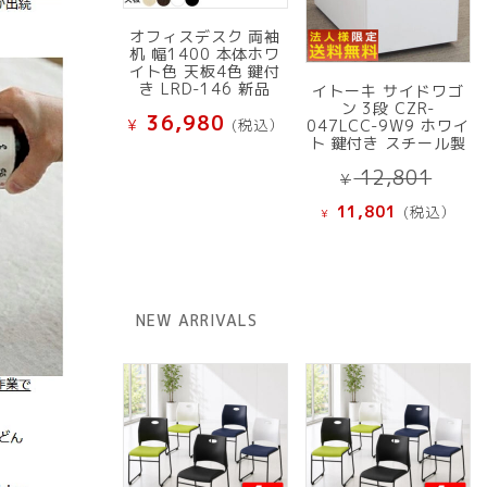
オフィスデスク 両袖
机 幅1400 本体ホワ
イト色 天板4色 鍵付
き LRD-146 新品
イトーキ サイドワゴ
ン 3段 CZR-
36,980
¥
(税込）
047LCC-9W9 ホワイ
ト 鍵付き スチール製
元
12,801
¥
の
現
11,801
(税込）
¥
価
在
格
の
は
価
¥ 12
格
NEW ARRIVALS
で
は
し
¥ 11,801
た。
で
す。