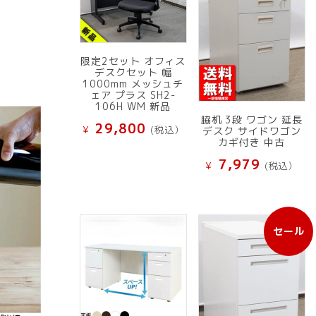
限定2セット オフィス
デスクセット 幅
1000mm メッシュチ
ェア プラス SH2-
106H WM 新品
脇机 3段 ワゴン 延長
29,800
¥
(税込）
デスク サイドワゴン
カギ付き 中古
7,979
¥
(税込）
セール
販
売
中
の
商
品