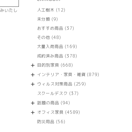
12
人工樹木
12
みいたし
個
9
未分類
9
の
個
商
37
おすすめ商品
37
の
品
個
商
48
その他
48
の
品
個
商
169
大量入荷商品
169
の
品
個
商
378
成約済み商品
378
の
品
個
商
668
目的別家具
668
の
品
個
商
879
インテリア・家具・雑貨
879
の
品
個
商
259
ウィルス対策商品
259
の
品
個
商
37
スクールデスク
37
の
品
個
商
94
話題の商品
94
の
品
個
商
4589
オフィス家具
4589
の
品
個
商
56
防災用品
56
の
品
個
商