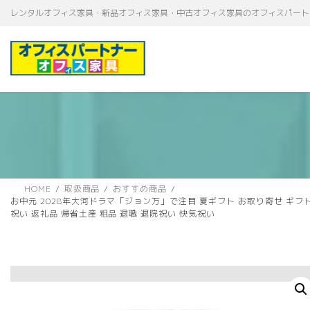
コ
ナ
レンタルオフィス家具・新品オフィス家具・中古オフィス家具のオフィスパート
ン
ビ
テ
ゲ
ン
ー
ツ
シ
へ
ョ
ス
ン
キ
に
ッ
移
プ
動
HOME
取扱商品
おすすめ商品
お中元 2028年大河ドラマ「ジョン万」で注目 夏ギフト お取り寄せ ギフ
祝い 返礼品 帰省土産 粗品 退職 退院祝い 快気祝い