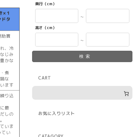
奥行（cm）
き×１
～
ンドタ
高さ（cm）
奨励賞
～
いれ、冷
。なじみ
検索
り豊かな
理・煮
CART
・鍋な
合います
を練り込
みに最
お気に入りリスト
のだしの
す。
れていま
ってい
CATAGORY