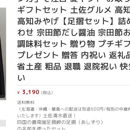
ギフトセット 土佐グルメ 高
高知みやげ【足摺セット】詰
わせ 宗田節だし醤油 宗田節
調味料セット 贈り物 プチギ
プレゼント 贈答 内祝い 返礼
省土産 粗品 退職 退院祝い 
い
3,190
¥
(税込）
送料無料
（北海道・沖縄・離島への配送は別途600円/税別の中継
土佐清水直送！
いたします）
四国の最南端足摺岬の足摺（あしずり）
の名前を使ったセット