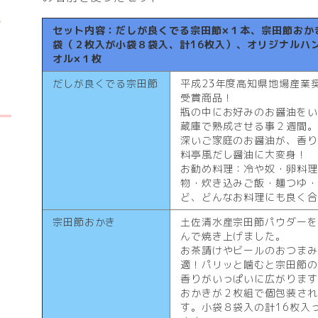
セット内容：だしが良くでる宗田節×１本、宗田節おか
袋（２枚入が小袋８袋入、計16枚入）、オリジナルハ
オル×１枚
だしが良くでる宗田節
平成23年度高知県地場産業
受賞商品！
瓶の中にお好みのお醤油を
蔵庫で熟成させる事２週間
深いご家庭のお醤油が、香
料亭風だし醤油に大変身！
お勧め料理：冷や奴・卵料
物・炊き込みご飯・麺つゆ
ど、どんなお料理にも良く
宗田節おかき
土佐清水産宗田節パウダー
んで焼き上げました。
お茶請けやビールのおつま
適！パリッと噛むと宗田節
香りがいっぱいに広がりま
おかきが２枚組で個包装さ
す。小袋８袋入の計16枚入