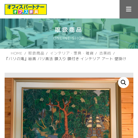
コ
ナ
ン
ビ
テ
ゲ
ン
ー
ツ
シ
取扱商品
へ
ョ
ONLINE SHOP
ス
ン
キ
に
ッ
移
HOME
取扱商品
インテリア・家具・雑貨
古美術
プ
動
『バリの滝』絵画 バリ画法 額入り 額付き インテリア アート 壁掛け