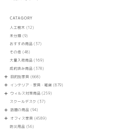
CATAGORY
12
人工樹木
12
個
9
未分類
9
の
個
商
37
おすすめ商品
37
の
品
個
商
48
その他
48
の
品
個
商
169
大量入荷商品
169
の
品
個
商
378
成約済み商品
378
の
品
個
商
668
目的別家具
668
の
品
個
商
879
インテリア・家具・雑貨
879
の
品
個
商
259
ウィルス対策商品
259
の
品
個
商
37
スクールデスク
37
の
品
個
商
94
話題の商品
94
の
品
個
商
4589
オフィス家具
4589
の
品
個
商
56
防災用品
56
の
品
個