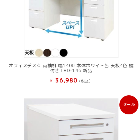
オフィスデスク 両袖机 幅1400 本体ホワイト色 天板4色 鍵
付き LRD-146 新品
36,980
¥
(税込）
セール
販
売
中
の
商
品