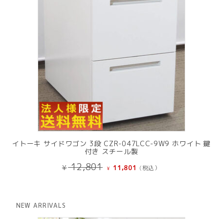
イトーキ サイドワゴン 3段 CZR-047LCC-9W9 ホワイト 鍵
付き スチール製
元
現
12,801
¥
11,801
(税込）
¥
の
在
価
の
格
価
は
格
NEW ARRIVALS
¥ 12,801
は