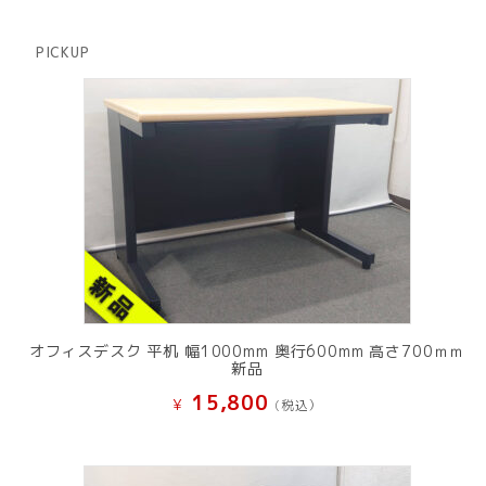
商
の
品
商
PICKUP
品
オフィスデスク 平机 幅1000mm 奥行600mm 高さ700ｍｍ
新品
15,800
¥
(税込）