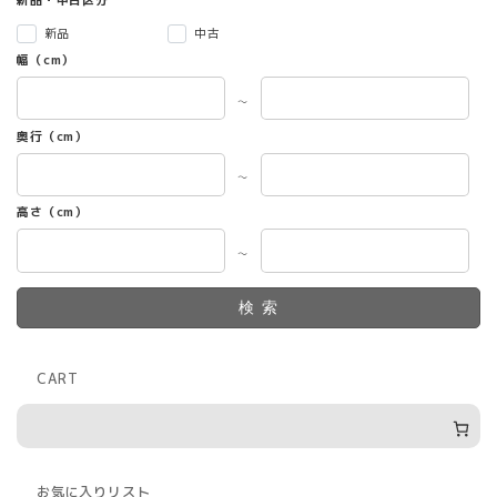
新品
中古
幅（cm）
～
奥行（cm）
～
高さ（cm）
～
検索
CART
お気に入りリスト