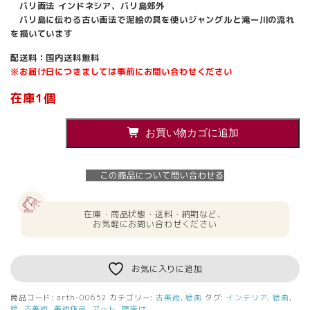
バリ画法 インドネシア、バリ島郊外
バリ島に伝わる古い画法で泥絵の具を使いジャングルと滝ー川の流れ
を描いています
配送料：国内送料無料
※お届け日につきましては事前にお問い合わせください
在庫1個
『バ
お買い物カゴに追加
リ
の
滝』
この商品について問い合わせる
絵
画
バ
在庫・商品状態・送料・納期など、
リ
お気軽にお問い合わせください
画
法
額
お気に入りに追加
入
り
商品コード:
arth-00652
カテゴリー:
古美術
,
絵画
タグ:
インテリア
,
絵画
,
額
絵
,
古美術
,
美術作品
,
アート
,
壁掛け