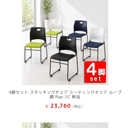
で
¥ 11,801
し
で
た。
す。
4脚セット スタッキングチェア ミーティングチェア ループ
脚 Rap-SC 新品
23,760
¥
(税込）