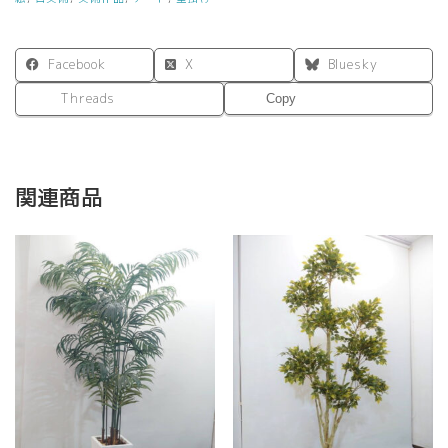
付
き
イ
Facebook
X
Bluesky
ン
テ
Threads
Copy
リ
ア
ア
ー
関連商品
ト
壁
掛
け
個