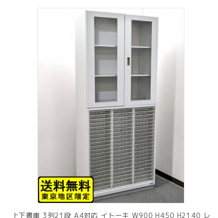
上下書庫 3列21段 A4対応 イトーキ W900 H450 H2140 レ