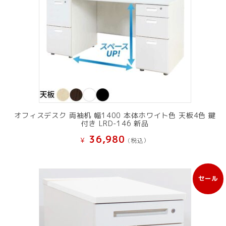
オフィスデスク 両袖机 幅1400 本体ホワイト色 天板4色 鍵
付き LRD-146 新品
36,980
¥
(税込）
セール
販
売
中
の
商