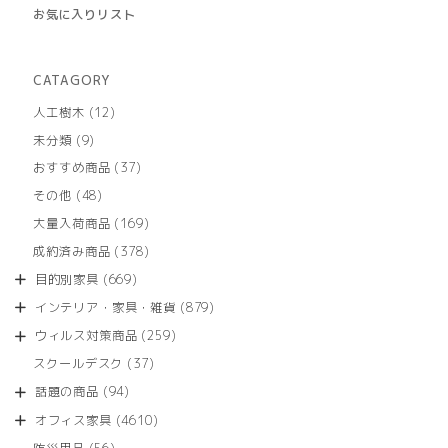
お気に入りリスト
CATAGORY
12
人工樹木
12
個
9
未分類
9
の
個
商
37
おすすめ商品
37
の
品
個
商
48
その他
48
の
品
個
商
169
大量入荷商品
169
の
品
個
商
378
成約済み商品
378
の
品
個
商
669
目的別家具
669
の
品
個
商
879
インテリア・家具・雑貨
879
の
品
個
商
259
ウィルス対策商品
259
の
品
個
商
37
スクールデスク
37
の
品
個
商
94
話題の商品
94
の
品
個
商
4610
オフィス家具
4610
の
品
個
商
56