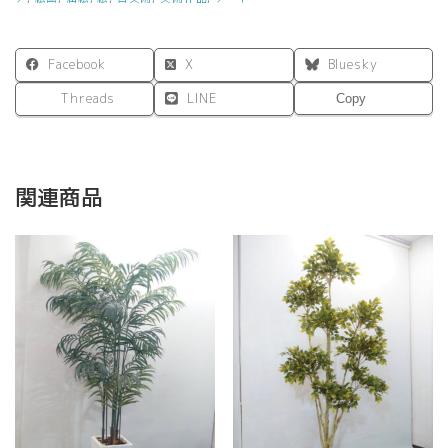
ア
ア
ー
Facebook
X
Bluesky
ト
painting
Threads
LINE
Copy
25cm×20cm
個
関連商品