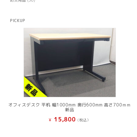
防災用品
56
の
品
個
商
の
品
商
PICKUP
品
オフィスデスク 平机 幅1000mm 奥行600mm 高さ700ｍｍ
新品
15,800
¥
(税込）