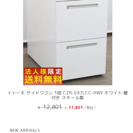
品
イトーキ サイドワゴン 3段 CZR-047LCC-9W9 ホワイト 鍵
付き スチール製
元
現
12,801
¥
11,801
(税込）
¥
の
在
価
の
格
価
は
格
NEW ARRIVALS