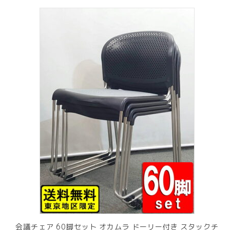
¥ 12,801
は
で
¥ 11,801
し
で
た。
す。
会議チェア 60脚セット オカムラ ドーリー付き スタックチ