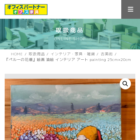
コ
ナ
ン
ビ
テ
ゲ
ン
ー
ツ
シ
取扱商品
へ
ョ
ONLINE SHOP
ス
ン
キ
に
ッ
移
HOME
取扱商品
インテリア・家具・雑貨
古美術
プ
動
『ペルーの花畑』絵画 油絵 インテリア アート painting 25cm×20cm