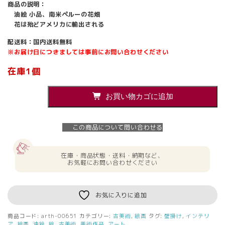
商品の説明：
油絵 小品、南米ペルーの花畑
花は殆どアメリカに輸出される
配送料：国内送料無料
※お届け日につきましては事前にお問い合わせください
在庫1個
『ペ
お買い物カゴに追加
ル
ー
の
この商品について問い合わせる
花
畑』
絵
在庫・商品状態・送料・納期など、
画
お気軽にお問い合わせください
油
絵
イ
お気に入りに追加
ン
テ
商品コード:
arth-00651
カテゴリー:
古美術
,
絵画
タグ:
壁掛け
,
インテリ
リ
ア
,
絵画
,
油絵
,
絵
,
古美術
,
美術作品
,
アート