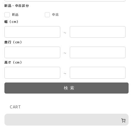
新品・中古区分
新品
中古
幅（cm）
～
奥行（cm）
～
高さ（cm）
～
検索
CART