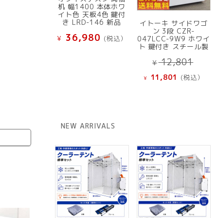
机 幅1400 本体ホワ
イト色 天板4色 鍵付
き LRD-146 新品
イトーキ サイドワゴ
ン 3段 CZR-
36,980
¥
(税込）
047LCC-9W9 ホワイ
ト 鍵付き スチール製
元
12,801
¥
の
現
11,801
(税込）
¥
価
在
格
の
は
価
¥ 12
格
NEW ARRIVALS
で
は
し
¥ 11,801
た。
で
す。