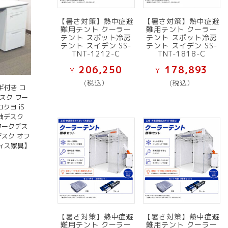
【暑さ対策】熱中症避
【暑さ対策】熱中症避
難用テント クーラー
難用テント クーラー
テント スポット冷房
テント スポット冷房
テント スイデン SS-
テント スイデン SS-
TNT-1212-C
TNT-1818-C
206,250
178,893
¥
¥
(税込）
(税込）
カギ付き コ
スク ワー
クヨ iS
片袖デスク
ワークデス
デスク オフ
ィス家具】
【暑さ対策】熱中症避
【暑さ対策】熱中症避
難用テント クーラー
難用テント クーラー