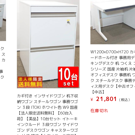
スク
W1200×D700×H720 
 ス
ードホール付き 事務用デ
 カ
キングデスク 机 つくえ コ
き
シリーズ 国産 片袖机 
 事
オフィスデスク 事務机 
スク
ク スチールデスク 事務
ィス用デスク【中古オフ
【中古】
カギ付き インサイドワゴン 机下収
21,801
¥
(税込）
納ワゴン スチールワゴン 事務ワゴ
ン ３段 ITOKI ホワイト色 W9 国産
在庫切れ
【法人限定送料無料】【60台入
荷】【美品】10台セット イトーキ
インクルード ３段ワゴン サイドワ
ゴン デスクワゴン キャスターワゴ