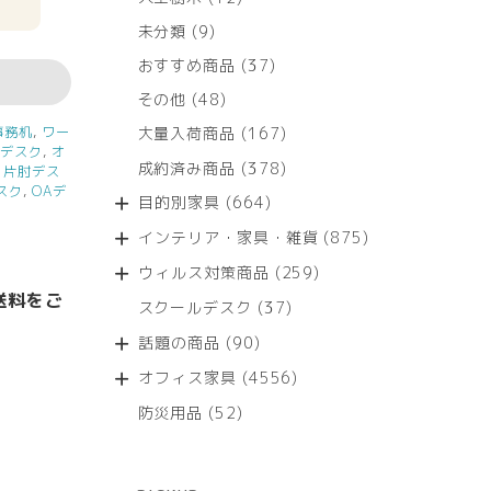
個
9
未分類
9
の
個
商
37
おすすめ商品
37
の
品
個
商
48
その他
48
の
品
個
商
167
事務机
,
ワー
大量入荷商品
167
の
品
クデスク
,
オ
個
商
378
成約済み商品
378
,
片肘デス
の
品
個
スク
,
OAデ
商
664
目的別家具
664
の
品
個
商
875
インテリア・家具・雑貨
875
の
品
個
商
259
ウィルス対策商品
259
の
品
個
送料をご
商
37
スクールデスク
37
の
品
個
商
90
話題の商品
90
の
品
個
商
4556
オフィス家具
4556
の
品
個
商
52
防災用品
52
の
品
個
商
の
品
商