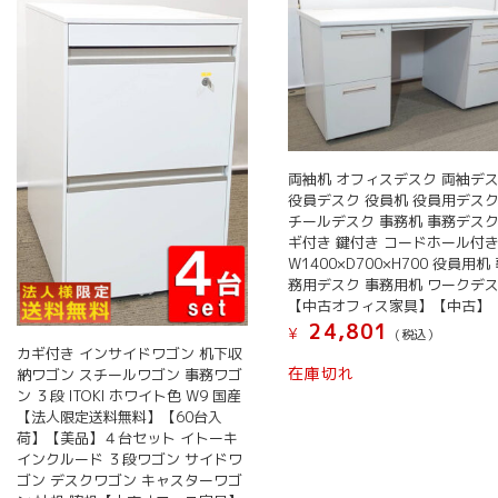
両袖机 オフィスデスク 両袖デ
役員デスク 役員机 役員用デスク
チールデスク 事務机 事務デスク
ギ付き 鍵付き コードホール付
W1400×D700×H700 役員用机
務用デスク 事務用机 ワークデ
【中古オフィス家具】【中古】
24,801
¥
(税込）
カギ付き インサイドワゴン 机下収
在庫切れ
納ワゴン スチールワゴン 事務ワゴ
ン ３段 ITOKI ホワイト色 W9 国産
【法人限定送料無料】【60台入
荷】【美品】４台セット イトーキ
インクルード ３段ワゴン サイドワ
ゴン デスクワゴン キャスターワゴ