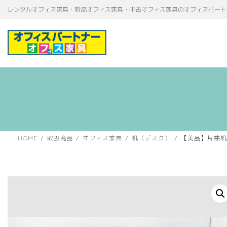
コ
ナ
レンタルオフィス家具・新品オフィス家具・中古オフィス家具のオフィスパート
ン
ビ
テ
ゲ
ン
ー
ツ
シ
へ
ョ
ス
ン
キ
に
ッ
移
プ
動
HOME
取扱商品
オフィス家具
机（デスク）
【美品】片袖机