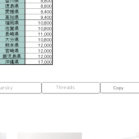
Threads
uesky
Copy