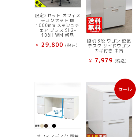
限定2セット オフィス
デスクセット 幅
1000mm メッシュチ
ェア プラス SH2-
106H WM 新品
脇机 3段 ワゴン 延長
29,800
¥
(税込）
デスク サイドワゴン
カギ付き 中古
7,979
¥
(税込）
セール
販
売
中
の
商
品
オフィスデスク 両袖