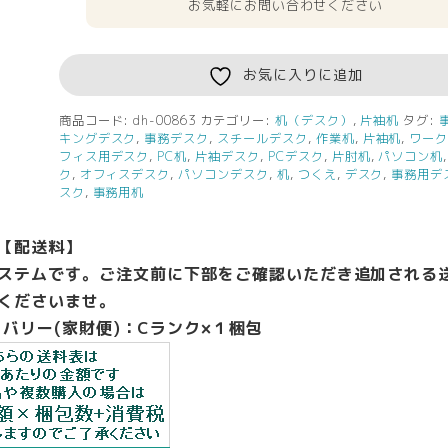
お気軽にお問い合わせください
お気に入りに追加
商品コード:
dh-00863
カテゴリー:
机（デスク）
,
片袖机
タグ:
キングデスク
,
事務デスク
,
スチールデスク
,
作業机
,
片袖机
,
ワー
フィス用デスク
,
PC机
,
片袖デスク
,
PCデスク
,
片肘机
,
パソコン机
ク
,
オフィスデスク
,
パソコンデスク
,
机
,
つくえ
,
デスク
,
事務用デ
スク
,
事務用机
【配送料】
ステムです。ご注文前に下部をご確認いただき追加される
くださいませ。
バリー(家財便)：Cランク×１梱包