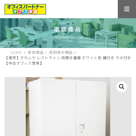
コ
ナ
ン
ビ
テ
ゲ
ン
ー
ツ
シ
取扱商品
へ
ョ
ONLINE SHOP
ス
ン
キ
に
ッ
移
HOME
取扱商品
成約済み商品
プ
動
【激安】オカムラ レクトライン 両開き書庫 ホワイト色 鍵付き カギ付き
【中古オフィス家具】