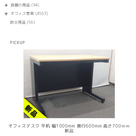
品
個
商
94
話題の商品
94
の
品
個
商
4563
オフィス家具
4563
の
品
個
商
56
防災用品
56
の
品
個
商
の
品
商
PICKUP
品
オフィスデスク 平机 幅1000mm 奥行600mm 高さ700ｍｍ
新品