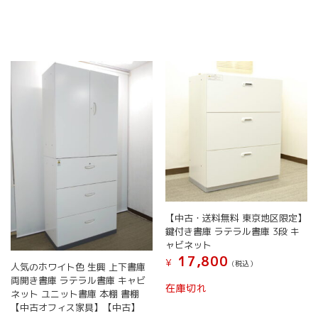
【中古・送料無料 東京地区限定】
鍵付き書庫 ラテラル書庫 3段 キ
ャビネット
17,800
¥
(税込）
人気のホワイト色 生興 上下書庫
両開き書庫 ラテラル書庫 キャビ
在庫切れ
ネット ユニット書庫 本棚 書棚
【中古オフィス家具】【中古】