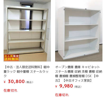
オープン書庫 書庫 キャビネット
【中古・法人限定送料無料】軽中
スチール書庫 収納 本棚 書棚 収納
量ラック 軽中量棚 スチールラッ
棚 書類棚 書類整理棚 DSK 【中
ク
古】 【中古オフィス家具】
30,800
¥
(税込）
9,980
¥
(税込）
在庫切れ
在庫切れ