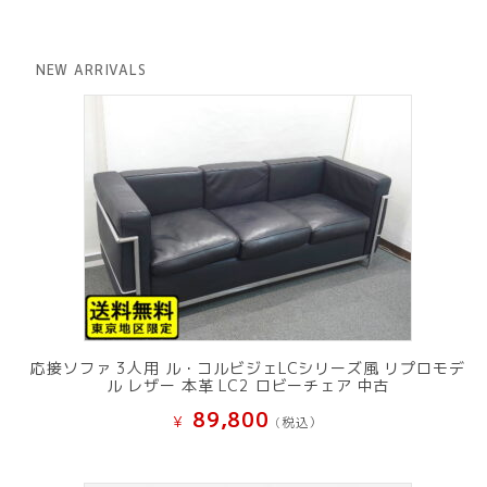
価
の
格
価
は
格
NEW ARRIVALS
¥ 12,801
は
で
¥ 11,801
し
で
た。
す。
応接ソファ 3人用 ル・コルビジェLCシリーズ風 リプロモデ
ル レザー 本革 LC2 ロビーチェア 中古
89,800
¥
(税込）