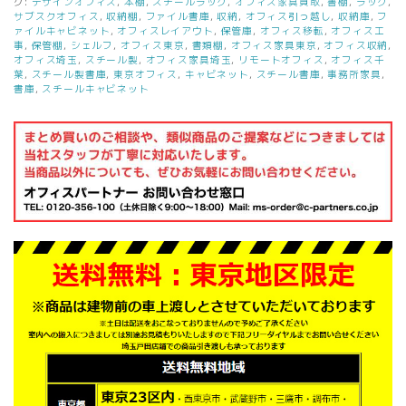
グ:
デザインオフィス
,
本棚
,
スチールラック
,
オフィス家具買取
,
書棚
,
ラック
,
サブスクオフィス
,
収納棚
,
ファイル書庫
,
収納
,
オフィス引っ越し
,
収納庫
,
フ
ァイルキャビネット
,
オフィスレイアウト
,
保管庫
,
オフィス移転
,
オフィス工
事
,
保管棚
,
シェルフ
,
オフィス東京
,
書類棚
,
オフィス家具東京
,
オフィス収納
,
オフィス埼玉
,
スチール製
,
オフィス家具埼玉
,
リモートオフィス
,
オフィス千
葉
,
スチール製書庫
,
東京オフィス
,
キャビネット
,
スチール書庫
,
事務所家具
,
書庫
,
スチールキャビネット