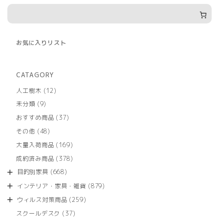
お気に入りリスト
CATAGORY
12
人工樹木
12
個
9
未分類
9
の
個
商
37
おすすめ商品
37
の
品
個
商
48
その他
48
の
品
個
商
169
大量入荷商品
169
の
品
個
商
378
成約済み商品
378
の
品
個
商
668
目的別家具
668
の
品
個
商
879
インテリア・家具・雑貨
879
の
品
個
商
259
ウィルス対策商品
259
の
品
個
商
37
スクールデスク
37
の