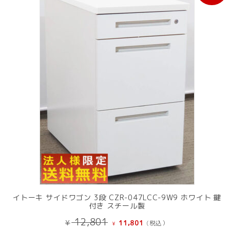
売
中
の
商
品
イトーキ サイドワゴン 3段 CZR-047LCC-9W9 ホワイト 鍵
付き スチール製
元
現
12,801
¥
11,801
(税込）
¥
の
在