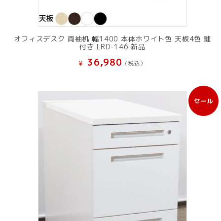
オフィスデスク 両袖机 幅1400 本体ホワイト色 天板4色 鍵
付き LRD-146 新品
36,980
¥
(税込）
セール
販
売
中
の
商
品