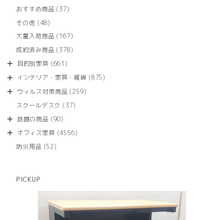
個
商
37
おすすめ商品
37
の
品
個
商
48
その他
48
の
品
個
商
167
大量入荷商品
167
の
品
個
商
378
成約済み商品
378
の
品
個
商
661
目的別家具
661
の
品
個
商
875
インテリア・家具・雑貨
875
の
品
個
商
259
ウィルス対策商品
259
の
品
個
商
37
スクールデスク
37
の
品
個
商
90
話題の商品
90
の
品
個
商
4556
オフィス家具
4556
の
品
個
商
52
防災用品
52
の
品
個
商
の
品
商
PICKUP
品