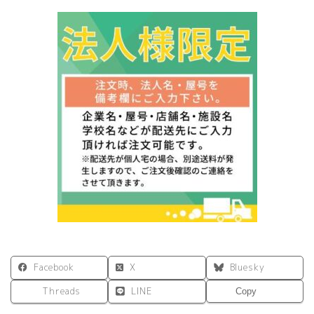
カ
バ
ー
ブ
ル
ー
FHTN302RF013
個
Facebook
X
Bluesky
Threads
LINE
Copy