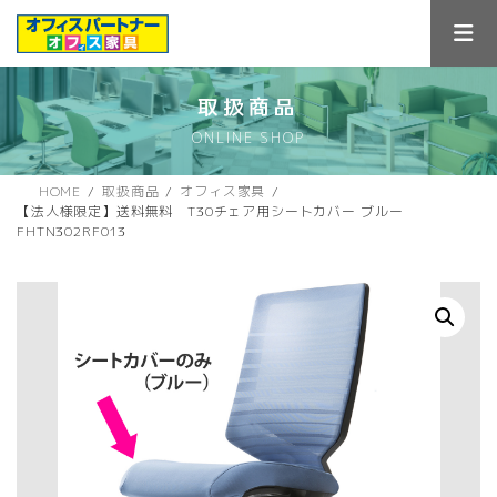
コ
ナ
ン
ビ
テ
ゲ
ン
ー
ツ
シ
取扱商品
へ
ョ
ONLINE SHOP
ス
ン
キ
に
ッ
移
HOME
取扱商品
オフィス家具
プ
動
【法人様限定】送料無料 T30チェア用シートカバー ブルー
FHTN302RF013