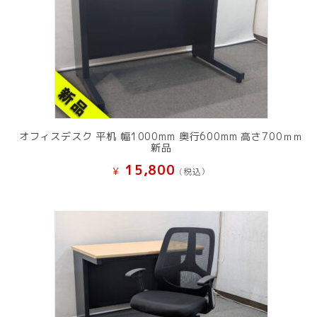
オフィスデスク 平机 幅1000mm 奥行600mm 高さ700ｍｍ
新品
15,800
¥
(税込）