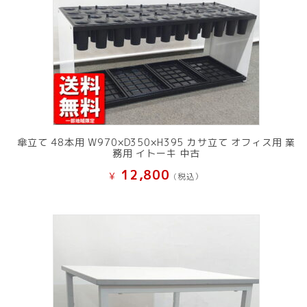
傘立て 48本用 W970×D350×H395 カサ立て オフィス用 業
務用 イトーキ 中古
12,800
¥
(税込）