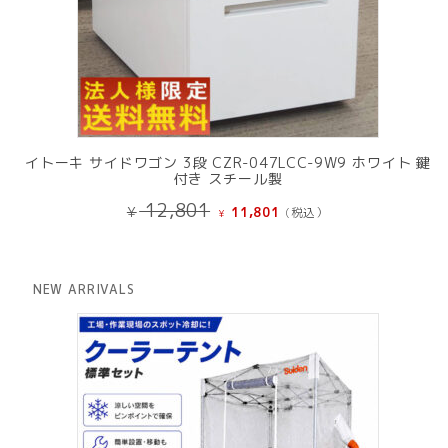
イトーキ サイドワゴン 3段 CZR-047LCC-9W9 ホワイト 鍵
付き スチール製
元
現
12,801
¥
11,801
(税込）
¥
の
在
価
の
格
価
は
格
NEW ARRIVALS
¥ 12,801
は
で
¥ 11,801
し
で
た。
す。