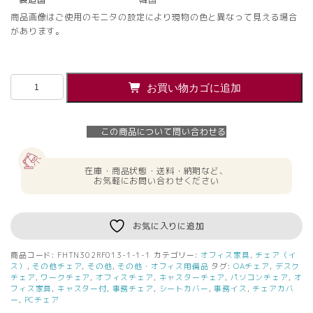
商品画像はご使用のモニタの設定により現物の色と異なって見える場合
があります。
【法
お買い物カゴに追加
人
様
限
この商品について問い合わせる
定】
送
料
在庫・商品状態・送料・納期など、
無
お気軽にお問い合わせください
料
T30
チ
お気に入りに追加
ェ
ア
商品コード:
FHTN302RF013-1-1-1
カテゴリー:
オフィス家具
,
チェア（イ
用
ス）
,
その他チェア
,
その他
,
その他・オフィス用備品
タグ:
OAチェア
,
デスク
シ
チェア
,
ワークチェア
,
オフィスチェア
,
キャスターチェア
,
パソコンチェア
,
オ
フィス家具
,
キャスター付
,
事務チェア
,
シートカバー
,
事務イス
,
チェアカバ
ー
ー
,
PCチェア
ト