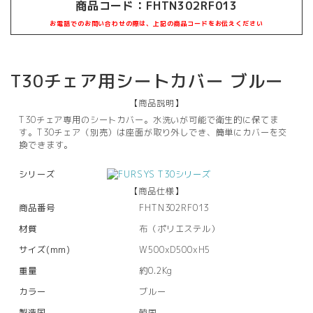
商品コード：
FHTN302RF013
お電話でのお問い合わせの際は、上記の商品コードをお伝えください
T30チェア用シートカバー ブルー
【商品説明】
T30チェア専用のシートカバー。水洗いが可能で衛生的に保てま
す。T30チェア（別売）は座面が取り外しでき、簡単にカバーを交
換できます。
シリーズ
【商品仕様】
商品番号
FHTN302RF013
材質
布（ポリエステル）
サイズ(mm)
W500xD500xH5
重量
約0.2Kg
カラー
ブルー
製造国
韓国