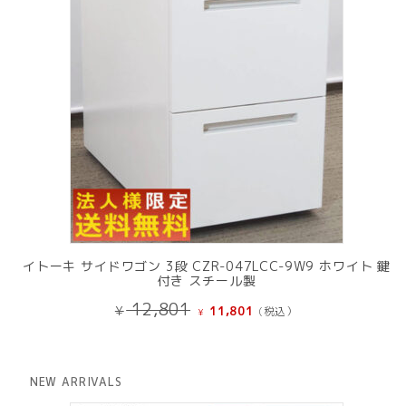
イトーキ サイドワゴン 3段 CZR-047LCC-9W9 ホワイト 鍵
付き スチール製
元
現
12,801
¥
11,801
(税込）
¥
の
在
価
の
格
価
は
格
NEW ARRIVALS
¥ 12,801
は