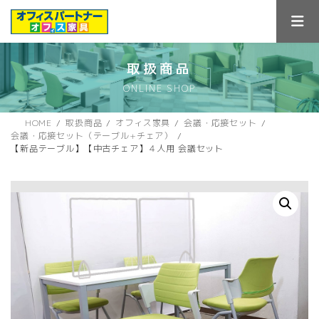
コ
ナ
ン
ビ
テ
ゲ
ン
ー
ツ
シ
取扱商品
へ
ョ
ONLINE SHOP
ス
ン
キ
に
ッ
移
HOME
取扱商品
オフィス家具
会議・応接セット
プ
動
会議・応接セット（テーブル+チェア）
【新品テーブル】【中古チェア】４人用 会議セット