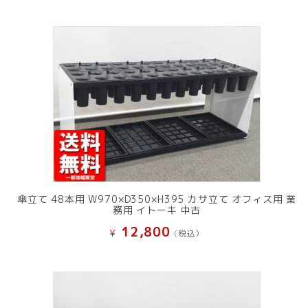
傘立て 48本用 W970×D350×H395 カサ立て オフィス用 業
務用 イトーキ 中古
12,800
¥
(税込）