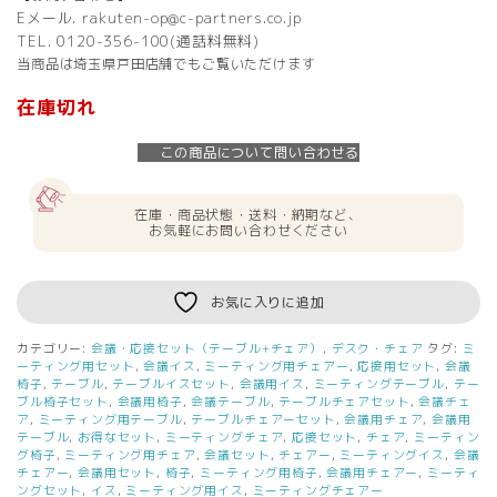
Eメール. rakuten-op@c-partners.co.jp
TEL. 0120-356-100(通話料無料)
当商品は埼玉県戸田店舗でもご覧いただけます
在庫切れ
この商品について問い合わせる
在庫・商品状態・送料・納期など、
お気軽にお問い合わせください
お気に入りに追加
カテゴリー:
会議・応接セット（テーブル+チェア）
,
デスク・チェア
タグ:
ミ
ーティング用セット
,
会議イス
,
ミーティング用チェアー
,
応接用セット
,
会議
椅子
,
テーブル
,
テーブルイスセット
,
会議用イス
,
ミーティングテーブル
,
テー
ブル椅子セット
,
会議用椅子
,
会議テーブル
,
テーブルチェアセット
,
会議チェ
ア
,
ミーティング用テーブル
,
テーブルチェアーセット
,
会議用チェア
,
会議用
テーブル
,
お得なセット
,
ミーティングチェア
,
応接セット
,
チェア
,
ミーティン
グ椅子
,
ミーティング用チェア
,
会議セット
,
チェアー
,
ミーティングイス
,
会議
チェアー
,
会議用セット
,
椅子
,
ミーティング用椅子
,
会議用チェアー
,
ミーティ
ングセット
,
イス
,
ミーティング用イス
,
ミーティングチェアー