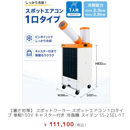
で
¥ 11,801
し
で
た。
す。
【暑さ対策】 スポットクーラー スポットエアコン 1口タイ
プ 単相100V キャスター付き 冷風機 スイデン SS-25EL-1T
111,100
¥
(税込）