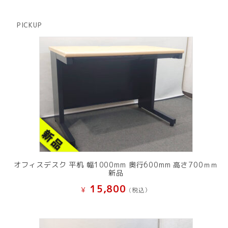
商
の
品
商
PICKUP
品
オフィスデスク 平机 幅1000mm 奥行600mm 高さ700ｍｍ
新品
15,800
¥
(税込）