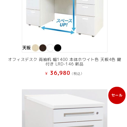
オフィスデスク 両袖机 幅1400 本体ホワイト色 天板4色 鍵
付き LRD-146 新品
36,980
¥
(税込）
セール
販
売
中
の
商
品