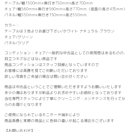
テーブル/幅1500mm×奥行き750mm×高さ700mm
チェア/幅560mm×奥行き560mm×高さ770mm（座面の高さ435mm）
パネル/幅550mm×奥行き150mm×高さ550mm
カラー：
テーブルは３色よりお選び下さい/ホワイト ナチュラル ブラウン
チェア/グリーン
パネル/クリア
コンディション：チェア/一般的な中古品としての使用感はあるものの、
目立つキズなどはない良品です
商品コンディションはスタッフ目線となっていますので
お客様には画像を見てご判断いただいております
詳しい写真をご希望の場合は問い合わせください
商品は中古品ということでご理解いただきますようお願いいたします
多少の傷はありますが新品よりお求めやすいお値段となっております
当社専門スタッフにより丁寧にクリーニング・メンテナンスを行ってか
らのお届けとなります
ご使用になられているモニターや端末により
商品画像と実際の商品とに色味の違いが起こる場合がございます
【お問い合わせ】