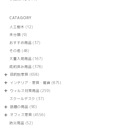
CATAGORY
12
人工樹木
12
個
9
未分類
9
の
個
商
37
おすすめ商品
37
の
品
個
商
48
その他
48
の
品
個
商
167
大量入荷商品
167
の
品
個
商
378
成約済み商品
378
の
品
個
商
658
目的別家具
658
の
品
個
商
875
インテリア・家具・雑貨
875
の
品
個
商
259
ウィルス対策商品
259
の
品
個
商
37
スクールデスク
37
の
品
個
商
90
話題の商品
90
の
品
個
商
4556
オフィス家具
4556
の
品
個
商
52
防災用品
52
の
品
個