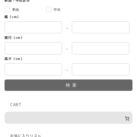
新品・中古区分
新品
中古
幅（cm）
～
奥行（cm）
～
高さ（cm）
～
検索
CART
お気に入りリスト