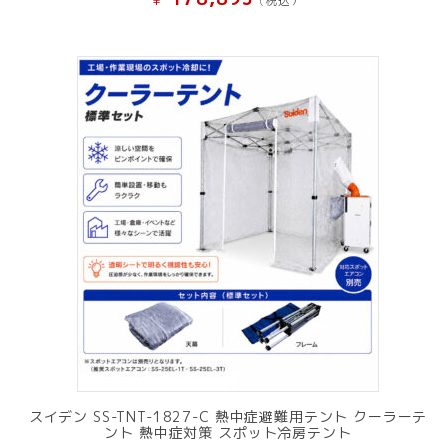
¥
(税込）
スイデン SS-TNT-1827-C 熱中症避難用テント クーラーテ
ント 熱中症対策 スポット冷房テント