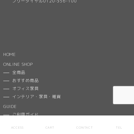
フリーダイヤル0120-356-100
HOME
ONLINE SHOP
全商品
おすすめ商品
オフィス家具
インテリア・家具・雑貨
GUIDE
ご利用ガイド
特定商取引法に基づく表記
ACCESS
CART
CONTACT
TEL
MYPAGE