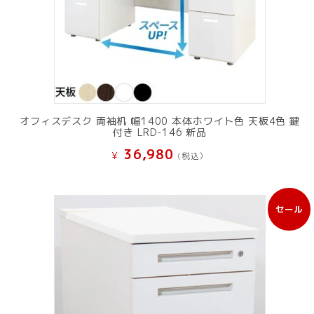
オフィスデスク 両袖机 幅1400 本体ホワイト色 天板4色 鍵
付き LRD-146 新品
36,980
¥
(税込）
セール
販
売
中
の
商
品