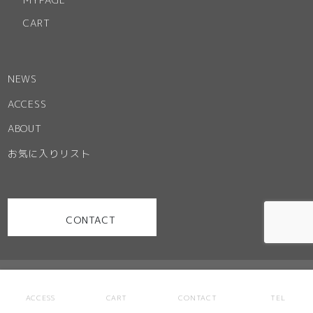
CART
NEWS
ACCESS
ABOUT
お気に入りリスト
CONTACT
お問い合わせ
特定商取引法に基づく表記
ご利用規約
ACCESS
CART
CONTACT
TEL
プライバシーポリシー
サイトマップ