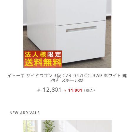
イトーキ サイドワゴン 3段 CZR-047LCC-9W9 ホワイト 鍵
付き スチール製
元
現
12,801
¥
11,801
(税込）
¥
の
在
価
の
格
価
は
格
NEW ARRIVALS
¥ 12,801
は
で
¥ 11,801
し
で