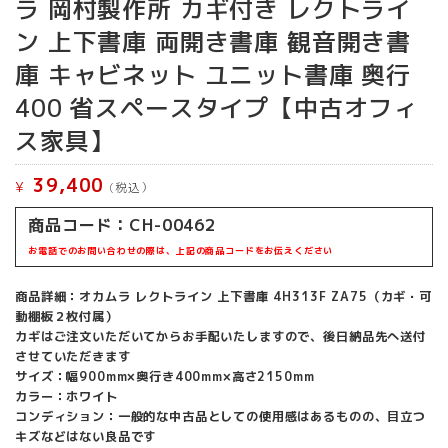
ラ 岡村製作所 カギ付き レクトライ
ン 上下書庫 両開き書庫 観音開き書
庫 キャビネット ユニット書庫 奥行
400 省スペースタイプ【中古オフィ
ス家具】
39,400
¥
(税込）
商品コード：CH-00462
お電話でのお問い合わせの際は、上記の商品コードをお伝えください
商品詳細：オカムラ レクトライン 上下書庫 4H313F ZA75（カギ・可
動棚板２枚付属）
カギはご注文いただいてからお手配いたしますので、後日納品先へ送付
させていただきます
サイズ：幅900mm×奥行き400mm×高さ2150mm
カラー：ホワイト
コンディション：一般的な中古品としての使用感はあるものの、目立つ
キズなどはない良品です