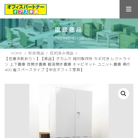
コ
ナ
ン
ビ
テ
ゲ
ン
ー
ツ
シ
取扱商品
へ
ョ
ONLINE SHOP
ス
ン
キ
に
ッ
移
HOME
取扱商品
成約済み商品
プ
動
【在庫多数あり！】【美品】オカムラ 岡村製作所 カギ付き レクトライ
ン 上下書庫 両開き書庫 観音開き書庫 キャビネット ユニット書庫 奥行
400 省スペースタイプ【中古オフィス家具】