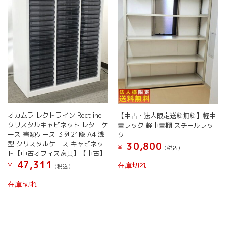
オカムラ レクトライン Rectline
【中古・法人限定送料無料】軽中
クリスタルキャビネット レターケ
量ラック 軽中量棚 スチールラッ
ース 書類ケース ３列21段 A4 浅
ク
型 クリスタルケース キャビネッ
30,800
¥
(税込）
ト【中古オフィス家具】【中古】
47,311
在庫切れ
¥
(税込）
在庫切れ