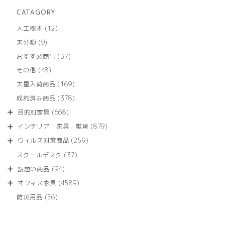
CATAGORY
12
人工樹木
12
個
9
未分類
9
の
個
商
37
おすすめ商品
37
の
品
個
商
48
その他
48
の
品
個
商
169
大量入荷商品
169
の
品
個
商
378
成約済み商品
378
の
品
個
商
668
目的別家具
668
の
品
個
商
879
インテリア・家具・雑貨
879
の
品
個
商
259
ウィルス対策商品
259
の
品
個
商
37
スクールデスク
37
の
品
個
商
94
話題の商品
94
の
品
個
商
4589
オフィス家具
4589
の
品
個
商
56
防災用品
56
の
品
個
商
の
品
商