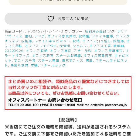
お気に入りに追加
商品コード:
ch-00462-1-2-1-1-3
カテゴリー:
成約済み商品
タグ:
デザイ
ンオフィス
,
書棚
,
ラック
,
オフィス家具買取
,
収納棚
,
ファイル書庫
,
サブスク
オフィス
,
収納庫
,
ファイルキャビネット
,
収納
,
オフィス引っ越し
,
保管庫
,
オ
フィス移転
,
オフィスレイアウト
,
保管棚
,
シェルフ
,
オフィス工事
,
書類棚
,
20220926
,
オフィス収納
,
オフィス東京
,
スチール製
,
オフィス家具東京
,
リ
モートオフィス
,
オフィス埼玉
,
スチール製書庫
,
オフィス家具埼玉
,
キャビネ
ット
,
オフィス千葉
,
スチール書庫
,
東京オフィス
,
書庫
,
スチールキャビネッ
ト
,
事務所家具
,
本棚
,
スチールラック
【配送料】
※当店にてご注文の地域を確認後、送料が追加されるシステム
です。ご注文前に下部をご確認いただき追加される送料をご確