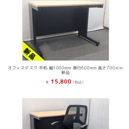
オフィスデスク 平机 幅1000mm 奥行600mm 高さ700ｍｍ
新品
15,800
¥
(税込）