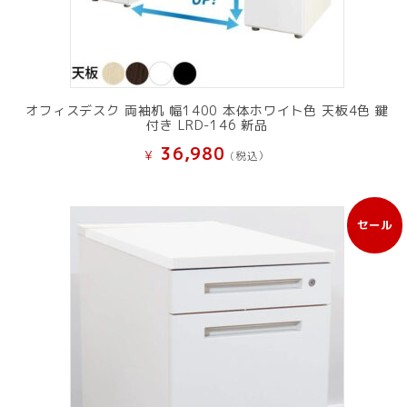
オフィスデスク 両袖机 幅1400 本体ホワイト色 天板4色 鍵
付き LRD-146 新品
36,980
¥
(税込）
セール
販
売
中
の
商
品