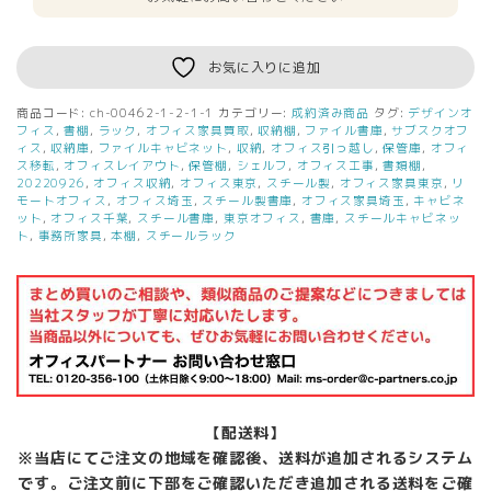
お気に入りに追加
商品コード:
ch-00462-1-2-1-1
カテゴリー:
成約済み商品
タグ:
デザインオ
フィス
,
書棚
,
ラック
,
オフィス家具買取
,
収納棚
,
ファイル書庫
,
サブスクオフ
ィス
,
収納庫
,
ファイルキャビネット
,
収納
,
オフィス引っ越し
,
保管庫
,
オフィ
ス移転
,
オフィスレイアウト
,
保管棚
,
シェルフ
,
オフィス工事
,
書類棚
,
20220926
,
オフィス収納
,
オフィス東京
,
スチール製
,
オフィス家具東京
,
リ
モートオフィス
,
オフィス埼玉
,
スチール製書庫
,
オフィス家具埼玉
,
キャビネ
ット
,
オフィス千葉
,
スチール書庫
,
東京オフィス
,
書庫
,
スチールキャビネッ
ト
,
事務所家具
,
本棚
,
スチールラック
【配送料】
※当店にてご注文の地域を確認後、送料が追加されるシステム
です。ご注文前に下部をご確認いただき追加される送料をご確