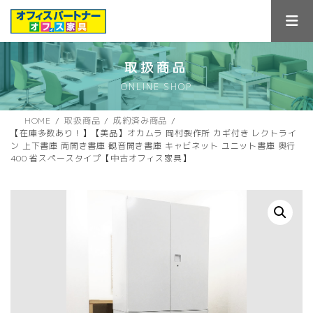
コ
ナ
ン
ビ
テ
ゲ
ン
ー
ツ
シ
取扱商品
へ
ョ
ONLINE SHOP
ス
ン
キ
に
ッ
移
HOME
取扱商品
成約済み商品
プ
動
【在庫多数あり！】【美品】オカムラ 岡村製作所 カギ付き レクトライ
ン 上下書庫 両開き書庫 観音開き書庫 キャビネット ユニット書庫 奥行
400 省スペースタイプ【中古オフィス家具】