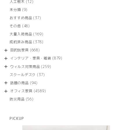
12
人工樹木
12
個
9
未分類
9
の
個
商
37
おすすめ商品
37
の
品
個
商
48
その他
48
の
品
個
商
169
大量入荷商品
169
の
品
個
商
378
成約済み商品
378
の
品
個
商
668
目的別家具
668
の
品
個
商
879
インテリア・家具・雑貨
879
の
品
個
商
259
ウィルス対策商品
259
の
品
個
商
37
スクールデスク
37
の
品
個
商
94
話題の商品
94
の
品
個
商
4589
オフィス家具
4589
の
品
個
商
56
防災用品
56
の
品
個
商
の
品
商
PICKUP
品