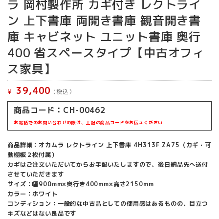
ラ 岡村製作所 カギ付き レクトライ
ン 上下書庫 両開き書庫 観音開き書
庫 キャビネット ユニット書庫 奥行
400 省スペースタイプ【中古オフィ
ス家具】
39,400
¥
(税込）
商品コード：CH-00462
お電話でのお問い合わせの際は、上記の商品コードをお伝えください
商品詳細：オカムラ レクトライン 上下書庫 4H313F ZA75（カギ・可
動棚板２枚付属）
カギはご注文いただいてからお手配いたしますので、後日納品先へ送付
させていただきます
サイズ：幅900mm×奥行き400mm×高さ2150mm
カラー：ホワイト
コンディション：一般的な中古品としての使用感はあるものの、目立つ
キズなどはない良品です