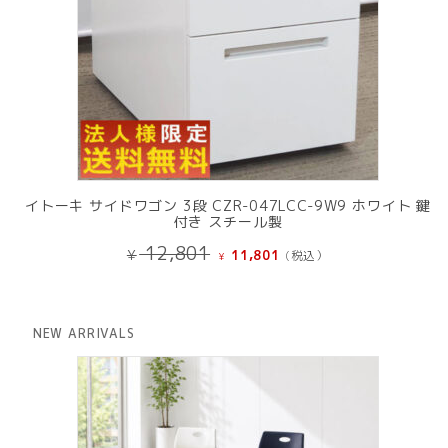
イトーキ サイドワゴン 3段 CZR-047LCC-9W9 ホワイト 鍵
付き スチール製
元
現
12,801
¥
11,801
(税込）
¥
の
在
価
の
格
価
は
格
NEW ARRIVALS
¥ 12,801
は
で
¥ 11,801
し
で
た。
す。