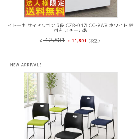
イトーキ サイドワゴン 3段 CZR-047LCC-9W9 ホワイト 鍵
付き スチール製
元
現
12,801
¥
11,801
(税込）
¥
の
在
価
の
格
価
は
格
NEW ARRIVALS
¥ 12,801
は
で
¥ 11,801
し
で
た。
す。