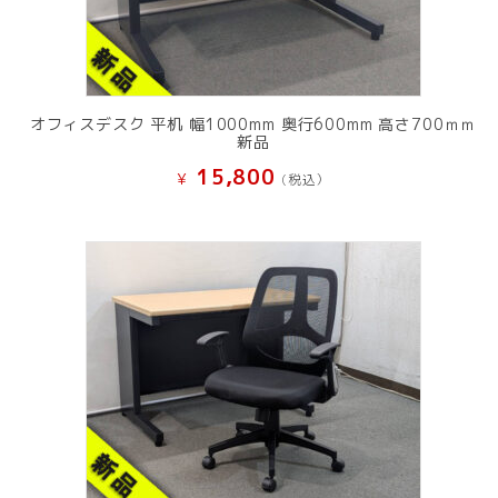
オフィスデスク 平机 幅1000mm 奥行600mm 高さ700ｍｍ
新品
15,800
¥
(税込）