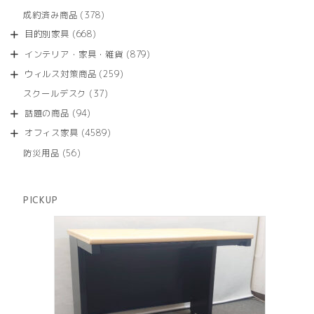
の
品
個
商
378
成約済み商品
378
の
品
個
商
668
目的別家具
668
の
品
個
商
879
インテリア・家具・雑貨
879
の
品
個
商
259
ウィルス対策商品
259
の
品
個
商
37
スクールデスク
37
の
品
個
商
94
話題の商品
94
の
品
個
商
4589
オフィス家具
4589
の
品
個
商
56
防災用品
56
の
品
個
商
の
品
商
PICKUP
品