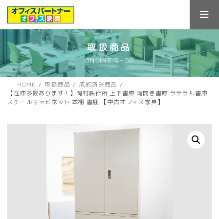
コ
ナ
ン
ビ
テ
ゲ
ン
ー
ツ
シ
取扱商品
へ
ョ
ONLINE SHOP
ス
ン
キ
に
ッ
移
HOME
取扱商品
成約済み商品
プ
動
【在庫多数あります！】岡村製作所 上下書庫 両開き書庫 ラテラル書庫
スチールキャビネット 本棚 書棚 【中古オフィス家具】