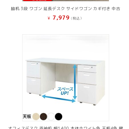
脇机 3段 ワゴン 延長デスク サイドワゴン カギ付き 中古
7,979
¥
(税込）
オフィスデスク 両袖机 幅1400 本体ホワイト色 天板4色 鍵