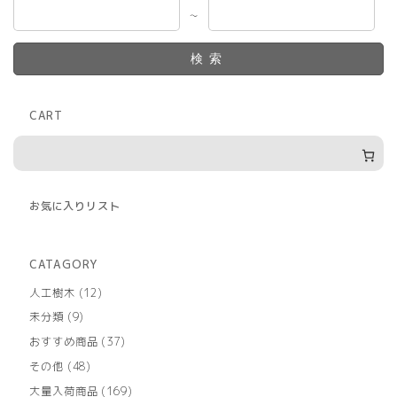
～
検索
CART
お気に入りリスト
CATAGORY
12
人工樹木
12
個
9
未分類
9
の
個
商
37
おすすめ商品
37
の
品
個
商
48
その他
48
の
品
個
商
169
大量入荷商品
169