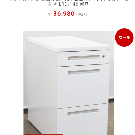
付き LRD-146 新品
36,980
¥
(税込）
セール
販
売
中
の
商
品