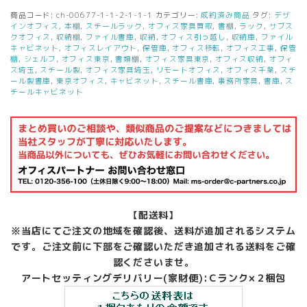
商品コード:
ch-00677-1-1-2-1-1-1
カテゴリー:
成約済み商品
タグ:
デザ
インオフィス
,
本棚
,
スチールラック
,
オフィス家具買取
,
書棚
,
ラック
,
サブス
クオフィス
,
収納棚
,
ファイル書庫
,
収納
,
オフィス引っ越し
,
収納庫
,
ファイル
キャビネット
,
オフィスレイアウト
,
保管庫
,
オフィス移転
,
オフィス工事
,
保管
棚
,
シェルフ
,
オフィス東京
,
書類棚
,
オフィス家具東京
,
オフィス収納
,
オフィ
ス埼玉
,
スチール製
,
オフィス家具埼玉
,
リモートオフィス
,
オフィス千葉
,
スチ
ール製書庫
,
東京オフィス
,
キャビネット
,
スチール書庫
,
事務所家具
,
書庫
,
ス
チールキャビネット
【配送料】
※当店にてご注文の地域を確認後、送料が追加されるシステム
です。ご注文前に下部をご確認いただき追加される送料をご確
認くださいませ。
アートセッティングデリバリー(家財便):Ｃランク×２梱包