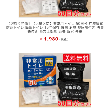
【訳あり特価】【大量入荷】非常用トイレ 50回分 在庫豊富
防災トイレ 簡易トイレ 15年保存 抗菌 消臭 凝固剤付き 防臭
袋付き 防災士監修 災害 断水 停電
1,980
¥
(税込）