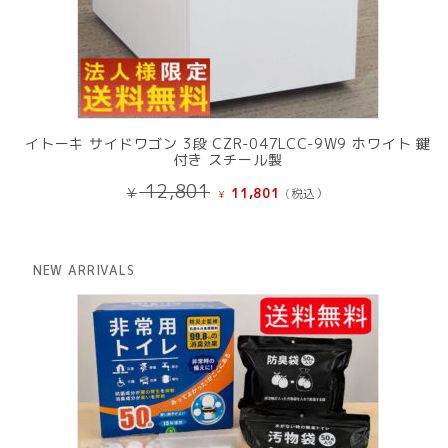
イトーキ サイドワゴン 3段 CZR-047LCC-9W9 ホワイト 鍵
付き スチール製
元
現
12,801
¥
11,801
(税込）
¥
の
在
価
の
格
価
は
格
NEW ARRIVALS
¥ 12,801
は
で
¥ 11,801
し
で
た。
す。