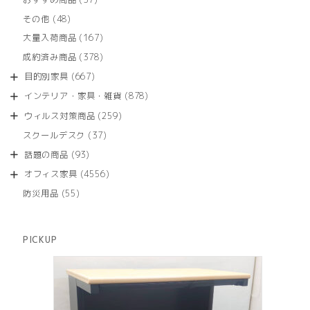
の
品
個
商
48
その他
48
の
品
個
商
167
大量入荷商品
167
の
品
個
商
378
成約済み商品
378
の
品
個
商
667
目的別家具
667
の
品
個
商
878
インテリア・家具・雑貨
878
の
品
個
商
259
ウィルス対策商品
259
の
品
個
商
37
スクールデスク
37
の
品
個
商
93
話題の商品
93
の
品
個
商
4556
オフィス家具
4556
の
品
個
商
55
防災用品
55
の
品
個
商
の
品
商
PICKUP
品