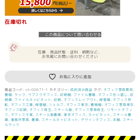
在庫切れ
この商品について問い合わせる
在庫・商品状態・送料・納期など、
お気軽にお問い合わせください
お気に入りに追加
商品コード:
ch-00671-1
カテゴリー:
成約済み商品
タグ:
オフィス家具買取
,
書棚
,
ラック
,
サブスクオフィス
,
収納棚
,
ファイル書庫
,
オフィス引っ越し
,
収
納庫
,
ファイルキャビネット
,
収納
,
オフィスレイアウト
,
保管庫
,
オフィス移
転
,
オフィス工事
,
保管棚
,
シェルフ
,
オフィス東京
,
書類棚
,
オフィス家具東京
,
オフィス収納
,
オフィス埼玉
,
スチール製
,
オフィス家具埼玉
,
リモートオフィ
ス
,
オフィス千葉
,
スチール製書庫
,
東京オフィス
,
キャビネット
,
スチール書
庫
,
事務所家具
,
書庫
,
スチールキャビネット
,
デザインオフィス
,
本棚
,
スチー
ルラック