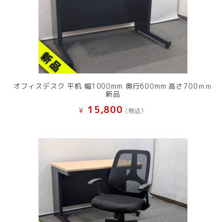
オフィスデスク 平机 幅1000mm 奥行600mm 高さ700ｍｍ
新品
15,800
¥
(税込）