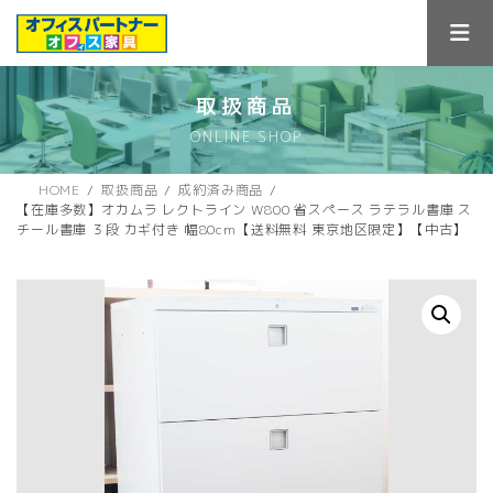
コ
ナ
ン
ビ
テ
ゲ
ン
ー
ツ
シ
取扱商品
へ
ョ
ONLINE SHOP
ス
ン
キ
に
ッ
移
HOME
取扱商品
成約済み商品
プ
動
【在庫多数】オカムラ レクトライン W800 省スペース ラテラル書庫 ス
チール書庫 ３段 カギ付き 幅80cm【送料無料 東京地区限定】【中古】