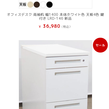
オフィスデスク 両袖机 幅1400 本体ホワイト色 天板4色 鍵
付き LRD-146 新品
36,980
¥
(税込）
セール
販
売
中
の
商
品