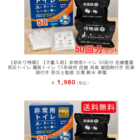
た。
す。
【訳あり特価】【大量入荷】非常用トイレ 50回分 在庫豊富
防災トイレ 簡易トイレ 15年保存 抗菌 消臭 凝固剤付き 防臭
袋付き 防災士監修 災害 断水 停電
1,980
¥
(税込）