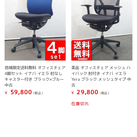
リ
リ
エ
エ
ー
ー
シ
シ
ョ
ョ
ン
ン
が
が
あ
あ
り
り
ま
ま
す。
す。
地域限定送料無料 オフィスチェア
美品 オフィスチェア メッシュ ハ
オ
オ
4脚セット イナバ イエラ 肘なし
イバック 肘付き イナバ イエラ
プ
プ
キャスター付き ブラック×ブルー
Yera ブラック メッシュタイプ 中
シ
シ
中古
古
ョ
ョ
59,800
29,800
¥
¥
(税込）
(税込）
ン
ン
こ
こ
は
は
在庫切れ
の
の
商
商
商
商
品
品
品
品
ペ
ペ
に
に
ー
ー
は
は
ジ
ジ