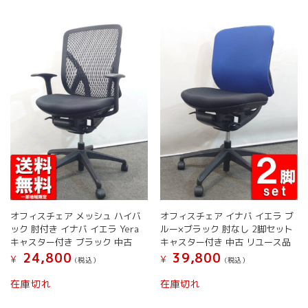
複
複
か
か
数
数
ら
ら
の
の
選
選
バ
バ
択
択
リ
リ
で
で
エ
エ
き
き
ー
ー
ま
ま
シ
シ
す
す
ョ
ョ
ン
ン
が
が
あ
あ
り
り
ま
ま
す。
す。
オ
オ
オフィスチェア メッシュ ハイバ
オフィスチェア イナバ イエラ ブ
プ
プ
ック 肘付き イナバ イエラ Yera
ルー×ブラック 肘なし 2脚セット
シ
シ
キャスター付き ブラック 中古
キャスター付き 中古 リユース品
ョ
ョ
24,800
39,800
¥
¥
(税込）
(税込）
ン
ン
は
は
こ
在庫切れ
在庫切れ
商
商
の
品
品
商