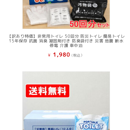
【訳あり特価】非常用トイレ 50回分 防災トイレ 簡易トイレ
15年保存 抗菌 消臭 凝固剤付き 防臭袋付き 災害 地震 断水
停電 介護 車中泊
1,980
¥
(税込）