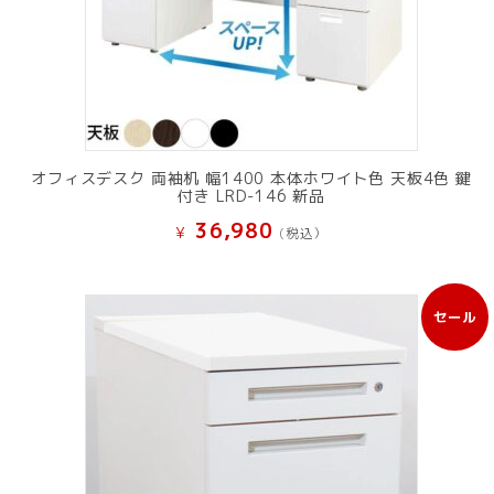
オフィスデスク 両袖机 幅1400 本体ホワイト色 天板4色 鍵
付き LRD-146 新品
36,980
¥
(税込）
セール
販
売
中
の
商
品