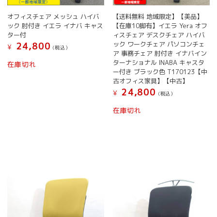
オ
プ
オフィスチェア メッシュ ハイバ
【送料無料 地域限定】【美品】
シ
ック 肘付き イエラ イナバ キャス
【在庫10脚有】イエラ Yera オフ
ョ
ター付
ィスチェア デスクチェア ハイバ
ン
ック ワークチェア パソコンチェ
24,800
¥
(税込）
は
ア 事務チェア 肘付き イナバイン
商
ターナショナル INABA キャスタ
在庫切れ
品
ー付き ブラック色 T170123【中
ペ
古オフィス家具】【中古】
ー
24,800
¥
(税込）
ジ
か
在庫切れ
ら
選
択
で
き
ま
す