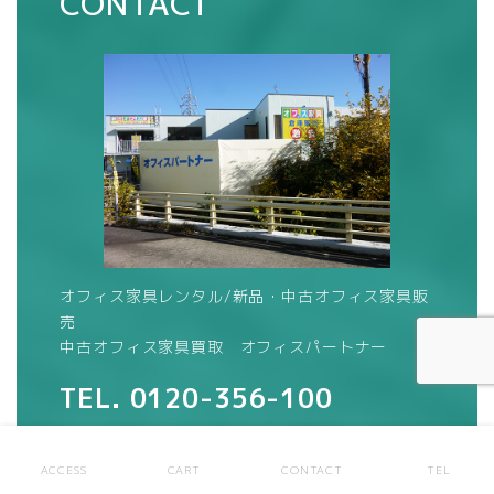
CONTACT
オフィス家具レンタル/新品・中古オフィス家具販
売
中古オフィス家具買取 オフィスパートナー
TEL.
0120-356-100
受付時間 平日9：00～18：00
ACCESS
CART
CONTACT
TEL
（土・日・祝日定休）