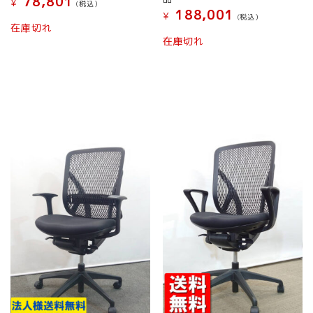
78,801
¥
(税込）
ン
188,001
¥
(税込）
は
こ
在庫切れ
商
の
在庫切れ
品
商
ペ
品
ー
に
ジ
は
か
複
ら
数
選
の
択
バ
で
リ
き
エ
ま
ー
す
シ
ョ
ン
が
あ
り
ま
す。