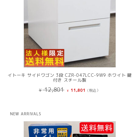
イトーキ サイドワゴン 3段 CZR-047LCC-9W9 ホワイト 鍵
付き スチール製
元
現
12,801
¥
11,801
(税込）
¥
の
在
価
の
格
価
は
格
NEW ARRIVALS
¥ 12,801
は
で
¥ 11,801
し
で