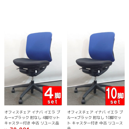
ペ
ペ
品
ー
ー
に
ジ
ジ
は
か
か
複
ら
ら
数
選
選
の
択
択
バ
で
で
リ
き
き
エ
ま
ま
ー
す
す
シ
ョ
ン
が
あ
り
ま
す。
オ
オフィスチェア イナバ イエラ ブ
オフィスチェア イナバ イエラ ブ
プ
ルー×ブラック 肘なし 4脚セット
ルー×ブラック 肘なし 10脚セッ
シ
キャスター付き 中古 リユース品
ト キャスター付き 中古 リユース
ョ
品