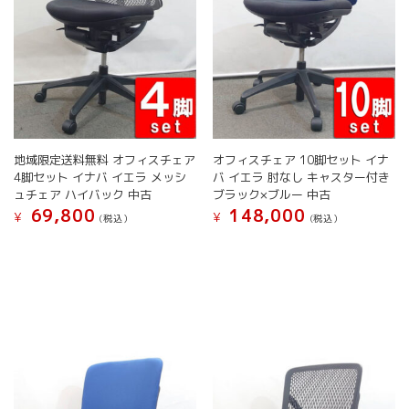
地域限定送料無料 オフィスチェア
オフィスチェア 10脚セット イナ
4脚セット イナバ イエラ メッシ
バ イエラ 肘なし キャスター付き
ュチェア ハイバック 中古
ブラック×ブルー 中古
69,800
148,000
¥
¥
(税込）
(税込）
こ
こ
の
の
商
商
品
品
に
に
は
は
複
複
数
数
の
の
バ
バ