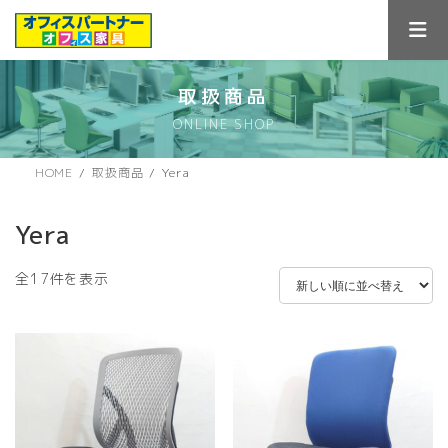
コ
ナ
ン
ビ
テ
ゲ
ン
ー
ツ
シ
取扱商品
へ
ョ
ONLINE SHOP
ス
ン
キ
に
ッ
移
HOME
取扱商品
Yera
プ
動
Yera
新
全17件を表示
し
い
順