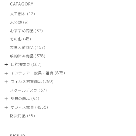
CATAGORY
12
人工樹木
12
個
9
未分類
9
の
個
商
37
おすすめ商品
37
の
品
個
商
48
その他
48
の
品
個
商
167
大量入荷商品
167
の
品
個
商
378
成約済み商品
378
の
品
個
商
667
目的別家具
667
の
品
個
商
878
インテリア・家具・雑貨
878
の
品
個
商
259
ウィルス対策商品
259
の
品
個
商
37
スクールデスク
37
の
品
個
商
93
話題の商品
93
の
品
個
商
4556
オフィス家具
4556
の
品
個
商
55
防災用品
55
の
品
個
商
の
品
商