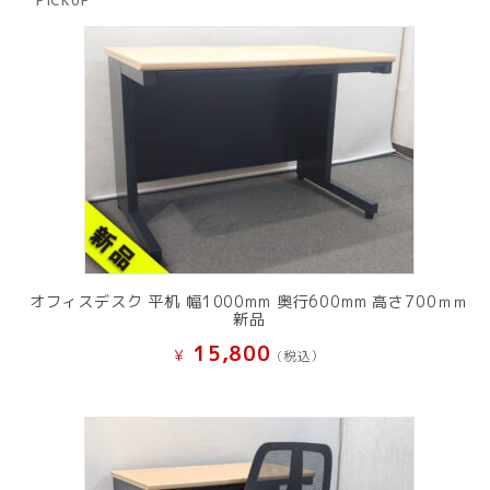
PICKUP
品
オフィスデスク 平机 幅1000mm 奥行600mm 高さ700ｍｍ
新品
15,800
¥
(税込）