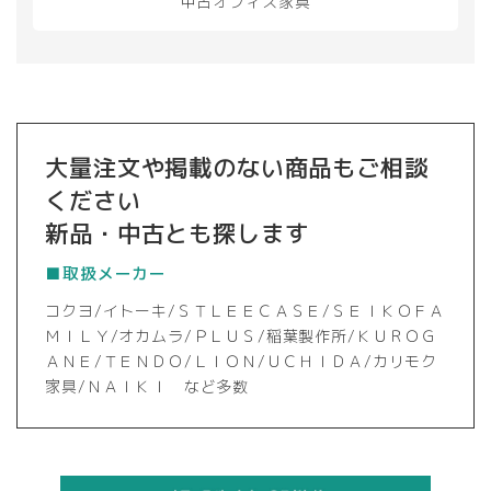
中古オフィス家具
大量注文や掲載のない商品もご相談
ください
新品・中古とも探します
■取扱メーカー
コクヨ/イトーキ/ＳＴＬＥＥＣＡＳＥ/ＳＥＩＫＯＦＡ
ＭＩＬＹ/オカムラ/ＰＬＵＳ/稲葉製作所/ＫＵＲＯＧ
ＡＮＥ/ＴＥＮＤＯ/ＬＩＯＮ/ＵＣＨＩＤＡ/カリモク
家具/ＮＡＩＫＩ など多数