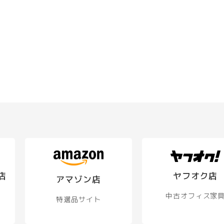
の
商
品
に
は
複
数
の
バ
リ
エ
ー
シ
ョ
ン
店
ヤフオク店
が
アマゾン店
あ
中古オフィス家
り
特選品サイト
ま
す。