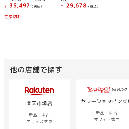
の
35,497
29,678
¥
¥
(税込）
(税込）
商
品
在庫切れ
に
は
複
数
の
バ
リ
他の店舗で探す
エ
ー
シ
ョ
ン
ヤフーショッピング
が
楽天市場店
あ
新品・中古
り
新品・中古
オフィス家具
ま
オフィス家具
す。