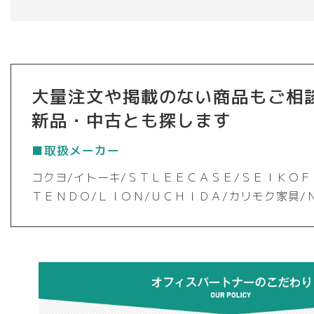
オ
プ
シ
ョ
ン
大量注文や掲載のない商品もご相
は
商
新品・中古とも探します
品
ペ
■取扱メーカー
ー
ジ
コクヨ/イトーキ/ＳＴＬＥＥＣＡＳＥ/ＳＥＩＫＯＦ
か
ＴＥＮＤＯ/ＬＩＯＮ/ＵＣＨＩＤＡ/カリモク家具/
ら
選
択
で
き
ま
す