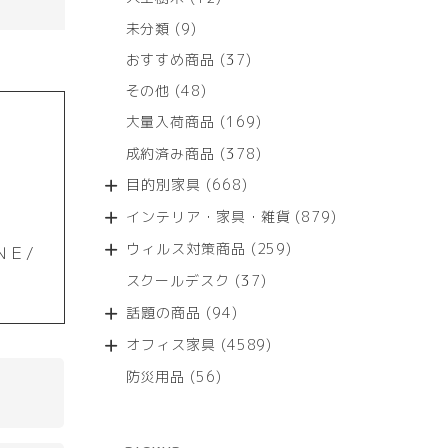
個
9
未分類
9
の
個
商
37
おすすめ商品
37
の
品
個
商
48
その他
48
の
品
個
商
169
大量入荷商品
169
の
品
個
商
378
成約済み商品
378
の
品
個
商
668
目的別家具
668
の
品
個
商
879
インテリア・家具・雑貨
879
の
品
個
商
259
ウィルス対策商品
259
ＮＥ/
の
品
個
商
37
スクールデスク
37
の
品
個
商
94
話題の商品
94
の
品
個
商
4589
オフィス家具
4589
の
品
個
商
56
防災用品
56
の
品
個
商
の
品
商