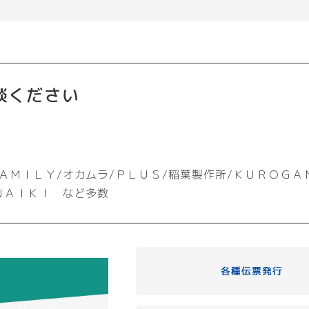
オ
プ
シ
ョ
ン
談ください
は
商
品
ペ
ー
ジ
ＡＭＩＬＹ/オカムラ/ＰＬＵＳ/稲葉製作所/ＫＵＲＯＧＡ
か
ＮＡＩＫＩ など多数
ら
選
択
で
き
各種伝票発行
ま
す