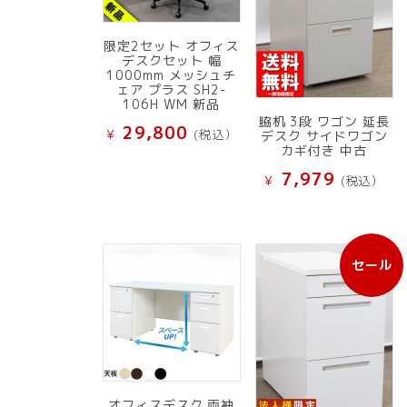
限定2セット オフィス
デスクセット 幅
1000mm メッシュチ
ェア プラス SH2-
106H WM 新品
脇机 3段 ワゴン 延長
29,800
¥
(税込）
デスク サイドワゴン
カギ付き 中古
7,979
¥
(税込）
セール
販
売
中
の
商
品
オフィスデスク 両袖