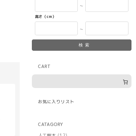
～
高さ（cm）
～
検索
CART
お気に入りリスト
具
CATAGORY
12
人工樹木
12