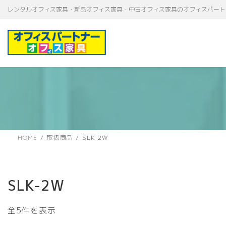
コ
ナ
レンタルオフィス家具・新品オフィス家具・中古オフィス家具のオフィスパート
ン
ビ
テ
ゲ
ン
ー
ツ
シ
へ
ョ
ス
ン
キ
に
ッ
移
プ
動
HOME
取扱商品
SLK-2W
SLK-2W
新
全5件を表示
し