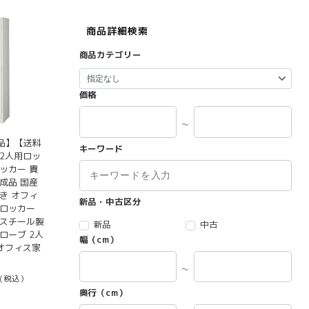
商品詳細検索
商品カテゴリー
価格
～
品】【送料
キーワード
2人用ロッ
ッカー 貴
成品 国産
き オフィ
新品・中古区分
衣ロッカー
 スチール製
新品
中古
ローブ 2人
幅（cm）
オフィス家
～
(税込）
奥行（cm）