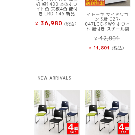
机 幅1400 本体ホワ
イト色 天板4色 鍵付
き LRD-146 新品
イトーキ サイドワゴ
ン 3段 CZR-
36,980
¥
(税込）
047LCC-9W9 ホワイ
ト 鍵付き スチール製
元
12,801
¥
の
現
11,801
(税込）
¥
価
在
格
の
は
価
¥ 12
格
NEW ARRIVALS
で
は
し
¥ 11,801
た。
で
す。