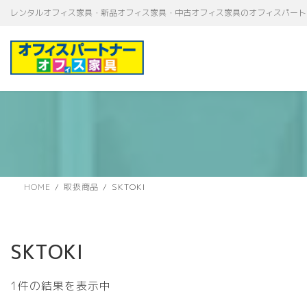
コ
ナ
レンタルオフィス家具・新品オフィス家具・中古オフィス家具のオフィスパート
ン
ビ
テ
ゲ
ン
ー
ツ
シ
へ
ョ
ス
ン
キ
に
ッ
移
プ
動
HOME
取扱商品
SKTOKI
SKTOKI
1件の結果を表示中