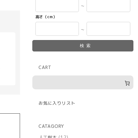
～
高さ（cm）
～
検索
CART
具
お気に入りリスト
CATAGORY
12
人工樹木
12