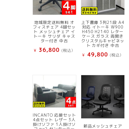
地域限定送料無料 オ
上下書庫 3列21段 A4
フィスチェア 4脚セッ
対応 イトーキ W900
ト メッシュチェア イ
H450 H2140 レター
トーキ サリダ キャス
ケース ガラス 両開き
ター付き 中古
クリスタルキャビネッ
ト カギ付き 中古
36,800
¥
(税込）
49,800
¥
(税込）
INCANTO 応接セット
4点セット レザー 3人
掛けソファ 1人掛けソ
新品メッシュチェア
ファ×2 センターテー