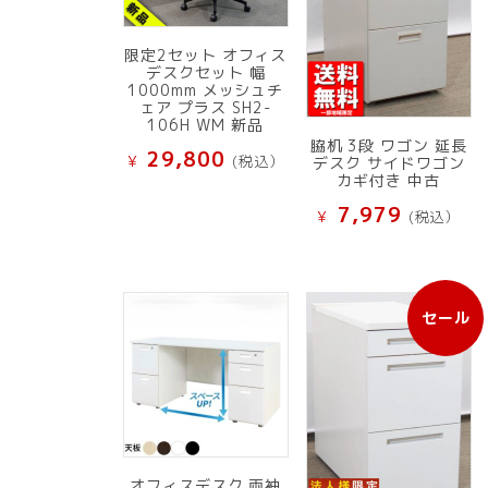
限定2セット オフィス
デスクセット 幅
1000mm メッシュチ
ェア プラス SH2-
106H WM 新品
脇机 3段 ワゴン 延長
29,800
¥
(税込）
デスク サイドワゴン
カギ付き 中古
7,979
¥
(税込）
セール
販
売
中
の
商
品
オフィスデスク 両袖