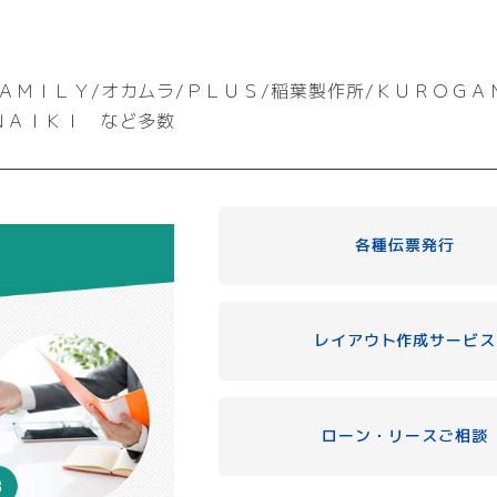
ＡＭＩＬＹ/オカムラ/ＰＬＵＳ/稲葉製作所/ＫＵＲＯＧＡ
ＮＡＩＫＩ など多数
各種伝票発行
レイアウト作成サービス
ローン・リースご相談