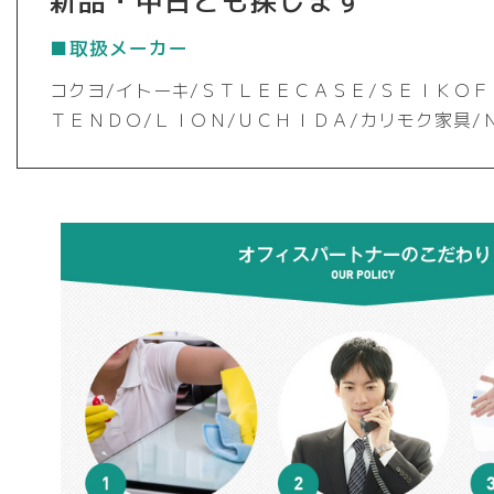
新品・中古とも探します
■取扱メーカー
コクヨ/イトーキ/ＳＴＬＥＥＣＡＳＥ/ＳＥＩＫＯＦ
ＴＥＮＤＯ/ＬＩＯＮ/ＵＣＨＩＤＡ/カリモク家具/