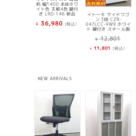
机 幅1400 本体ホワ
イト色 天板4色 鍵付
き LRD-146 新品
イトーキ サイドワゴ
ン 3段 CZR-
36,980
¥
(税込）
047LCC-9W9 ホワイ
ト 鍵付き スチール製
元
12,801
¥
の
現
11,801
(税込）
¥
価
在
格
の
は
価
¥ 12
格
NEW ARRIVALS
で
は
し
¥ 11,801
た。
で
す。