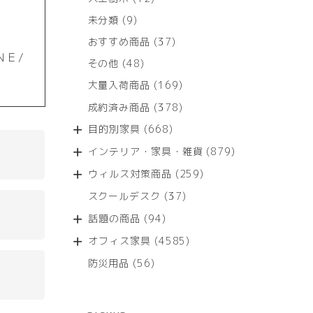
個
9
未分類
9
の
個
商
37
おすすめ商品
37
の
品
個
ＮＥ/
商
48
その他
48
の
品
個
商
169
大量入荷商品
169
の
品
個
商
378
成約済み商品
378
の
品
個
商
668
目的別家具
668
の
品
個
商
879
インテリア・家具・雑貨
879
の
品
個
商
259
ウィルス対策商品
259
の
品
個
商
37
スクールデスク
37
の
品
個
商
94
話題の商品
94
の
品
個
商
4585
オフィス家具
4585
の
品
個
商
56
防災用品
56
の
品
個
商
の
品
商