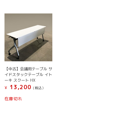
に
は
複
数
の
バ
リ
エ
ー
シ
【中古】会議用テーブル サ
ョ
イドスタックテーブル イト
ン
ーキ スクート HX
13,200
が
¥
(税込）
あ
在庫切れ
り
ま
す。
オ
プ