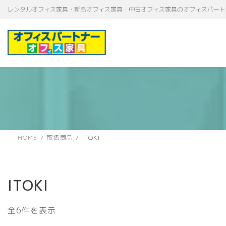
コ
ナ
レンタルオフィス家具・新品オフィス家具・中古オフィス家具のオフィスパート
ン
ビ
テ
ゲ
ン
ー
ツ
シ
へ
ョ
ス
ン
キ
に
ッ
移
プ
動
HOME
取扱商品
ITOKI
ITOKI
新
全6件を表示
し