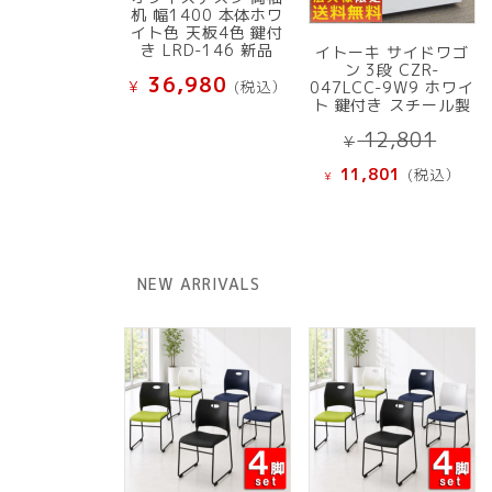
机 幅1400 本体ホワ
イト色 天板4色 鍵付
き LRD-146 新品
イトーキ サイドワゴ
ン 3段 CZR-
36,980
¥
(税込）
047LCC-9W9 ホワイ
ト 鍵付き スチール製
元
12,801
¥
の
現
11,801
(税込）
¥
価
在
格
の
は
価
¥ 12
格
NEW ARRIVALS
で
は
し
¥ 11,801
た。
で
す。