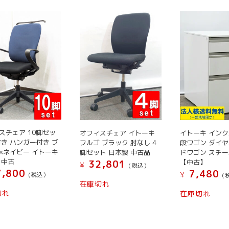
スチェア 10脚セッ
オフィスチェア イトーキ
イトーキ インク
付き ハンガー付き ブ
フルゴ ブラック 肘なし 4
段ワゴン ダイヤ
×ネイビー イトーキ
脚セット 日本製 中古品
ドワゴン スチ
 中古
【中古】
32,801
¥
(税込）
,800
7,480
¥
(税込）
(
こ
在庫切れ
こ
こ
の
切れ
在庫切れ
の
の
商
商
商
品
品
品
に