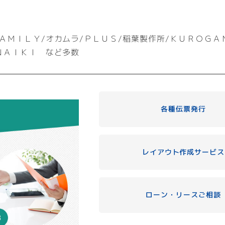
ＡＭＩＬＹ/オカムラ/ＰＬＵＳ/稲葉製作所/ＫＵＲＯＧＡ
ＮＡＩＫＩ など多数
各種伝票発行
レイアウト作成サービス
ローン・リースご相談