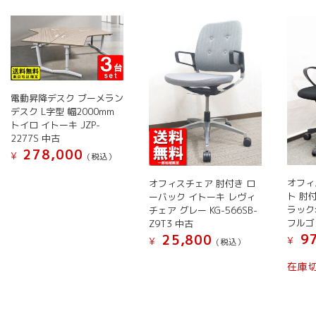
い
順
電動昇降デスク ブーメラン
デスク L字型 幅2000mm
トイロ イトーキ JZP-
2277S 中古
278,000
¥
(税込）
オフィ
オフィスチェア 肘付き ロ
ト 肘
ーバック イトーキ レヴィ
ラック
チェア グレー KG-566SB-
フルゴ
Z9T3 中古
97
25,800
¥
¥
(税込）
こ
在庫
の
商
品