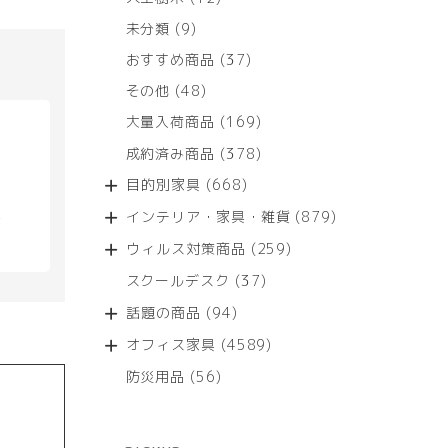
個
9
未分類
9
の
個
商
37
おすすめ商品
37
の
品
個
商
48
その他
48
の
品
個
商
169
大量入荷商品
169
の
品
個
商
378
成約済み商品
378
の
品
個
商
668
目的別家具
668
の
品
個
商
879
具
インテリア・家具・雑貨
879
の
品
個
商
259
ウィルス対策商品
259
の
品
個
商
37
スクールデスク
37
の
品
個
商
94
話題の商品
94
の
品
個
商
4589
オフィス家具
4589
の
品
個
商
56
防災用品
56
の
品
個
商
の
品
商