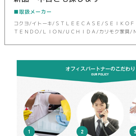
■取扱メーカー
コクヨ/イトーキ/ＳＴＬＥＥＣＡＳＥ/ＳＥＩＫＯＦ
ＴＥＮＤＯ/ＬＩＯＮ/ＵＣＨＩＤＡ/カリモク家具/