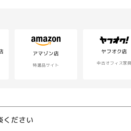
シ
シ
ョ
ョ
ョ
ン
ン
ン
は
は
は
商
商
商
品
品
品
ペ
ペ
ペ
ー
ー
ー
ジ
店
ヤフオク店
アマゾン店
ジ
ジ
か
か
か
ら
中古オフィス家
特選品サイト
ら
ら
選
選
選
択
択
択
で
で
で
き
き
き
ま
ま
ま
す
す
す
談ください