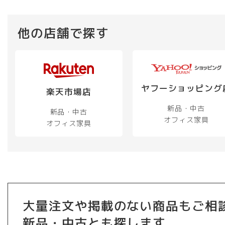
シ
ョ
ン
他の店舗で探す
は
商
品
ペ
ー
ヤフーショッピング
楽天市場店
ジ
か
新品・中古
新品・中古
ら
オフィス家具
オフィス家具
選
択
で
き
ま
す
大量注文や掲載のない商品もご相
新品・中古とも探します