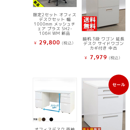
限定2セット オフィス
デスクセット 幅
1000mm メッシュチ
ェア プラス SH2-
106H WM 新品
脇机 3段 ワゴン 延長
29,800
¥
(税込）
デスク サイドワゴン
カギ付き 中古
7,979
¥
(税込）
セール
販
売
中
の
商
品
オフィスデスク 両袖