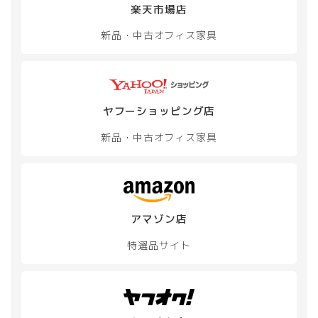
択
択
楽天市場店
ョ
で
で
ン
き
き
新品・中古
オフィス家具
が
ま
ま
あ
す
す
り
ま
す。
オ
ヤフーショッピング店
プ
新品・中古
オフィス家具
シ
ョ
ン
は
商
品
アマゾン店
ペ
ー
特選品サイト
ジ
か
ら
選
択