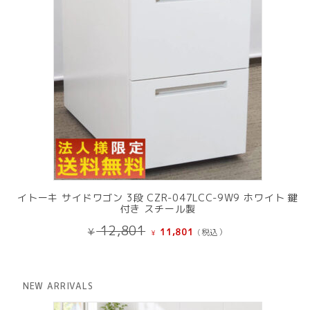
イトーキ サイドワゴン 3段 CZR-047LCC-9W9 ホワイト 鍵
付き スチール製
元
現
12,801
¥
11,801
(税込）
¥
の
在
価
の
格
価
は
格
NEW ARRIVALS
¥ 12,801
は