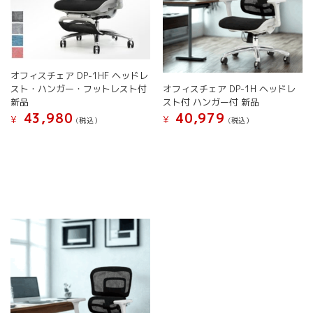
オフィスチェア DP-1HF ヘッドレ
オフィスチェア DP-1H ヘッドレ
スト・ハンガー・フットレスト付
スト付 ハンガー付 新品
新品
40,979
43,980
¥
¥
(税込）
(税込）
こ
こ
の
の
商
商
品
品
に
に
は
は
複
複
数
数
の
の
バ
バ
リ
リ
エ
エ
ー
ー