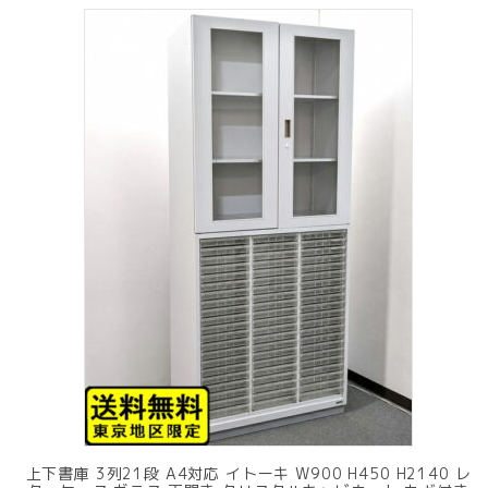
上下書庫 3列21段 A4対応 イトーキ W900 H450 H2140 レ