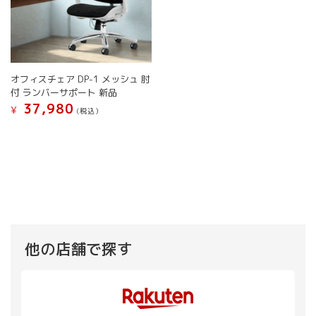
シ
シ
ョ
ョ
ン
ン
が
が
あ
あ
り
り
オフィスチェア DP-1 メッシュ 肘
ま
ま
付 ランバーサポート 新品
す。
す。
37,980
¥
(税込）
オ
オ
こ
プ
プ
の
シ
シ
商
ョ
ョ
品
ン
ン
に
は
は
は
商
商
複
品
品
数
ペ
ペ
の
他の店舗で探す
ー
ー
バ
ジ
ジ
リ
か
か
エ
ら
ら
ー
選
選
シ