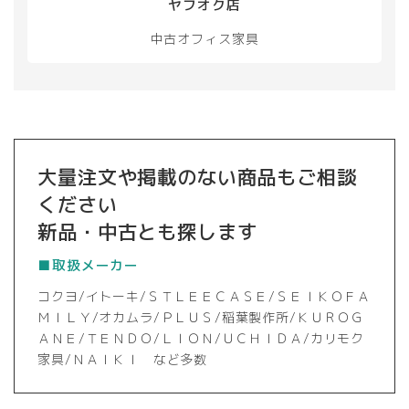
ヤフオク店
で
き
中古オフィス家具
ま
す
大量注文や掲載のない商品もご相談
ください
新品・中古とも探します
■取扱メーカー
コクヨ/イトーキ/ＳＴＬＥＥＣＡＳＥ/ＳＥＩＫＯＦＡ
ＭＩＬＹ/オカムラ/ＰＬＵＳ/稲葉製作所/ＫＵＲＯＧ
ＡＮＥ/ＴＥＮＤＯ/ＬＩＯＮ/ＵＣＨＩＤＡ/カリモク
家具/ＮＡＩＫＩ など多数