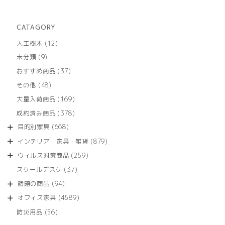
CATAGORY
12
人工樹木
12
個
9
未分類
9
の
個
商
37
おすすめ商品
37
の
品
個
商
48
その他
48
の
品
個
商
169
大量入荷商品
169
の
品
個
商
378
成約済み商品
378
の
品
個
商
668
目的別家具
668
の
品
個
商
879
インテリア・家具・雑貨
879
の
品
個
商
259
ウィルス対策商品
259
の
品
個
商
37
スクールデスク
37
の
品
個
商
94
話題の商品
94
の
品
個
商
4589
オフィス家具
4589
の
品
個
商
56
防災用品
56
の
品
個
商