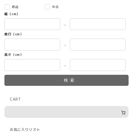
新品
中古
幅（cm）
～
奥行（cm）
～
高さ（cm）
～
検索
CART
お気に入りリスト