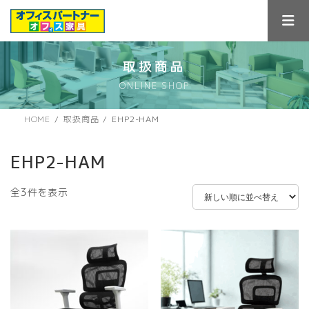
コ
ナ
ン
ビ
テ
ゲ
ン
ー
ツ
シ
取扱商品
へ
ョ
ONLINE SHOP
ス
ン
キ
に
ッ
移
HOME
取扱商品
EHP2-HAM
プ
動
EHP2-HAM
新
全3件を表示
し
い
順