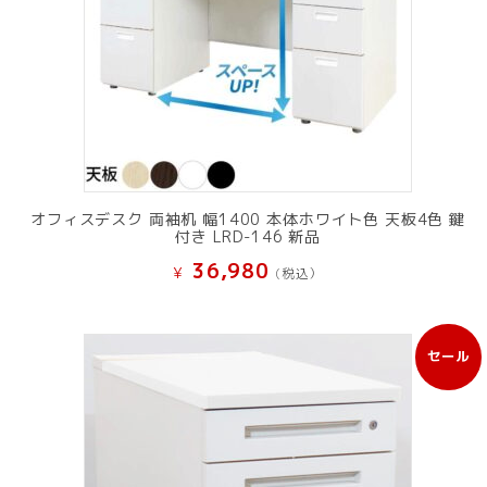
オフィスデスク 両袖机 幅1400 本体ホワイト色 天板4色 鍵
付き LRD-146 新品
36,980
¥
(税込）
セール
販
売
中
の
商
品