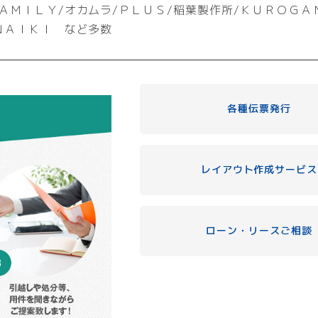
ＡＭＩＬＹ/オカムラ/ＰＬＵＳ/稲葉製作所/ＫＵＲＯＧＡ
ＮＡＩＫＩ など多数
各種伝票発行
レイアウト作成サービス
ローン・リースご相談