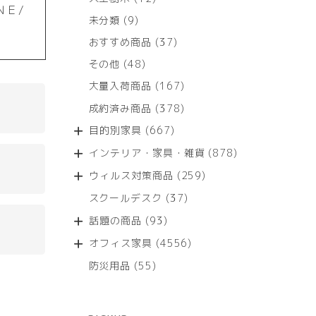
ＮＥ/
個
9
未分類
9
の
個
商
37
おすすめ商品
37
の
品
個
商
48
その他
48
の
品
個
商
167
大量入荷商品
167
の
品
個
商
378
成約済み商品
378
の
品
個
商
667
目的別家具
667
の
品
個
商
878
インテリア・家具・雑貨
878
の
品
個
商
259
ウィルス対策商品
259
の
品
個
商
37
スクールデスク
37
の
品
個
商
93
話題の商品
93
の
品
個
商
4556
オフィス家具
4556
の
品
個
商
55
防災用品
55
の
品
個
商
の
品
商