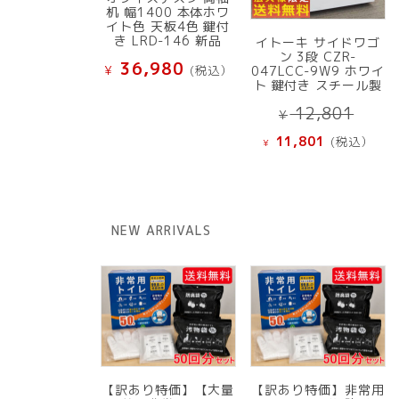
机 幅1400 本体ホワ
イト色 天板4色 鍵付
き LRD-146 新品
イトーキ サイドワゴ
ン 3段 CZR-
36,980
¥
(税込）
047LCC-9W9 ホワイ
ト 鍵付き スチール製
元
12,801
¥
の
現
11,801
(税込）
¥
価
在
格
の
は
価
¥ 12
格
NEW ARRIVALS
で
は
し
¥ 11,801
た。
で
す。
【訳あり特価】【大量
【訳あり特価】非常用