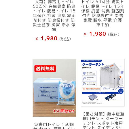
入荷】非常用トイレ
トイレ 50回分 防災ト
50回分 在庫豊富 防災
イレ 簡易トイレ 15年
トイレ 簡易トイレ 15
保存 抗菌 消臭 凝固剤
年保存 抗菌 消臭 凝固
付き 防臭袋付き 災害
剤付き 防臭袋付き 防
地震 断水 停電 介護
災士監修 災害 断水 停
車中泊
電
1,980
¥
(税込）
1,980
¥
(税込）
【暑さ対策】熱中症避
難用テント クーラー
テント スポット冷房
災害用トイレ 150回
テント スイデン SS-
分 セット 簡易トイレ