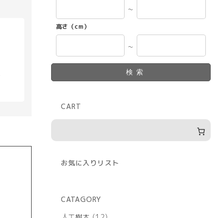
～
高さ（cm）
～
検索
具
CART
お気に入りリスト
CATAGORY
12
人工樹木
12