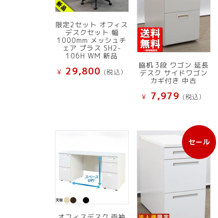
限定2セット オフィス
デスクセット 幅
1000mm メッシュチ
ェア プラス SH2-
106H WM 新品
脇机 3段 ワゴン 延長
29,800
¥
(税込）
デスク サイドワゴン
カギ付き 中古
7,979
¥
(税込）
セール
販
売
中
の
商
品
オフィスデスク 両袖