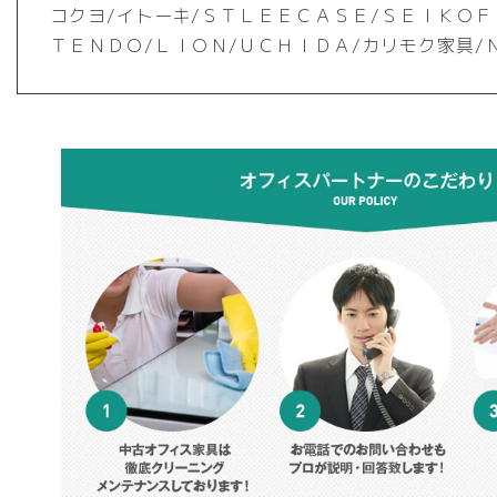
コクヨ/イトーキ/ＳＴＬＥＥＣＡＳＥ/ＳＥＩＫＯＦ
ＴＥＮＤＯ/ＬＩＯＮ/ＵＣＨＩＤＡ/カリモク家具/