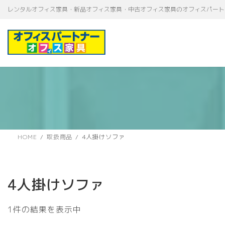
コ
ナ
レンタルオフィス家具・新品オフィス家具・中古オフィス家具のオフィスパート
ン
ビ
テ
ゲ
ン
ー
ツ
シ
へ
ョ
ス
ン
キ
に
ッ
移
プ
動
HOME
取扱商品
4人掛けソファ
4人掛けソファ
1件の結果を表示中