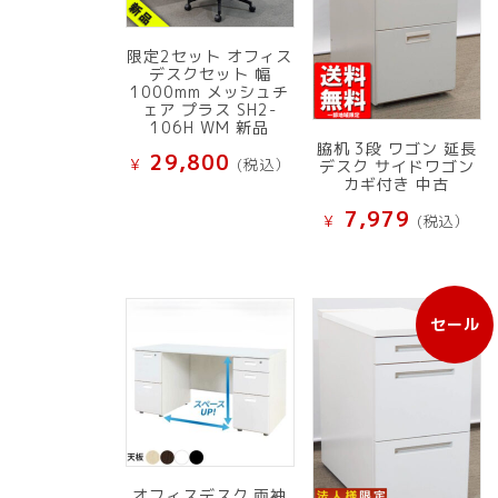
限定2セット オフィス
デスクセット 幅
1000mm メッシュチ
ェア プラス SH2-
106H WM 新品
脇机 3段 ワゴン 延長
29,800
¥
(税込）
デスク サイドワゴン
カギ付き 中古
7,979
¥
(税込）
セール
販
売
中
の
商
品
オフィスデスク 両袖