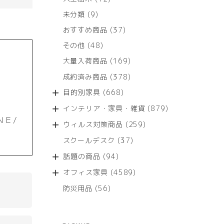
個
9
未分類
9
の
個
商
37
おすすめ商品
37
の
品
個
商
48
その他
48
の
品
個
商
169
大量入荷商品
169
の
品
個
商
378
成約済み商品
378
の
品
個
商
668
目的別家具
668
の
品
個
商
879
インテリア・家具・雑貨
879
の
品
個
ＮＥ/
商
259
ウィルス対策商品
259
の
品
個
商
37
スクールデスク
37
の
品
個
商
94
話題の商品
94
の
品
個
商
4589
オフィス家具
4589
の
品
個
商
56
防災用品
56
の
品
個
商
の
品
商