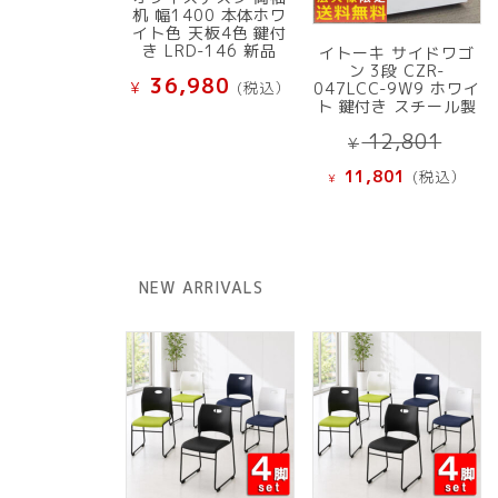
机 幅1400 本体ホワ
イト色 天板4色 鍵付
き LRD-146 新品
イトーキ サイドワゴ
ン 3段 CZR-
36,980
¥
(税込）
047LCC-9W9 ホワイ
ト 鍵付き スチール製
元
12,801
¥
の
現
11,801
(税込）
¥
価
在
格
の
は
価
¥ 12
格
NEW ARRIVALS
で
は
し
¥ 11,801
た。
で
す。