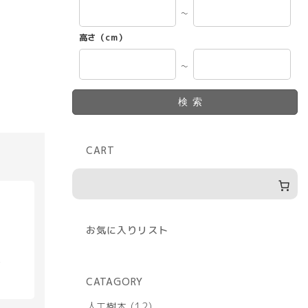
～
高さ（cm）
～
検索
CART
お気に入りリスト
具
CATAGORY
12
人工樹木
12