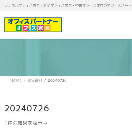
コ
ナ
レンタルオフィス家具・新品オフィス家具・中古オフィス家具のオフィスパート
ン
ビ
テ
ゲ
ン
ー
ツ
シ
へ
ョ
ス
ン
キ
に
ッ
移
プ
動
HOME
取扱商品
20240726
20240726
1件の結果を表示中