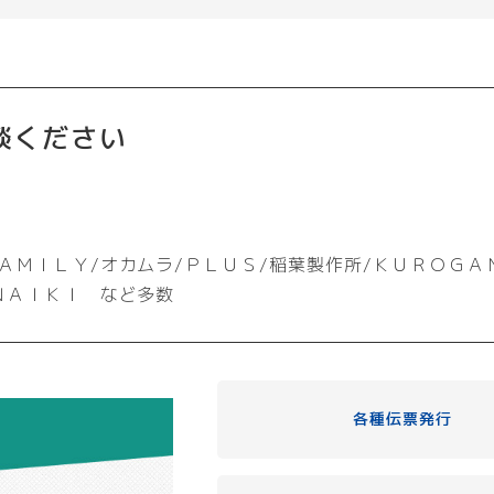
談ください
ＡＭＩＬＹ/オカムラ/ＰＬＵＳ/稲葉製作所/ＫＵＲＯＧＡ
ＮＡＩＫＩ など多数
各種伝票発行