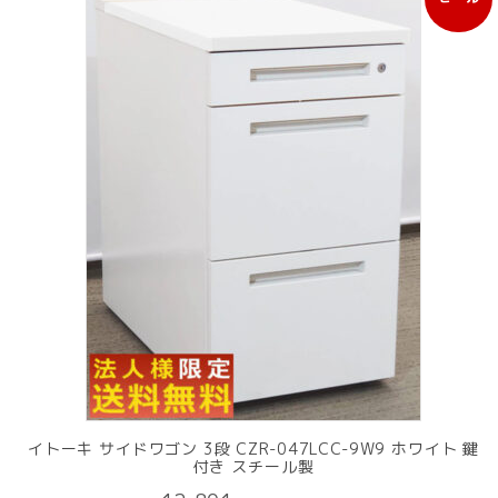
販
売
中
の
商
品
イトーキ サイドワゴン 3段 CZR-047LCC-9W9 ホワイト 鍵
付き スチール製
元
現