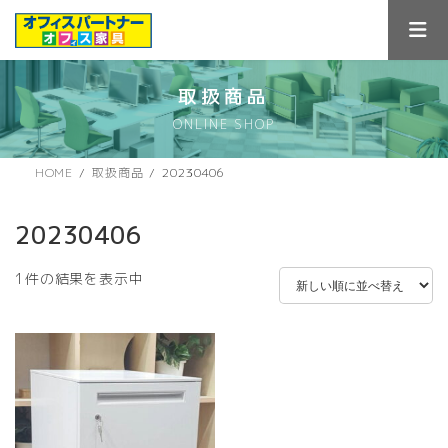
コ
ナ
ン
ビ
テ
ゲ
ン
ー
ツ
シ
取扱商品
へ
ョ
ONLINE SHOP
ス
ン
キ
に
ッ
移
HOME
取扱商品
20230406
プ
動
20230406
1件の結果を表示中