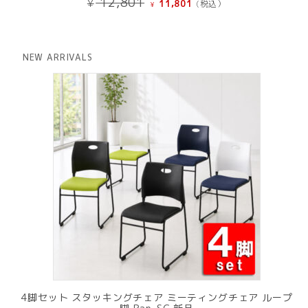
12,801
¥
11,801
(税込）
¥
の
在
価
の
格
価
は
格
NEW ARRIVALS
¥ 12,801
は
で
¥ 11,801
し
で
た。
す。
4脚セット スタッキングチェア ミーティングチェア ループ