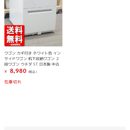
ワゴン カギ付き ホワイト色 イン
サイドワゴン 机下収納ワゴン ２
段ワゴン ウチダ ST 日本製 中古
8,980
¥
(税込）
こ
在庫切れ
の
商
品
に
は
複
数
の