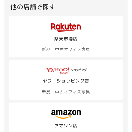
バ
他の店舗で探す
リ
エ
ー
シ
ョ
ン
楽天市場店
が
あ
新品・中古
オフィス家具
り
ま
す。
オ
プ
ヤフーショッピング店
シ
ョ
新品・中古
オフィス家具
ン
は
商
品
ペ
ー
アマゾン店
ジ