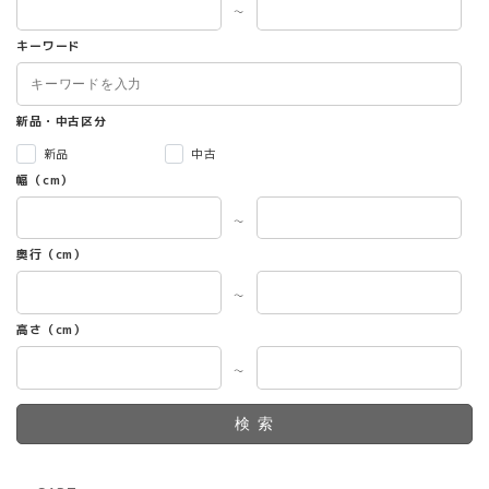
～
キーワード
新品・中古区分
新品
中古
幅（cm）
～
奥行（cm）
～
高さ（cm）
～
検索