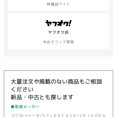
特選品サイト
か
ら
選
択
で
き
ヤフオク店
ま
す
中古オフィス家具
大量注文や掲載のない商品もご相談
ください
新品・中古とも探します
■取扱メーカー
コクヨ/イトーキ/ＳＴＬＥＥＣＡＳＥ/ＳＥＩＫＯＦＡ