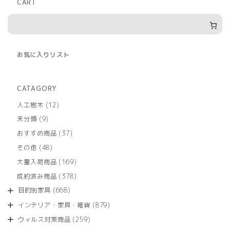
CART
お気に入りリスト
CATAGORY
12
人工樹木
12
個
9
未分類
9
の
個
商
37
おすすめ商品
37
の
品
個
商
48
その他
48
の
品
個
商
169
大量入荷商品
169
の
品
個
商
378
成約済み商品
378
の
品
個
商
668
目的別家具
668
の
品
個
商
879
インテリア・家具・雑貨
879
の
品
個
商
259
ウィルス対策商品
259
の
品
個