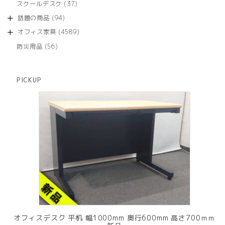
商
37
スクールデスク
37
の
品
個
商
94
話題の商品
94
の
品
個
商
4589
オフィス家具
4589
の
品
個
商
56
防災用品
56
の
品
個
商
の
品
商
PICKUP
品
オフィスデスク 平机 幅1000mm 奥行600mm 高さ700ｍｍ