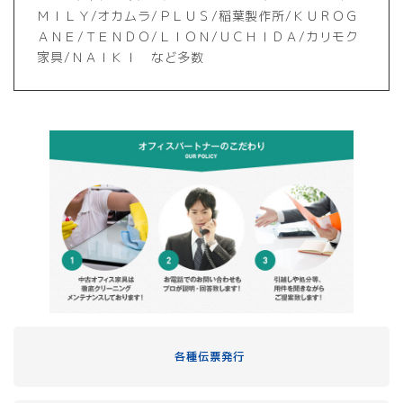
ＭＩＬＹ/オカムラ/ＰＬＵＳ/稲葉製作所/ＫＵＲＯＧ
ＡＮＥ/ＴＥＮＤＯ/ＬＩＯＮ/ＵＣＨＩＤＡ/カリモク
家具/ＮＡＩＫＩ など多数
各種伝票発行