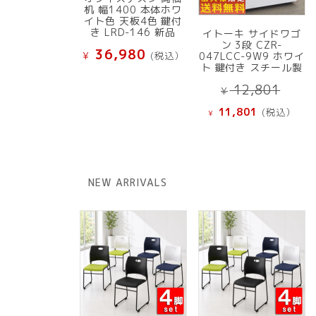
机 幅1400 本体ホワ
イト色 天板4色 鍵付
き LRD-146 新品
イトーキ サイドワゴ
ン 3段 CZR-
36,980
¥
(税込）
047LCC-9W9 ホワイ
ト 鍵付き スチール製
元
12,801
¥
の
現
11,801
(税込）
¥
価
在
格
の
は
価
¥ 12
格
NEW ARRIVALS
で
は
し
¥ 11,801
た。
で
す。