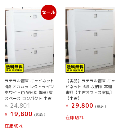
い
セール
順
ラテラル書庫 キャビネット
【美品】ラテラル書庫 キャ
3段 オカムラ レクトライン
ビネット 3段 収納庫 本棚
ホワイト色 W800 幅80 省
書棚【中古オフィス家具】
スペース コンパクト 中古
【中古】
元
24,801
29,800
¥
¥
(税込）
の
現
19,800
¥
(税込）
価
在庫切れ
在
格
の
在庫切れ
は
価
¥ 24,801
格