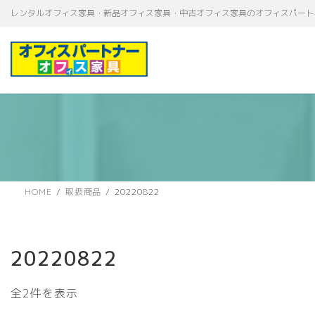
コ
ナ
レンタルオフィス家具・新品オフィス家具・中古オフィス家具のオフィスパート
ン
ビ
テ
ゲ
ン
ー
ツ
シ
へ
ョ
ス
ン
キ
に
ッ
移
プ
動
HOME
取扱商品
20220822
20220822
新
全2件を表示
し