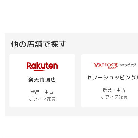
で
は
し
¥ 19,800
た。
で
す。
他の店舗で探す
ヤフーショッピング
楽天市場店
新品・中古
新品・中古
オフィス家具
オフィス家具