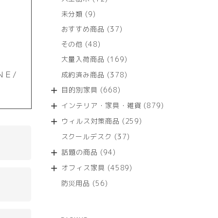
個
9
未分類
9
の
個
商
37
おすすめ商品
37
の
品
個
商
48
その他
48
の
品
個
商
169
大量入荷商品
169
の
品
個
商
ＮＥ/
378
成約済み商品
378
の
品
個
商
668
目的別家具
668
の
品
個
商
879
インテリア・家具・雑貨
879
の
品
個
商
259
ウィルス対策商品
259
の
品
個
商
37
スクールデスク
37
の
品
個
商
94
話題の商品
94
の
品
個
商
4589
オフィス家具
4589
の
品
個
商
56
防災用品
56
の
品
個
商
の
品
商