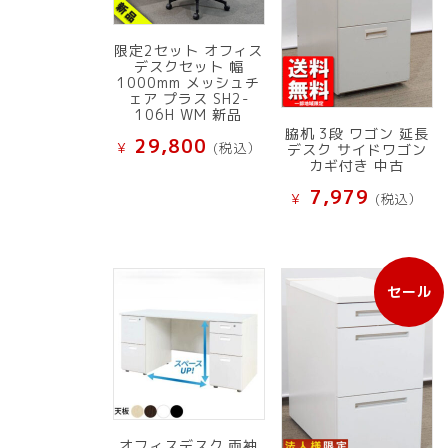
限定2セット オフィス
デスクセット 幅
1000mm メッシュチ
ェア プラス SH2-
106H WM 新品
脇机 3段 ワゴン 延長
29,800
¥
(税込）
デスク サイドワゴン
カギ付き 中古
7,979
¥
(税込）
セール
販
売
中
の
商
品
オフィスデスク 両袖