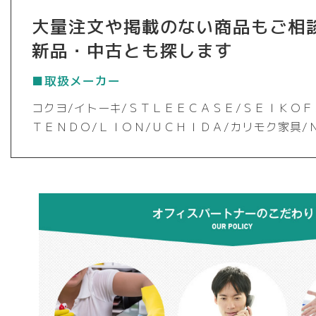
大量注文や掲載のない商品もご相
新品・中古とも探します
■取扱メーカー
コクヨ/イトーキ/ＳＴＬＥＥＣＡＳＥ/ＳＥＩＫＯＦ
ＴＥＮＤＯ/ＬＩＯＮ/ＵＣＨＩＤＡ/カリモク家具/