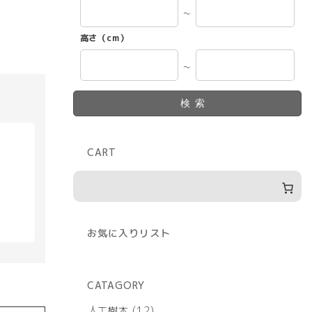
～
高さ（cm）
～
検索
CART
具
お気に入りリスト
CATAGORY
12
人工樹木
12