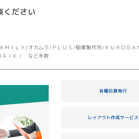
談ください
ＡＭＩＬＹ/オカムラ/ＰＬＵＳ/稲葉製作所/ＫＵＲＯＧＡ
ＮＡＩＫＩ など多数
各種伝票発行
レイアウト作成サービス