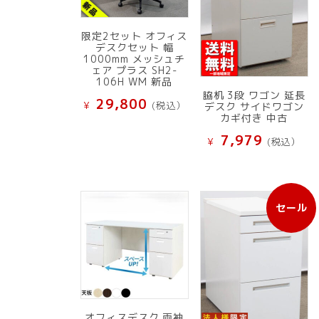
限定2セット オフィス
デスクセット 幅
1000mm メッシュチ
ェア プラス SH2-
106H WM 新品
脇机 3段 ワゴン 延長
29,800
¥
(税込）
デスク サイドワゴン
カギ付き 中古
7,979
¥
(税込）
セール
販
売
中
の
商
品
オフィスデスク 両袖