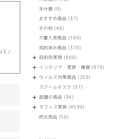
個
9
未分類
9
の
個
商
37
おすすめ商品
37
の
品
個
商
48
その他
48
の
品
個
商
169
大量入荷商品
169
の
品
個
商
378
成約済み商品
378
の
ＮＥ/
品
個
商
668
目的別家具
668
の
品
個
商
879
インテリア・家具・雑貨
879
の
品
個
商
259
ウィルス対策商品
259
の
品
個
商
37
スクールデスク
37
の
品
個
商
94
話題の商品
94
の
品
個
商
4589
オフィス家具
4589
の
品
個
商
56
防災用品
56
の
品
個
商
の
品
商