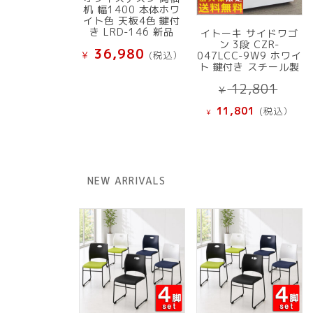
机 幅1400 本体ホワ
イト色 天板4色 鍵付
き LRD-146 新品
イトーキ サイドワゴ
ン 3段 CZR-
36,980
¥
(税込）
047LCC-9W9 ホワイ
ト 鍵付き スチール製
元
12,801
¥
の
現
11,801
(税込）
¥
価
在
格
の
は
価
¥ 12
格
NEW ARRIVALS
で
は
し
¥ 11,801
た。
で
す。