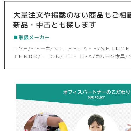
大量注文や掲載のない商品もご相
新品・中古とも探します
■取扱メーカー
コクヨ/イトーキ/ＳＴＬＥＥＣＡＳＥ/ＳＥＩＫＯＦ
ＴＥＮＤＯ/ＬＩＯＮ/ＵＣＨＩＤＡ/カリモク家具/