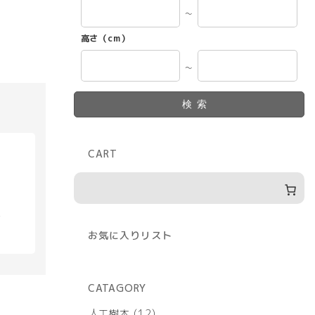
～
高さ（cm）
～
検索
CART
具
お気に入りリスト
CATAGORY
12
人工樹木
12