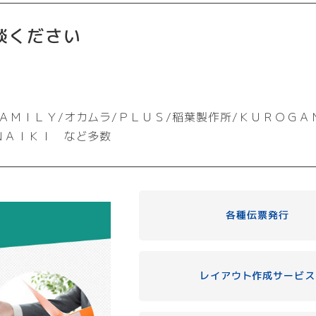
談ください
ＡＭＩＬＹ/オカムラ/ＰＬＵＳ/稲葉製作所/ＫＵＲＯＧＡ
ＮＡＩＫＩ など多数
各種伝票発行
レイアウト作成サービス