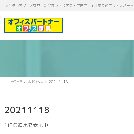
コ
ナ
レンタルオフィス家具・新品オフィス家具・中古オフィス家具のオフィスパート
ン
ビ
テ
ゲ
ン
ー
ツ
シ
へ
ョ
ス
ン
キ
に
ッ
移
プ
動
HOME
取扱商品
20211118
20211118
1件の結果を表示中