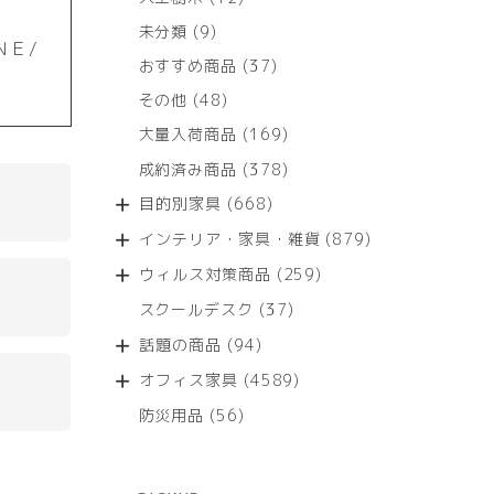
個
9
未分類
9
の
ＮＥ/
個
商
37
おすすめ商品
37
の
品
個
商
48
その他
48
の
品
個
商
169
大量入荷商品
169
の
品
個
商
378
成約済み商品
378
の
品
個
商
668
目的別家具
668
の
品
個
商
879
インテリア・家具・雑貨
879
の
品
個
商
259
ウィルス対策商品
259
の
品
個
商
37
スクールデスク
37
の
品
個
商
94
話題の商品
94
の
品
個
商
4589
オフィス家具
4589
の
品
個
商
56
防災用品
56
の
品
個
商
の
品
商