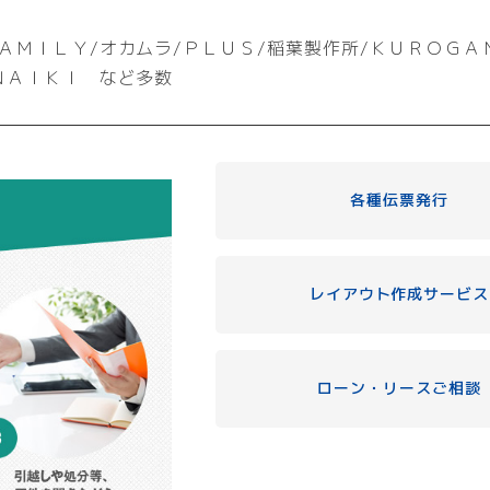
ＡＭＩＬＹ/オカムラ/ＰＬＵＳ/稲葉製作所/ＫＵＲＯＧＡ
ＮＡＩＫＩ など多数
各種伝票発行
レイアウト作成サービス
ローン・リースご相談