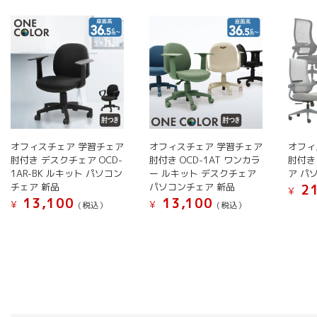
い
順
オフィスチェア 学習チェア
オフィスチェア 学習チェア
オフィ
肘付き デスクチェア OCD-
肘付き OCD-1AT ワンカラ
肘付き 
1AR-BK ルキット パソコン
ー ルキット デスクチェア
ア パ
チェア 新品
パソコンチェア 新品
21
¥
13,100
13,100
¥
¥
(税込）
(税込）
こ
こ
こ
の
の
の
商
商
商
品
品
品
に
に
に
は
は
は
複