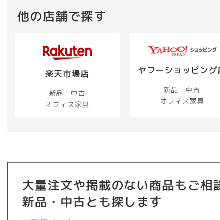
複
複
数
他の店舗で探す
数
数
の
の
の
バ
バ
バ
リ
リ
リ
エ
エ
エ
ー
ヤフーショッピング
ー
ー
楽天市場店
シ
シ
シ
ョ
新品・中古
新品・中古
ョ
ョ
ン
オフィス家具
オフィス家具
ン
ン
が
が
が
あ
あ
あ
り
り
り
ま
ま
ま
す。
す。
す。
オ
オ
オ
プ
大量注文や掲載のない商品もご相
プ
プ
シ
シ
シ
ョ
新品・中古とも探します
ョ
ョ
ン
ン
ン