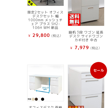
限定2セット オフィス
デスクセット 幅
1000mm メッシュチ
ェア プラス SH2-
106H WM 新品
脇机 3段 ワゴン 延長
29,800
¥
(税込）
デスク サイドワゴン
カギ付き 中古
7,979
¥
(税込）
セール
販
売
中
の
商
品
オフィスデスク 両袖