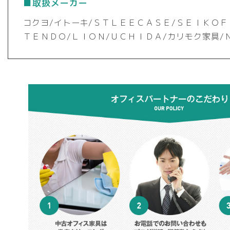
は
■取扱メーカー
は
は
商
商
商
コクヨ/イトーキ/ＳＴＬＥＥＣＡＳＥ/ＳＥＩＫＯＦ
品
品
品
ペ
ＴＥＮＤＯ/ＬＩＯＮ/ＵＣＨＩＤＡ/カリモク家具/
ペ
ペ
ー
ー
ー
ジ
ジ
ジ
か
か
か
ら
ら
ら
選
選
選
択
択
択
で
で
で
き
き
き
ま
ま
ま
す
す
す