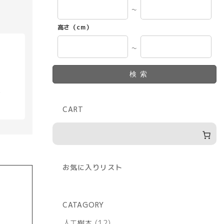
～
高さ（cm）
～
検索
具
CART
お気に入りリスト
CATAGORY
12
人工樹木
12