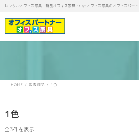
コ
ナ
レンタルオフィス家具・新品オフィス家具・中古オフィス家具のオフィスパート
ン
ビ
テ
ゲ
ン
ー
ツ
シ
へ
ョ
ス
ン
キ
に
ッ
移
プ
動
HOME
取扱商品
1色
1色
新
全3件を表示
し