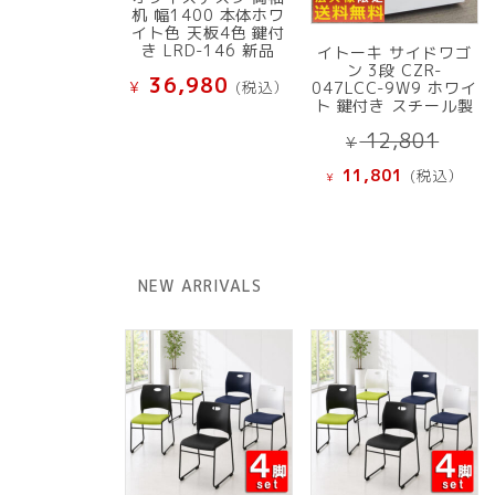
机 幅1400 本体ホワ
イト色 天板4色 鍵付
き LRD-146 新品
イトーキ サイドワゴ
ン 3段 CZR-
36,980
¥
(税込）
047LCC-9W9 ホワイ
ト 鍵付き スチール製
元
12,801
¥
の
現
11,801
(税込）
¥
価
在
格
の
は
価
¥ 12
格
NEW ARRIVALS
で
は
し
¥ 11,801
た。
で
す。