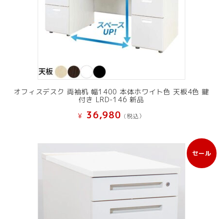
オフィスデスク 両袖机 幅1400 本体ホワイト色 天板4色 鍵
付き LRD-146 新品
36,980
¥
(税込）
セール
販
売
中
の
商
品