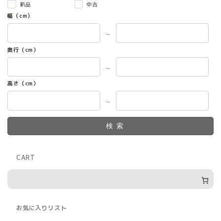
新品
中古
幅（cm）
～
奥行（cm）
～
高さ（cm）
～
検索
CART
お気に入りリスト