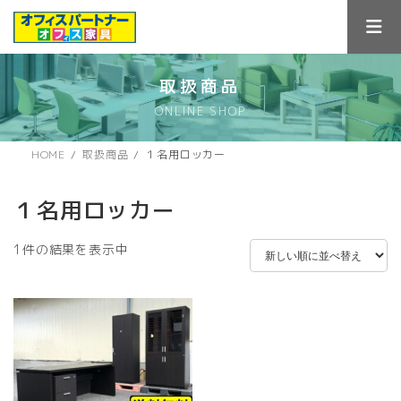
コ
ナ
ン
ビ
テ
ゲ
ン
ー
ツ
シ
取扱商品
へ
ョ
ONLINE SHOP
ス
ン
キ
に
ッ
移
HOME
取扱商品
１名用ロッカー
プ
動
１名用ロッカー
1件の結果を表示中