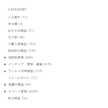
CATAGORY
12
人工樹木
12
個
9
未分類
9
の
個
商
37
おすすめ商品
37
の
品
個
商
48
その他
48
の
品
個
商
169
大量入荷商品
169
の
品
個
商
378
成約済み商品
378
の
品
個
商
668
目的別家具
668
の
品
個
商
879
インテリア・家具・雑貨
879
の
品
個
商
259
ウィルス対策商品
259
の
品
個
商
37
スクールデスク
37
の
品
個
商
94
話題の商品
94
の
品
個
商
4589
オフィス家具
4589
の
品
個
商
56
防災用品
56
の
品
個
商
の