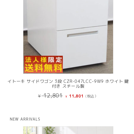
イトーキ サイドワゴン 3段 CZR-047LCC-9W9 ホワイト 鍵
付き スチール製
元
現
12,801
¥
11,801
(税込）
¥
の
在
価
の
格
価
は
格
NEW ARRIVALS
¥ 12,801
は
で
¥ 11,801