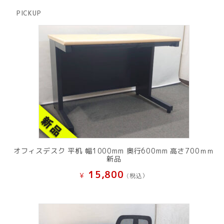
品
商
PICKUP
品
オフィスデスク 平机 幅1000mm 奥行600mm 高さ700ｍｍ
新品
15,800
¥
(税込）