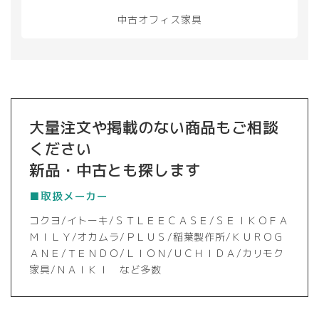
中古オフィス家具
大量注文や掲載のない商品もご相談
ください
新品・中古とも探します
■取扱メーカー
コクヨ/イトーキ/ＳＴＬＥＥＣＡＳＥ/ＳＥＩＫＯＦＡ
ＭＩＬＹ/オカムラ/ＰＬＵＳ/稲葉製作所/ＫＵＲＯＧ
ＡＮＥ/ＴＥＮＤＯ/ＬＩＯＮ/ＵＣＨＩＤＡ/カリモク
家具/ＮＡＩＫＩ など多数