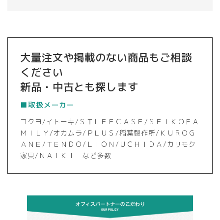
大量注文や掲載のない商品もご相談
ください
新品・中古とも探します
■取扱メーカー
コクヨ/イトーキ/ＳＴＬＥＥＣＡＳＥ/ＳＥＩＫＯＦＡ
ＭＩＬＹ/オカムラ/ＰＬＵＳ/稲葉製作所/ＫＵＲＯＧ
ＡＮＥ/ＴＥＮＤＯ/ＬＩＯＮ/ＵＣＨＩＤＡ/カリモク
家具/ＮＡＩＫＩ など多数