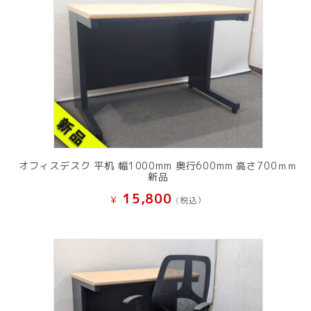
オフィスデスク 平机 幅1000mm 奥行600mm 高さ700ｍｍ
新品
15,800
¥
(税込）