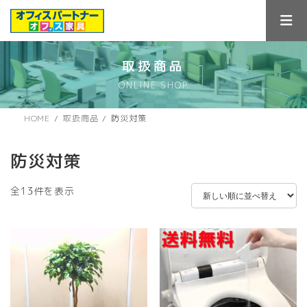
コ
ナ
ン
ビ
テ
ゲ
ン
ー
ツ
シ
取扱商品
へ
ョ
ONLINE SHOP
ス
ン
キ
に
ッ
移
HOME
取扱商品
防災対策
プ
動
防災対策
新
全13件を表示
し
い
順