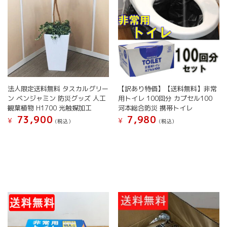
法人限定送料無料 タスカルグリー
【訳あり特価】【送料無料】非常
ン ベンジャミン 防災グッズ 人工
用トイレ 100回分 カプセル100
観葉植物 H1700 光触媒加工
河本総合防災 携帯トイレ
73,900
7,980
¥
¥
(税込）
(税込）
こ
の
商
品
に
は
複
数
の
バ