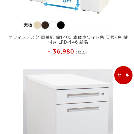
オフィスデスク 両袖机 幅1400 本体ホワイト色 天板4色 鍵
付き LRD-146 新品
36,980
¥
(税込）
セール
販
売
中
の
商
品