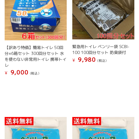
リ
エ
ー
シ
ョ
ン
が
緊急用トイレ ベンリー袋 SCBI-
【訳あり特価】簡易トイレ 50回
あ
100 100回分セット 防臭袋付
分×6箱セット 300回分セット 水
り
9,980
を使わない非常用トイレ 携帯トイ
¥
ま
(税込）
レ
す。
9,000
¥
オ
(税込）
プ
シ
ョ
ン
は
商
品
ペ
ー
ジ