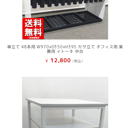
傘立て 48本用 W970×D350×H395 カサ立て オフィス用 業
務用 イトーキ 中古
12,800
¥
(税込）