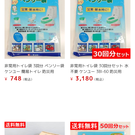
か
ら
選
択
で
き
ま
す
非常用トイレ袋 3回分 ベンリー袋
非常用トイレ袋 30回分セット 水
ケンユー 簡易トイレ 防災用
不要 ケンユー 3BI-60 防災用
748
3,180
¥
¥
(税込）
(税込）