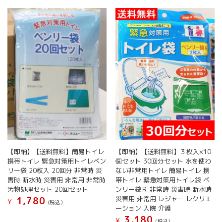
【即納】【送料無料】簡易トイレ
【即納】【送料無料】３枚入×10
携帯トイレ 緊急対策用トイレベン
個セット 30回分セット 水を使わ
リー袋 20枚入 20回分 非常時 災
ない非常用トイレ 簡易トイレ 携
害時 断水時 災害用 非常用 非常時
帯トイレ 緊急対策用トイレ袋 ベ
汚物処理セット 20回セット
ンリー袋Ｒ 非常時 災害時 断水時
災害用 非常用 レジャー レクリエ
1,780
¥
(税込）
ーション 入院 介護
3,180
¥
(税込）