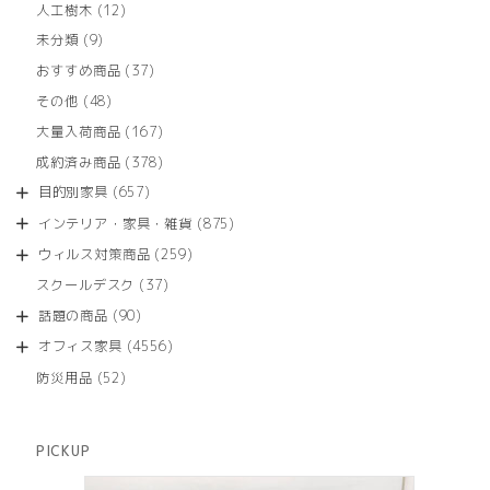
12
人工樹木
12
個
9
未分類
9
の
個
商
37
おすすめ商品
37
の
品
個
商
48
その他
48
の
品
個
商
167
大量入荷商品
167
の
品
個
商
378
成約済み商品
378
の
品
個
商
657
目的別家具
657
の
品
個
商
875
インテリア・家具・雑貨
875
の
品
個
商
259
ウィルス対策商品
259
の
品
個
商
37
スクールデスク
37
の
品
個
商
90
話題の商品
90
の
品
個
商
4556
オフィス家具
4556
の
品
個
商
52
防災用品
52
の
品
個
商
の
品
商
PICKUP
品