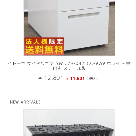
イトーキ サイドワゴン 3段 CZR-047LCC-9W9 ホワイト 鍵
付き スチール製
元
現
12,801
¥
11,801
(税込）
¥
の
在
価
の
格
価
は
格
NEW ARRIVALS
¥ 12,801
は
で
¥ 11,801
し
で
た。
す。