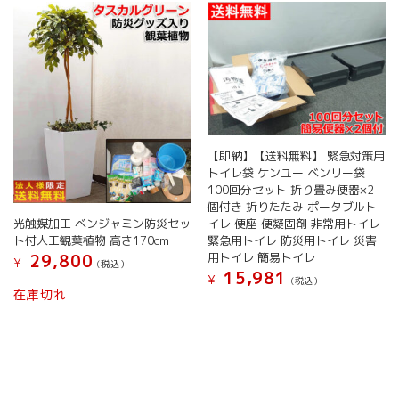
【即納】【送料無料】 緊急対策用
トイレ袋 ケンユー ベンリー袋
100回分セット 折り畳み便器×2
個付き 折りたたみ ポータブルト
光触媒加工 ベンジャミン防災セッ
イレ 便座 便凝固剤 非常用トイレ
ト付人工観葉植物 高さ170cm
緊急用トイレ 防災用トイレ 災害
用トイレ 簡易トイレ
29,800
¥
(税込）
15,981
¥
(税込）
在庫切れ