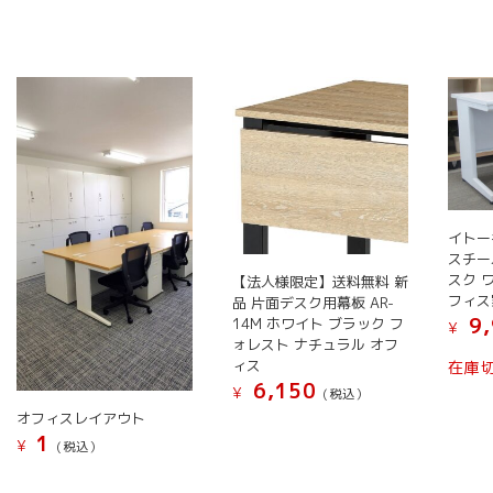
イトーキ
スチー
スク 
【法人様限定】送料無料 新
フィス
品 片面デスク用幕板 AR-
9,
14M ホワイト ブラック フ
¥
ォレスト ナチュラル オフ
ィス
在庫
6,150
¥
(税込）
オフィスレイアウト
こ
1
¥
の
(税込）
商