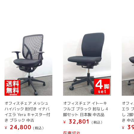
プ
シ
の
の
の
シ
ョ
商
商
商
ョ
ン
品
品
品
ン
は
に
に
に
は
商
は
は
は
商
品
複
複
複
品
ペ
数
数
数
ペ
ー
の
の
の
ー
ジ
バ
バ
バ
ジ
か
リ
リ
リ
か
ら
エ
エ
エ
ら
選
ー
ー
ー
選
択
シ
シ
シ
択
で
ョ
ョ
ョ
で
き
ン
ン
ン
き
オフィスチェア メッシュ
オフィスチェア イトーキ
オフィ
ま
が
が
が
ハイバック 肘付き イナバ
フルゴ ブラック 肘なし 4
エラ 
ま
す
あ
あ
あ
イエラ Yera キャスター付
脚セット 日本製 中古品
し 2
す
り
り
り
き ブラック 中古
き 中
32,801
¥
(税込）
ま
ま
ま
24,800
39
¥
¥
(税込）
こ
す。
す。
す。
在庫切れ