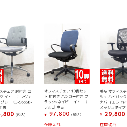
商
に
に
品
は
は
に
複
複
は
数
数
複
の
の
数
バ
バ
の
リ
リ
バ
エ
エ
リ
ー
ー
エ
シ
シ
ー
ョ
ョ
シ
ン
ン
ョ
が
が
ン
あ
あ
オフィスチェア 10脚セッ
スチェア 肘付き ロ
美品 オフィスチ
が
り
り
ト 肘付き ハンガー付き ブ
ク イトーキ レヴィ
シュ ハイバック
あ
ま
ま
ラック×ネイビー イトーキ
グレー KG-566SB-
ナバ イエラ Ye
り
フルゴ 中古
 中古
メッシュタイプ
す。
す。
ま
97,800
,800
29,800
¥
¥
オ
オ
(税込）
(税込）
す。
プ
プ
こ
こ
在庫切れ
在庫切れ
オ