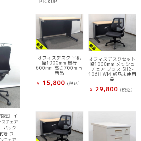
PICKUP
品
オフィスデスク 平机
オフィスデスクセット
幅1000mm 奥行
幅1000mm メッシュ
600mm 高さ700ｍｍ
チェア プラス SH2-
新品
106H WM 新品未使用
品
15,800
¥
(税込）
29,800
¥
(税込）
限定】 イ
フィスチェア
ローバック
付き ワー
コンチェア