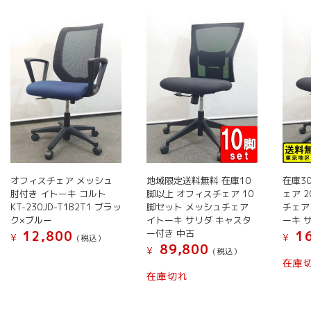
い
順
オフィスチェア メッシュ
地域限定送料無料 在庫10
在庫3
肘付き イトーキ コルト
脚以上 オフィスチェア 10
ェア 
KT-230JD-T1B2T1 ブラッ
脚セット メッシュチェア
チェア
ク×ブルー
イトーキ サリダ キャスタ
ーキ 
ー付き 中古
12,800
16
¥
¥
(税込）
89,800
¥
(税込）
こ
在庫
こ
の
在庫切れ
の
商
商
品