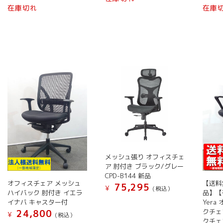
こ
の
在庫切れ
在庫
オ
オ
オ
の
商
プ
プ
プ
商
品
シ
シ
シ
品
に
ョ
ョ
ョ
に
は
ン
ン
ン
は
複
は
は
は
複
数
商
商
商
数
の
品
品
品
の
バ
ペ
ペ
ペ
バ
リ
ー
ー
ー
リ
エ
ジ
ジ
ジ
エ
ー
か
か
か
ー
シ
ら
ら
ら
シ
ョ
メッシュ張り オフィスチェ
選
選
選
ョ
ン
ア 肘付き ブラック/グレー
択
択
択
ン
CPD-B144 新品
が
で
で
で
オフィスチェア メッシュ
【送料
75,295
が
あ
¥
(税込）
き
き
き
ハイバック 肘付き イエラ
品】【
あ
り
こ
イナバ キャスター付
Yer
ま
ま
ま
り
ま
クチェ
24,800
の
¥
す
す
す
(税込）
ま
クチェ