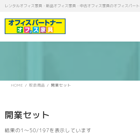
コ
ナ
レンタルオフィス家具・新品オフィス家具・中古オフィス家具のオフィスパート
ン
ビ
テ
ゲ
ン
ー
ツ
シ
へ
ョ
ス
ン
キ
に
ッ
移
プ
動
HOME
取扱商品
開業セット
開業セット
新
結果の1～50/197を表示しています
し