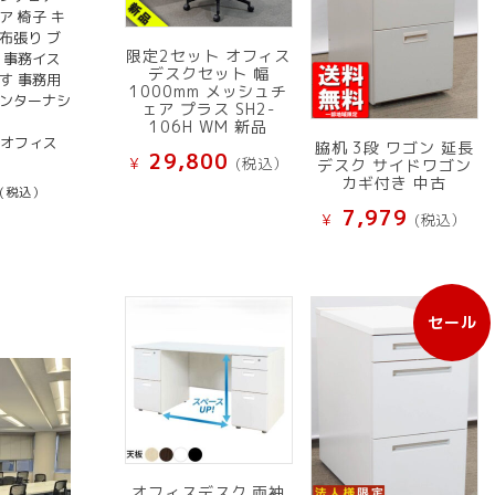
ア 椅子 キ
布張り ブ
限定2セット オフィス
 事務イス
デスクセット 幅
す 事務用
1000mm メッシュチ
インターナシ
ェア プラス SH2-
106H WM 新品
古オフィス
脇机 3段 ワゴン 延長
29,800
¥
(税込）
デスク サイドワゴン
カギ付き 中古
(税込）
7,979
¥
(税込）
セール
販
売
中
の
商
品
オフィスデスク 両袖