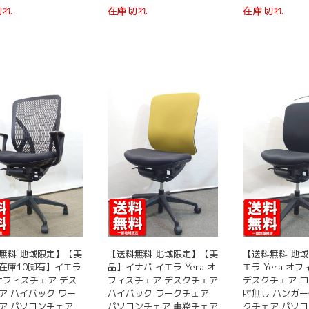
こ
切れ
在庫切れ
在庫切れ
オ
オ
の
プ
プ
商
シ
シ
品
ョ
ョ
に
ン
ン
は
は
は
複
商
商
数
品
品
の
ペ
ペ
バ
ー
ー
リ
ジ
ジ
エ
か
か
ー
ら
ら
シ
選
選
ョ
択
択
ン
で
で
無料 地域限定】【美
【送料無料 地域限定】【美
【送料無料 地域
が
き
き
在庫10脚有】イエラ
品】イナバ イエラ Yera オ
エラ Yera オ
あ
a オフィスチェア デス
フィスチェア デスクチェア
デスクチェア 
ま
ま
り
ア ハイバック ワー
ハイバック ワークチェア
肘無し ハンガー
す
す
ま
ア パソコンチェア
パソコンチェア 事務チェア
クチェア パソ