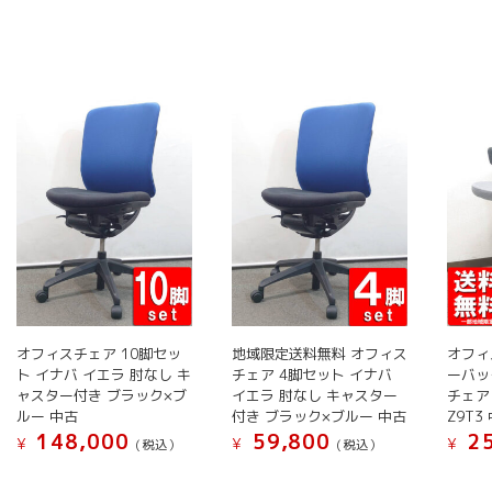
品
に
に
は
は
複
複
数
数
の
の
バ
バ
リ
リ
エ
エ
ー
ー
シ
シ
ョ
ョ
ン
ン
が
が
あ
オフィスチェア 10脚セッ
地域限定送料無料 オフィス
オフィ
あ
り
ト イナバ イエラ 肘なし キ
チェア 4脚セット イナバ
ーバッ
り
ま
ャスター付き ブラック×ブ
イエラ 肘なし キャスター
チェア 
ま
ルー 中古
付き ブラック×ブルー 中古
Z9T3
す。
148,000
59,800
25
す。
¥
¥
¥
オ
(税込）
(税込）
オ
プ
こ
こ
こ