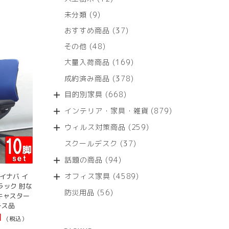
個
9
未分類
9
の
個
商
37
おすすめ商品
37
の
品
個
商
48
その他
48
の
品
個
商
169
大量入荷商品
169
の
品
個
商
378
成約済み商品
378
の
品
個
商
668
目的別家具
668
の
品
個
商
879
インテリア・家具・雑貨
879
の
品
個
商
259
ウィルス対策商品
259
の
品
個
商
37
スクールデスク
37
の
品
個
商
94
話題の商品
94
の
品
個
商
4589
オフィス家具
4589
イナバ イ
の
品
個
ラック 肘な
商
56
防災用品
56
の
 キャスター
品
個
ース品
商
の
1
品
(税込）
商