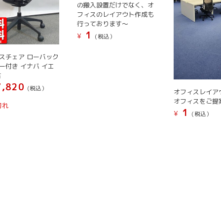
す
の搬入設置だけでなく、オ
フィスのレイアウト作成も
行っております～
1
¥
(税込）
スチェア ローバック
ー付き イナバ イエ
古
,820
(税込）
オフィスレイア
オフィスをご提
切れ
1
¥
(税込）