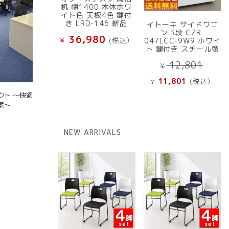
机 幅1400 本体ホワ
イト色 天板4色 鍵付
き LRD-146 新品
イトーキ サイドワゴ
ン 3段 CZR-
36,980
¥
(税込）
047LCC-9W9 ホワイ
ト 鍵付き スチール製
元
12,801
¥
の
現
11,801
(税込）
¥
価
在
ウト ～快適
格
の
案～
は
価
¥ 12
格
NEW ARRIVALS
で
は
し
¥ 11,801
た。
で
す。