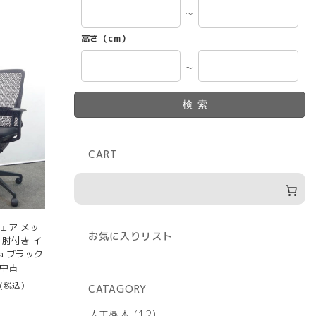
～
高さ（cm）
～
検索
CART
ェア メッ
お気に入りリスト
 肘付き イ
ra ブラック
 中古
(税込）
CATAGORY
12
人工樹木
12