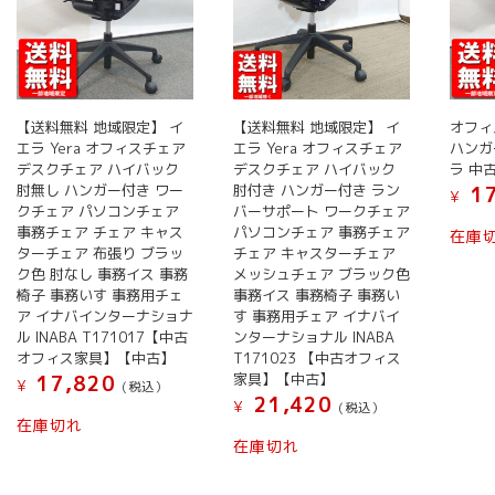
す
プ
シ
ョ
ン
は
【送料無料 地域限定】 イ
【送料無料 地域限定】 イ
オフィ
商
エラ Yera オフィスチェア
エラ Yera オフィスチェア
ハンガ
デスクチェア ハイバック
デスクチェア ハイバック
ラ 中
品
肘無し ハンガー付き ワー
肘付き ハンガー付き ラン
17
ペ
¥
クチェア パソコンチェア
バーサポート ワークチェア
ー
事務チェア チェア キャス
パソコンチェア 事務チェア
在庫
ジ
ターチェア 布張り ブラッ
チェア キャスターチェア
か
ク色 肘なし 事務イス 事務
メッシュチェア ブラック色
椅子 事務いす 事務用チェ
事務イス 事務椅子 事務い
ら
ア イナバインターナショナ
す 事務用チェア イナバイ
選
ル INABA T171017【中古
ンターナショナル INABA
択
オフィス家具】【中古】
T171023 【中古オフィス
で
家具】【中古】
17,820
¥
(税込）
き
21,420
¥
(税込）
ま
在庫切れ
在庫切れ
す