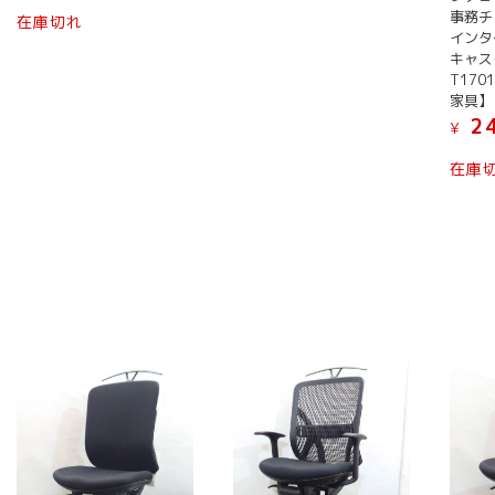
す。
商
事務チ
す。
在庫切れ
オ
品
インタ
オ
プ
に
キャス
プ
シ
は
T17
シ
ョ
家具】
複
ョ
24
ン
¥
数
ン
は
の
在庫
は
商
バ
商
品
リ
品
ペ
エ
ペ
ー
ー
ー
ジ
シ
ジ
か
ョ
か
ら
ン
ら
選
が
選
択
あ
択
で
り
で
き
ま
き
ま
す。
ま
す
オ