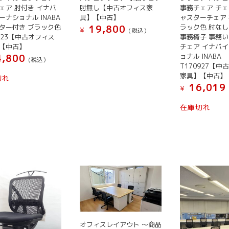
ェア 肘付き イナバ
肘無し【中古オフィス家
事務チェア チェ
す。
ーナショナル INABA
具】【中古】
ャスターチェア 
オ
ター付き ブラック色
ラック色 肘なし
19,800
¥
(税込）
プ
0123【中古オフィス
事務椅子 事務い
シ
【中古】
チェア イナバ
ョ
ョナル INABA
,800
(税込）
T170927【中
ン
家具】【中古】
切れ
は
16,019
¥
商
品
在庫切れ
ペ
ー
ジ
か
ら
選
択
で
き
ま
オフィスレイアウト ～商品