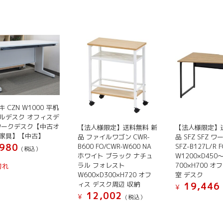
 CZN W1000 平机
ルデスク オフィスデ
ワークデスク【中古オ
【法人様限定】送料無料 新
【法人様限定】
家具】【中古】
品 ファイルワゴン CWR-
品 SFZ SFZ 
980
B600 FO/CWR-W600 NA
SFZ-B127L/R 
(税込）
ホワイト ブラック ナチュ
W1200×D450
ラル フォレスト
700×H700 オ
切れ
W600×D300×H720 オフ
室 デスク
ィス デスク周辺 収納
19,446
¥
12,002
¥
(税込）
こ
こ
の
の