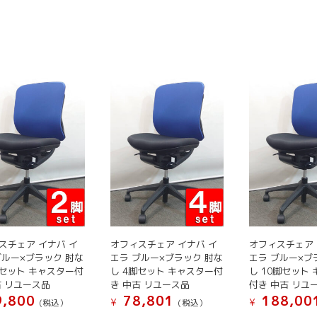
シ
シ
の
の
プ
ョ
ョ
商
商
シ
ン
ン
品
品
ョ
は
は
に
に
ン
商
商
は
は
は
品
品
複
複
商
ペ
ペ
数
数
品
ー
ー
の
の
ペ
ジ
ジ
バ
バ
ー
か
か
リ
リ
ジ
ら
ら
エ
エ
か
選
選
ー
ー
ら
択
択
シ
シ
選
で
で
ョ
ョ
択
き
き
ン
ン
で
スチェア イナバ イ
オフィスチェア イナバ イ
オフィスチェア 
ま
ま
が
が
き
ブルー×ブラック 肘な
エラ ブルー×ブラック 肘な
エラ ブルー×ブ
す
す
あ
あ
脚セット キャスター付
し 4脚セット キャスター付
し 10脚セット
ま
り
り
古 リユース品
き 中古 リユース品
付き 中古 リユ
す
ま
ま
,800
78,801
188,00
¥
¥
(税込）
(税込）
す。
す。