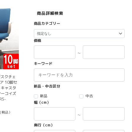
商品詳細検索
商品カテゴリー
価格
～
キーワード
デスクチェ
ア 10脚セ
新品・中古区分
 キャスタ
ターコイズ
新品
中古
RS-
幅（cm）
(税込）
～
奥行（cm）