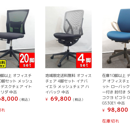
0脚以上 オフィスチ
地域限定送料無料 オフィス
在庫10脚以上 
20脚セット メッシュ
チェア 4脚セット イナバ
ア オフィスチェ
 デスクチェア イト
イエラ メッシュチェア ハ
ット ローバック
サリダ 中古
イバック 中古
ー付き 肘付き 
コクヨ ピコラ C
8,000
69,800
¥
(税込）
(税込）
G530E1 中古
こ
こ
98,800
切れ
¥
の
の
こ
商
商
在庫切れ
の
品
品