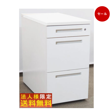
セール
販
売
中
の
商
品