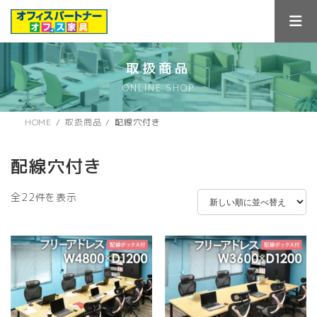
コ
ナ
ン
ビ
テ
ゲ
ン
ー
ツ
シ
取扱商品
へ
ョ
ONLINE SHOP
ス
ン
キ
に
ッ
移
HOME
取扱商品
配線穴付き
プ
動
配線穴付き
新
全22件を表示
し
い
順