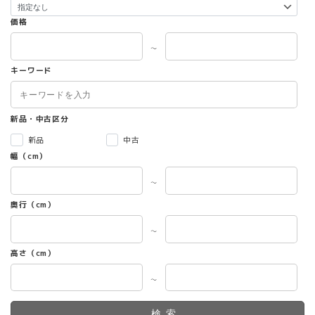
価格
～
キーワード
新品・中古区分
新品
中古
幅（cm）
～
奥行（cm）
～
高さ（cm）
～
検索