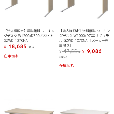
【法人様限定】送料無料 ワーキン
【法人様限定】送料無料 ワーキン
グデスク W1200xD700 ホワイト
グデスク W1000xD700 ナチュラ
GZWD-1270NA
ル GZWD-1070NA 【メーカー在
庫限り】
18,685
¥
(税込）
元
現
17,556
9,086
¥
¥
の
在
在庫切れ
(税込）
価
の
格
価
在庫切れ
は
格
¥ 17,556
は
で
¥ 9,08
し
で
た。
す。