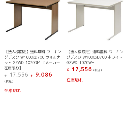
【法人様限定】送料無料 ワーキン
【法人様限定】送料無料 ワーキン
グデスク W1000xD700 ウォルナ
グデスク W1000xD700 ホワイト
ット GZWD-1070DM 【メーカー
GZWD-1070WH
在庫限り】
17,556
¥
(税込）
元
現
17,556
9,086
¥
¥
の
在
在庫切れ
(税込）
価
の
格
価
在庫切れ
は
格
¥ 17,556
は
で
¥ 9,086
し
で
た。
す。