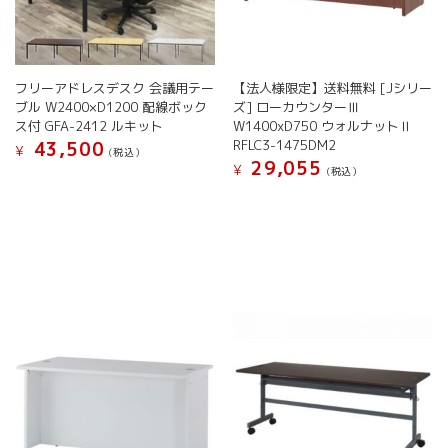
シ
シ
ョ
ョ
ン
ン
が
が
フリーアドレスデスク 会議用テー
【法人様限定】送料無料 [Jシリー
あ
あ
ブル W2400×D1200 配線ボック
ズ] ローカウンターⅢ
り
り
ス付 GFA-2412 ルキット
W1400xD750 ウォルナットⅡ
ま
ま
RFLC3-1475DM2
43,500
す。
す。
¥
(税込）
29,055
オ
オ
¥
(税込）
こ
プ
プ
の
シ
シ
商
ョ
ョ
品
ン
ン
に
は
は
は
商
商
複
品
品
数
ペ
ペ
の
ー
ー
バ
ジ
ジ
リ
か
か
エ
ら
ら
ー
選
選
シ