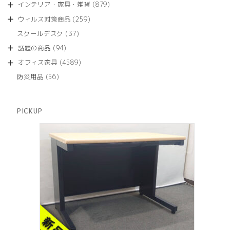
商
879
インテリア・家具・雑貨
879
の
品
個
商
259
ウィルス対策商品
259
の
品
個
商
37
スクールデスク
37
の
品
個
商
94
話題の商品
94
の
品
個
商
4589
オフィス家具
4589
の
品
個
商
56
防災用品
56
の
品
個
商
の
品
商
PICKUP
品