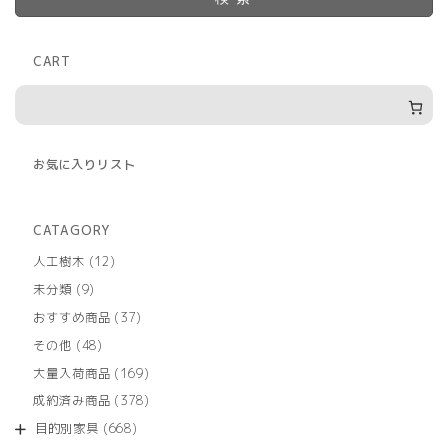
CART
お気に入りリスト
CATAGORY
12
人工樹木
12
個
9
未分類
9
の
個
商
37
おすすめ商品
37
の
品
個
商
48
その他
48
の
品
個
商
169
大量入荷商品
169
の
品
個
商
378
成約済み商品
378
の
品
個
商
668
目的別家具
668
の
品
個