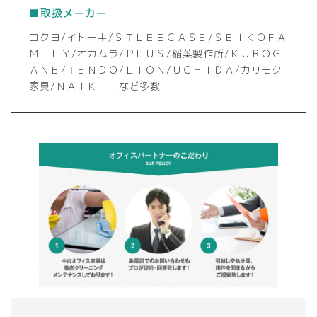
■取扱メーカー
コクヨ/イトーキ/ＳＴＬＥＥＣＡＳＥ/ＳＥＩＫＯＦＡ
ＭＩＬＹ/オカムラ/ＰＬＵＳ/稲葉製作所/ＫＵＲＯＧ
ＡＮＥ/ＴＥＮＤＯ/ＬＩＯＮ/ＵＣＨＩＤＡ/カリモク
家具/ＮＡＩＫＩ など多数