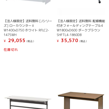
択
択
ョ
で
で
ン
き
き
が
ま
ま
あ
す
す
【法人様限定】送料無料 [Jシリー
【法人様限定】送料無料 配線機能
り
ズ] ローカウンターⅡ
付きフォールディングテーブル4
ま
W1400xD750 ホワイト RFLC2-
W1800xD600 ダークブラウン
す。
1475WH
SHFTL4-1860DB
オ
29,055
35,570
¥
¥
プ
(税込）
(税込）
シ
在庫切れ
ョ
ン
は
商
品
ペ
ー
ジ
か
ら
選
択