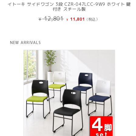
イトーキ サイドワゴン 3段 CZR-047LCC-9W9 ホワイト 鍵
付き スチール製
元
現
12,801
¥
11,801
(税込）
¥
の
在
価
の
格
価
は
格
NEW ARRIVALS
¥ 12,801
は
で
¥ 11,801
し
で
た。
す。