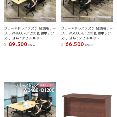
フリーアドレスデスク 会議用テー
フリーアドレスデスク 会議用テー
ブル W4800×D1200 配線ボック
ブル W3600×D1200 配線ボック
ス付 GFA-4812 ルキット
ス付 GFA-3612 ルキット
89,500
66,500
¥
¥
(税込）
(税込）
こ
こ
の
の
商
商
品
品
に
に
は
は
複
複
数
数
の
の
バ
バ
リ
リ
エ
エ
ー
ー