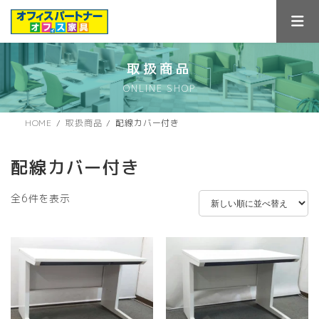
コ
ナ
ン
ビ
テ
ゲ
ン
ー
ツ
シ
取扱商品
へ
ョ
ONLINE SHOP
ス
ン
キ
に
ッ
移
HOME
取扱商品
配線カバー付き
プ
動
配線カバー付き
新
全6件を表示
し
い
順