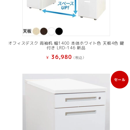
オフィスデスク 両袖机 幅1400 本体ホワイト色 天板4色 鍵
付き LRD-146 新品
36,980
¥
(税込）
セール
販
売
中
の
商
品