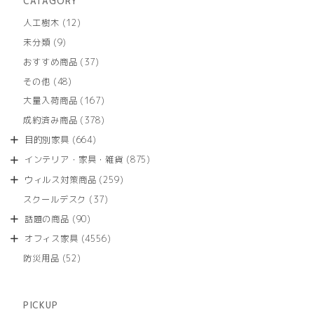
CATAGORY
12
人工樹木
12
個
9
未分類
9
の
個
商
37
おすすめ商品
37
の
品
個
商
48
その他
48
の
品
個
商
167
大量入荷商品
167
の
品
個
商
378
成約済み商品
378
の
品
個
商
664
目的別家具
664
の
品
個
商
875
インテリア・家具・雑貨
875
の
品
個
商
259
ウィルス対策商品
259
の
品
個
商
37
スクールデスク
37
の
品
個
商
90
話題の商品
90
の
品
個
商
4556
オフィス家具
4556
の
品
個
商
52
防災用品
52
の
品
個
商
の
品
商
PICKUP
品