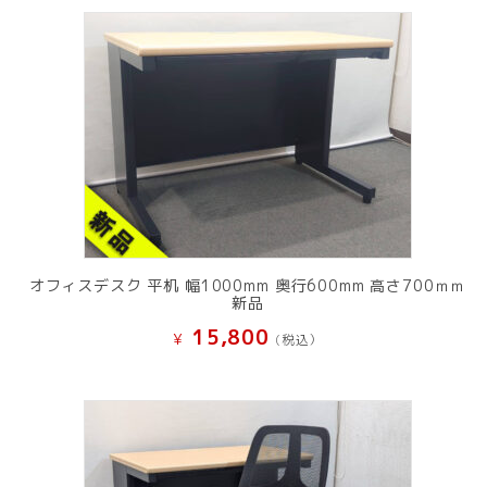
オフィスデスク 平机 幅1000mm 奥行600mm 高さ700ｍｍ
新品
15,800
¥
(税込）