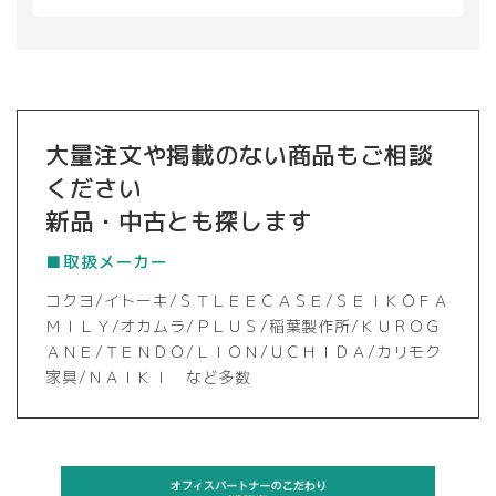
大量注文や掲載のない商品もご相談
ください
新品・中古とも探します
■取扱メーカー
コクヨ/イトーキ/ＳＴＬＥＥＣＡＳＥ/ＳＥＩＫＯＦＡ
ＭＩＬＹ/オカムラ/ＰＬＵＳ/稲葉製作所/ＫＵＲＯＧ
ＡＮＥ/ＴＥＮＤＯ/ＬＩＯＮ/ＵＣＨＩＤＡ/カリモク
家具/ＮＡＩＫＩ など多数