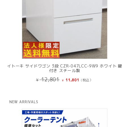
イトーキ サイドワゴン 3段 CZR-047LCC-9W9 ホワイト 鍵
付き スチール製
元
現
12,801
¥
11,801
(税込）
¥
の
在
価
の
格
価
は
格
NEW ARRIVALS
¥ 12,801
は
で
¥ 11,801
し
で
た。
す。