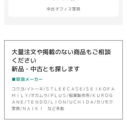
中古オフィス家具
大量注文や掲載のない商品もご相談
ください
新品・中古とも探します
■取扱メーカー
コクヨ/イトーキ/ＳＴＬＥＥＣＡＳＥ/ＳＥＩＫＯＦＡ
ＭＩＬＹ/オカムラ/ＰＬＵＳ/稲葉製作所/ＫＵＲＯＧ
ＡＮＥ/ＴＥＮＤＯ/ＬＩＯＮ/ＵＣＨＩＤＡ/カリモク
家具/ＮＡＩＫＩ など多数