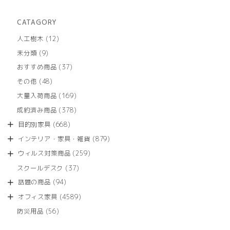
CATAGORY
12
人工樹木
12
個
9
未分類
9
の
個
商
37
おすすめ商品
37
の
品
個
商
48
その他
48
の
品
個
商
169
大量入荷商品
169
の
品
個
商
378
成約済み商品
378
の
品
個
商
668
目的別家具
668
の
品
個
商
879
インテリア・家具・雑貨
879
の
品
個
商
259
ウィルス対策商品
259
の
品
個
商
37
スクールデスク
37
の
品
個
商
94
話題の商品
94
の
品
個
商
4589
オフィス家具
4589
の
品
個
商
56
防災用品
56
の
品
個
商
の