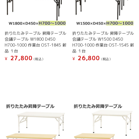
ー
シ
ョ
ン
が
折りたたみテーブル 昇降テーブル
折りたたみテーブル 昇降テーブル
あ
会議テーブル W1800 D450
会議テーブル W1500 D450
り
H700-1000 作業台 OST-1845 新
H700-1000 作業台 OST-1545 新
ま
品 １台
品 １台
す。
27,800
26,800
オ
¥
¥
(税込）
(税込）
プ
こ
こ
シ
の
の
ョ
商
商
ン
品
品
は
に
に
商
は
は
品
複
複
ペ
数
数
ー
の
の
ジ
バ
バ
か
リ
リ
ら
エ
エ