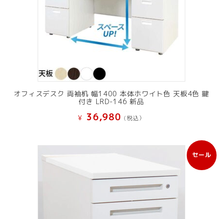
オフィスデスク 両袖机 幅1400 本体ホワイト色 天板4色 鍵
付き LRD-146 新品
36,980
¥
(税込）
セール
販
売
中
の
商
品