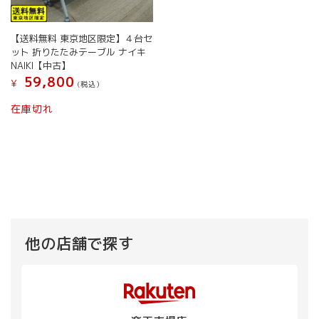
ー
ー
択
択
シ
シ
で
で
ョ
ョ
【送料無料 東京地区限定】４台セ
き
き
ン
ン
ット 折りたたみテーブル ナイキ
ま
ま
が
が
NAIKI【中古】
す
す
あ
あ
59,800
¥
(税込）
り
り
ま
ま
在庫切れ
す。
す。
オ
オ
プ
プ
シ
シ
ョ
ョ
ン
ン
は
は
商
商
品
品
他の店舗で探す
ペ
ペ
ー
ー
ジ
ジ
か
か
ら
ら
選
選