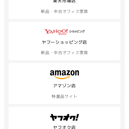
楽天市場店
択
択
で
で
新品・中古
オフィス家具
き
き
ま
ま
す
す
ヤフーショッピング店
新品・中古
オフィス家具
アマゾン店
特選品サイト
ヤフオク店