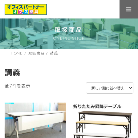
コ
ナ
ン
ビ
テ
ゲ
ン
ー
ツ
シ
取扱商品
へ
ョ
ONLINE SHOP
ス
ン
キ
に
ッ
移
HOME
取扱商品
講義
プ
動
講義
新
全7件を表示
し
い
順