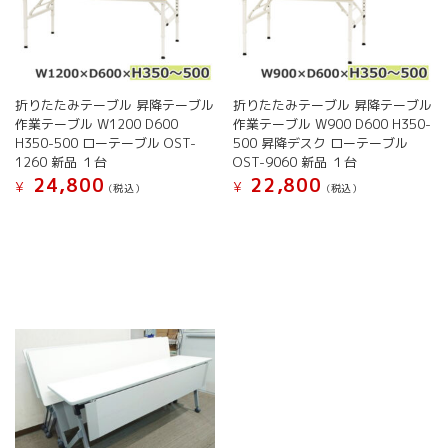
選
ー
ー
択
シ
シ
で
ョ
ョ
き
ン
ン
ま
が
が
す
折りたたみテーブル 昇降テーブル
折りたたみテーブル 昇降テーブル
あ
あ
作業テーブル W1200 D600
作業テーブル W900 D600 H350-
り
り
H350-500 ローテーブル OST-
500 昇降デスク ローテーブル
ま
ま
1260 新品 １台
OST-9060 新品 １台
す。
す。
24,800
22,800
オ
オ
¥
¥
(税込）
(税込）
プ
プ
こ
こ
シ
シ
の
の
ョ
ョ
商
商
ン
ン
品
品
は
は
に
に
商
商
は
は
品
品
複
複
ペ
ペ
数
数
ー
ー
の
の
ジ
ジ
バ
バ
か
か
リ
リ
ら
ら
エ
エ
選
選