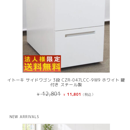
イトーキ サイドワゴン 3段 CZR-047LCC-9W9 ホワイト 鍵
付き スチール製
元
現
12,801
¥
11,801
(税込）
¥
の
在
価
の
格
価
は
格
NEW ARRIVALS
¥ 12,801
は
で
¥ 11,801