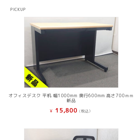
品
商
PICKUP
品
オフィスデスク 平机 幅1000mm 奥行600mm 高さ700ｍｍ
新品
15,800
¥
(税込）