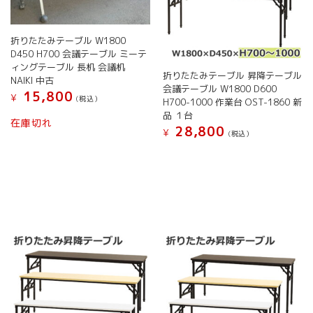
折りたたみテーブル W1800
D450 H700 会議テーブル ミーテ
ィングテーブル 長机 会議机
折りたたみテーブル 昇降テーブル
NAIKI 中古
会議テーブル W1800 D600
15,800
¥
(税込）
H700-1000 作業台 OST-1860 新
品 １台
在庫切れ
28,800
¥
(税込）
こ
の
商
品
に
は
複
数
の
バ
リ
エ