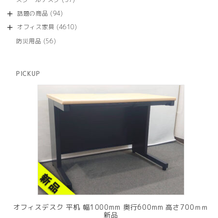
の
品
個
商
94
話題の商品
94
の
品
個
商
4610
オフィス家具
4610
の
品
個
商
56
防災用品
56
の
品
個
商
の
品
商
PICKUP
品
オフィスデスク 平机 幅1000mm 奥行600mm 高さ700ｍｍ
新品