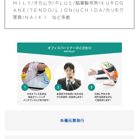
ＭＩＬＹ/オカムラ/ＰＬＵＳ/稲葉製作所/ＫＵＲＯＧ
ＡＮＥ/ＴＥＮＤＯ/ＬＩＯＮ/ＵＣＨＩＤＡ/カリモク
家具/ＮＡＩＫＩ など多数
各種伝票発行