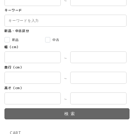
～
キーワード
新品・中古区分
新品
中古
幅（cm）
～
奥行（cm）
～
高さ（cm）
～
検索
CART