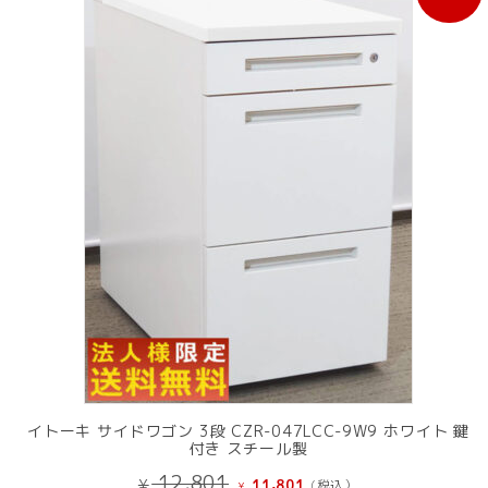
売
中
の
商
品
イトーキ サイドワゴン 3段 CZR-047LCC-9W9 ホワイト 鍵
付き スチール製
元
現
12,801
¥
11,801
(税込）
¥