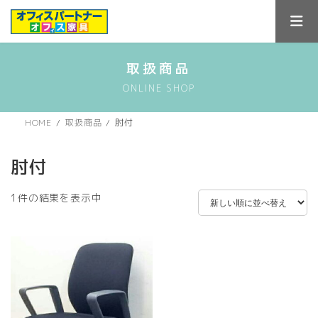
コ
ナ
ン
ビ
テ
ゲ
ン
ー
ツ
シ
取扱商品
へ
ョ
ONLINE SHOP
ス
ン
キ
に
ッ
移
HOME
取扱商品
肘付
プ
動
肘付
1件の結果を表示中