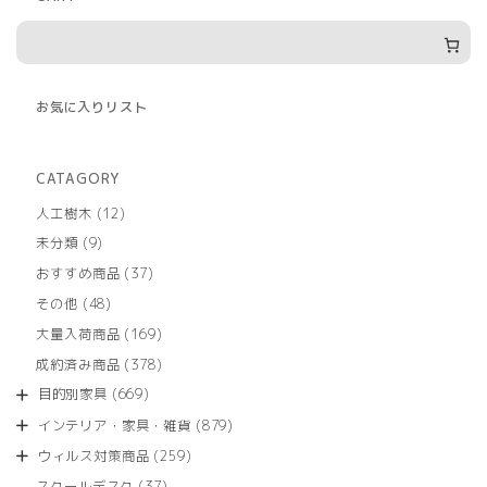
お気に入りリスト
CATAGORY
12
人工樹木
12
個
9
未分類
9
の
個
商
37
おすすめ商品
37
の
品
個
商
48
その他
48
の
品
個
商
169
大量入荷商品
169
の
品
個
商
378
成約済み商品
378
の
品
個
商
669
目的別家具
669
の
品
個
商
879
インテリア・家具・雑貨
879
の
品
個
商
259
ウィルス対策商品
259
の
品
個
商
37
スクールデスク
37