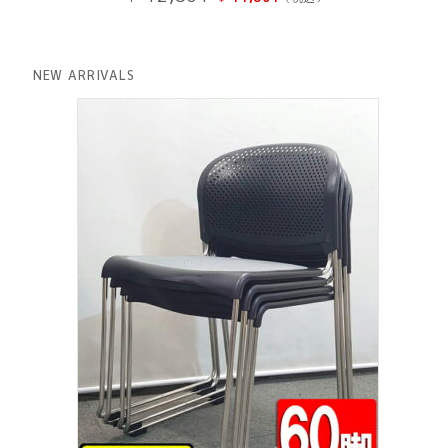
の
在
価
の
格
価
は
格
NEW ARRIVALS
¥ 12,801
は
で
¥ 11,801
し
で
た。
す。