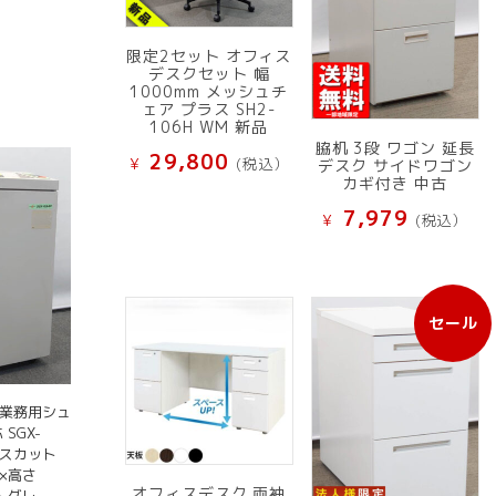
限定2セット オフィス
デスクセット 幅
1000mm メッシュチ
ェア プラス SH2-
106H WM 新品
脇机 3段 ワゴン 延長
29,800
¥
(税込）
デスク サイドワゴン
カギ付き 中古
7,979
¥
(税込）
セール
販
売
中
の
 業務用シュ
商
SGX-
品
ロスカット
0×高さ
オフィスデスク 両袖
イトグレー