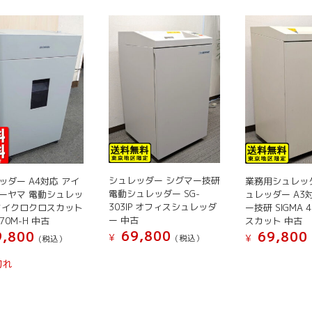
シュレッダー シグマー技研
ッダー A4対応 アイ
業務用シュレッ
電動シュレッダー SG-
ーヤマ 電動シュレッ
ュレッダー A3
303IP オフィスシュレッダ
マイクロクロスカット
ー技研 SIGMA 4
ー 中古
R70M-H 中古
スカット 中古
69,800
,800
69,800
¥
¥
(税込）
(税込）
こ
こ
こ
切れ
の
の
の
商
商
商
品
品
品