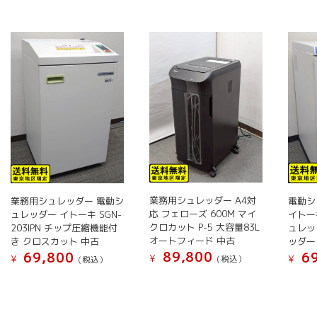
の
に
バ
は
リ
複
エ
数
ー
の
シ
バ
ョ
リ
ン
エ
が
ー
あ
シ
り
ョ
ま
ン
業務用シュレッダー A4対
業務用シュレッダー 電動シ
電動シ
す。
が
応 フェローズ 600M マイ
ュレッダー イトーキ SGN-
イトー
オ
あ
クロカット P-5 大容量83L
203IPN チップ圧縮機能付
ュレッ
プ
り
オートフィード 中古
き クロスカット 中古
ッダー 
シ
ま
89,800
69,800
69
¥
¥
¥
(税込）
(税込）
ョ
す。
こ
こ
こ
ン
オ
の
の
の
は
プ
商
商
商