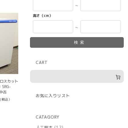
～
高さ（cm）
～
検索
CART
クロスカット
SRG-
 中古
お気に入りリスト
(税込）
CATAGORY
12
人工樹木
12