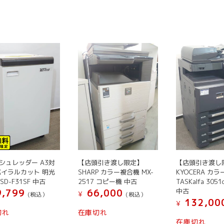
シ
シ
シ
商
ョ
ョ
ョ
品
ン
ン
ン
に
は
は
は
は
商
商
商
複
品
品
品
数
ペ
ペ
ペ
の
ー
ー
ー
バ
ジ
ジ
ジ
リ
か
か
か
エ
ら
ら
ら
ー
選
選
選
シ
択
択
択
ョ
で
で
で
ン
き
き
き
シュレッダー A3対
【店頭引き渡し限定】
【店頭引き渡し
が
パイラルカット 明光
SHARP カラー複合機 MX-
KYOCERA カ
ま
ま
ま
あ
SD-F31SF 中古
2517 コピー機 中古
TASKalfa 305
す
す
す
り
中古
,799
66,000
¥
(税込）
(税込）
ま
132,00
¥
す。
切れ
在庫切れ
在庫切れ
オ