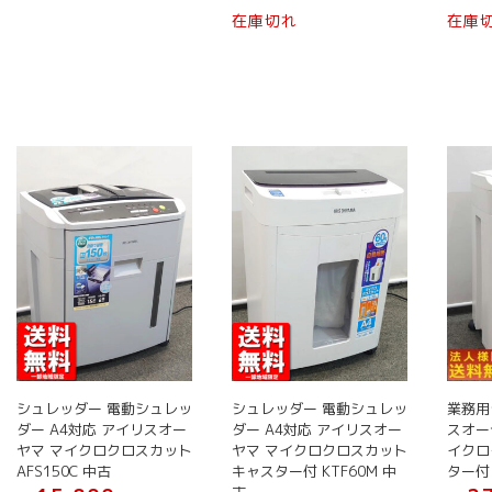
在庫
在庫切れ
オ
オ
プ
プ
シ
シ
ョ
ョ
ン
ン
は
は
商
商
品
品
ペ
ペ
ー
ー
ジ
ジ
か
か
ら
ら
選
選
択
択
で
で
シュレッダー 電動シュレッ
シュレッダー 電動シュレッ
業務用
き
き
ダー A4対応 アイリスオー
ダー A4対応 アイリスオー
スオー
ヤマ マイクロクロスカット
ヤマ マイクロクロスカット
イクロ
ま
ま
AFS150C 中古
キャスター付 KTF60M 中
ター付
す
す
古