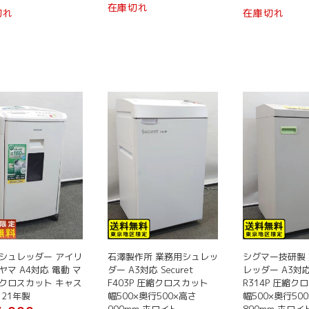
格
在庫切れ
の
切れ
在庫切れ
は
価
¥ 99,800
格
で
は
し
¥ 79,800
た。
で
す。
シュレッダー アイリ
石澤製作所 業務用シュレッ
シグマー技研製
ヤマ A4対応 電動 マ
ダー A3対応 Securet
レッダー A3対応 
クロスカット キャス
F403P 圧縮クロスカット
R314P 圧縮ク
 21年製
幅500×奥行500×高さ
幅500×奥行50
900mm ホワイト
890mm ホワ