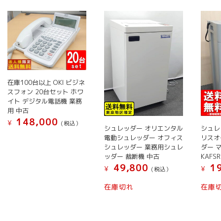
い
順
在庫100台以上 OKI ビジネ
スフォン 20台セット ホワ
イト デジタル電話機 業務
用 中古
148,000
¥
(税込）
シュレッダー オリエンタル
シュレ
こ
電動シュレッダー オフィス
リスオ
シュレッダー 業務用シュレ
ダー 
の
ッダー 裁断機 中古
KAFS
商
49,800
19
¥
¥
(税込）
品
に
こ
在庫切れ
在庫
は
の
複
商
数
品