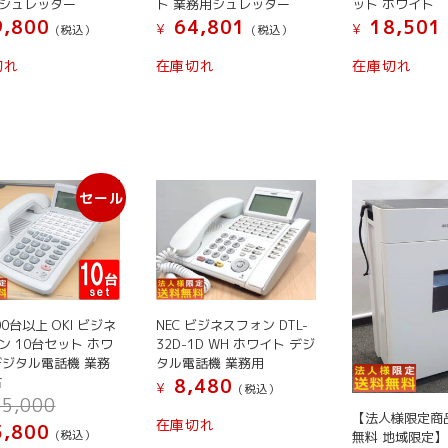
シュレッダー
ト 業務用シュレッダー
ット ホワイト
,800
64,801
18,501
¥
¥
(税込）
(税込）
切れ
在庫切れ
在庫切れ
セール
0台以上 OKI ビジネ
NEC ビジネスフォン DTL-
ン 10台セット ホワ
32D-1D WH ホワイト デジ
デジタル電話機 業務
タル電話機 業務用
古
8,480
¥
(税込）
元
5,000
【法人様限定商
の
在庫切れ
現
,800
(税込）
無料 地域限定】
価
在