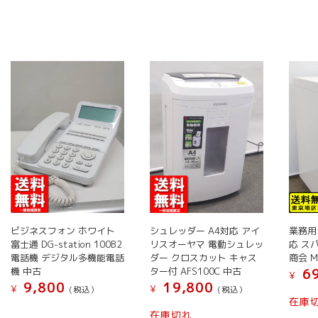
商
シ
品
品
品
品
ョ
に
に
に
ペ
ン
は
は
は
ー
は
複
複
複
ジ
商
数
数
数
か
品
の
の
の
ら
ペ
バ
バ
バ
選
ー
リ
リ
リ
択
ジ
エ
エ
エ
で
か
ー
ー
ー
き
ら
シ
シ
シ
ま
選
ョ
ョ
ョ
す
択
ン
ン
ン
で
が
が
が
き
ビジネスフォン ホワイト
シュレッダー A4対応 アイ
業務用
あ
あ
あ
富士通 DG-station 100B2
リスオーヤマ 電動シュレッ
応 ス
ま
り
り
り
電話機 デジタル多機能電話
ダー クロスカット キャス
商会 M
す
ま
ま
ま
機 中古
ター付 AFS100C 中古
69
¥
9,800
19,800
す。
す。
す。
¥
¥
(税込）
(税込）
在庫
オ
オ
オ
こ
こ
在庫切れ