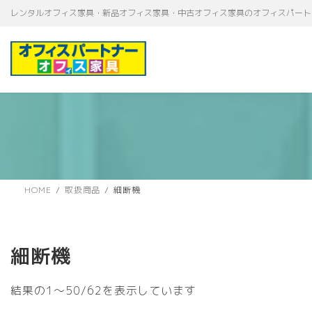
コ
ナ
レンタルオフィス家具・新品オフィス家具・中古オフィス家具のオフィスパート
ン
ビ
テ
ゲ
ン
ー
ツ
シ
へ
ョ
ス
ン
キ
に
ッ
移
プ
動
HOME
取扱商品
細断機
細断機
新
結果の1～50/62を表示しています
し