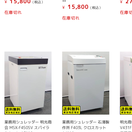
15,800
27
¥
¥
(税込）
15,800
¥
(税込）
在庫切れ
在庫
在庫切れ
業務用シュレッダー 明光商
業務用シュレッダー 石澤製
明光商
会 MSX-F450SV スパイラ
作所 F403L クロスカット
V43