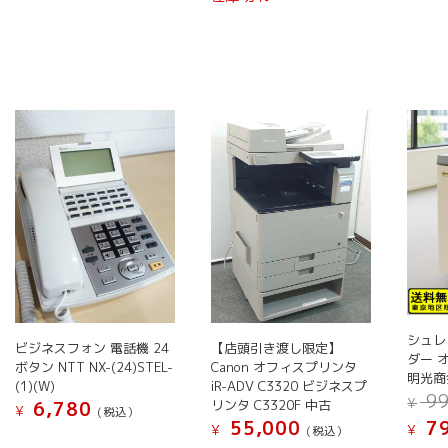
プ
プ
プ
の
の
シ
シ
シ
商
商
ョ
ョ
ョ
品
品
ン
ン
ン
に
に
は
は
は
は
は
商
商
商
複
複
品
品
品
数
数
ペ
ペ
ペ
の
の
ー
ー
ー
バ
バ
ジ
ジ
ジ
リ
リ
か
か
か
エ
エ
ら
ら
ら
ー
ー
選
選
選
シ
シ
択
択
択
ョ
ョ
で
で
で
ン
ン
シュレ
き
き
き
ビジネスフォン 電話機 24
【店頭引き渡し限定】
が
が
ダー 
ボタン NTT NX-(24)STEL-
Canon オフィスプリンタ
ま
ま
ま
あ
あ
明光商会
(1)(W)
iR-ADV C3320 ビジネスプ
す
す
す
99
り
り
¥
リンタ C3320F 中古
6,780
¥
(税込）
ま
ま
79
55,000
¥
¥
(税込）
す。
す。