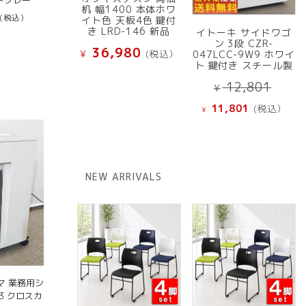
机 幅1400 本体ホワ
(税込）
イト色 天板4色 鍵付
き LRD-146 新品
イトーキ サイドワゴ
ン 3段 CZR-
36,980
¥
(税込）
047LCC-9W9 ホワイ
ト 鍵付き スチール製
元
12,801
¥
の
現
11,801
(税込）
¥
価
在
格
の
は
価
¥ 12
格
NEW ARRIVALS
で
は
し
¥ 11,801
た。
で
す。
マ 業務用シ
3 クロスカ