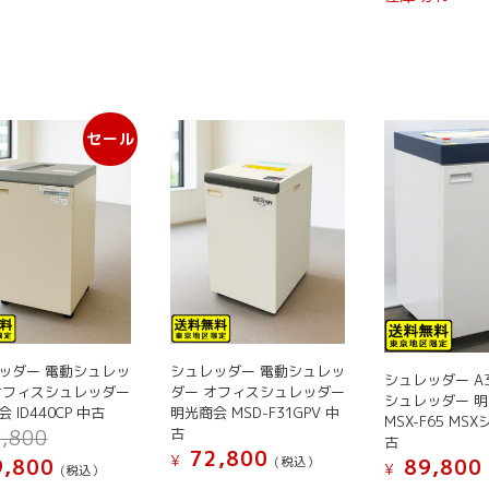
プ
シ
ョ
ン
は
セール
商
品
ペ
ー
ジ
か
ら
選
択
ッダー 電動シュレッ
シュレッダー 電動シュレッ
で
シュレッダー A3
オフィスシュレッダー
ダー オフィスシュレッダー
き
シュレッダー 
 ID440CP 中古
明光商会 MSD-F31GPV 中
MSX-F65 MS
ま
元
古
,800
古
す
の
72,800
¥
現
(税込）
,800
89,800
¥
(税込）
価
在