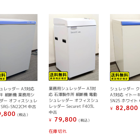
に
に
に
は
は
は
複
複
複
数
数
数
の
の
の
バ
バ
バ
リ
リ
リ
エ
エ
エ
ー
ー
ー
シ
シ
シ
ョ
ョ
ョ
ン
ン
ン
業務用シュレッダー A3対
ュレッダー A3対応
シュレッダー 
が
が
が
応 石澤製作所 細断機 電動
キ 細断機 業務用シ
A3対応 イトーキ 
あ
あ
あ
シュレッダー オフィスシュ
ダー オフィスシュレ
SN25 ホワイト
り
り
り
レッダー Securet F403L
SRG-SN22CM 中古
82,800
¥
ま
ま
ま
中古
,800
(税込）
79,800
す。
す。
す。
¥
(税込）
オ
オ
オ
こ
在庫切れ
プ
プ
プ
の