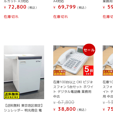
ルカット A3対応
A4対応
業務用
72,800
69,799
59
¥
¥
¥
(税込）
(税込）
在庫切れ
在庫切れ
在庫
セール
在庫100台以上 OKI ビジネ
在庫10
スフォン 5台セット ホワイ
スフォ
ト デジタル電話機 業務用
イト 
中古
用 中
元
67,800
13
¥
¥
【送料無料 東京地区限定】
の
現
38,800
75
¥
¥
(税込）
シュレッダー 明光商会 電
価
在