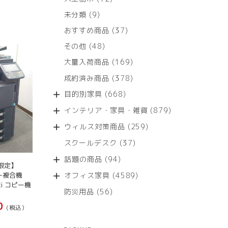
個
9
未分類
9
の
個
商
37
おすすめ商品
37
の
品
個
商
48
その他
48
の
品
個
商
169
大量入荷商品
169
の
品
個
商
378
成約済み商品
378
の
品
個
商
668
目的別家具
668
の
品
個
商
879
インテリア・家具・雑貨
879
の
品
個
商
259
ウィルス対策商品
259
の
品
個
商
37
スクールデスク
37
の
品
個
商
94
話題の商品
94
の
限定】
品
個
商
4589
オフィス家具
4589
ラー複合機
の
品
個
1ci コピー機
商
56
防災用品
56
の
品
個
0
商
(税込）
の
品
商