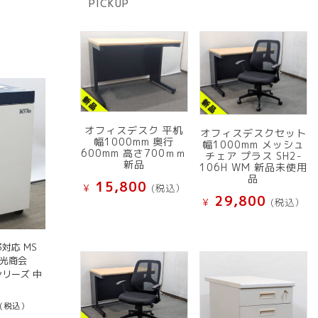
PICKUP
品
オフィスデスク 平机
オフィスデスクセット
幅1000mm 奥行
幅1000mm メッシュ
600mm 高さ700ｍｍ
チェア プラス SH2-
新品
106H WM 新品未使用
品
15,800
¥
(税込）
29,800
¥
(税込）
対応 MS
明光商会
Xシリーズ 中
(税込）